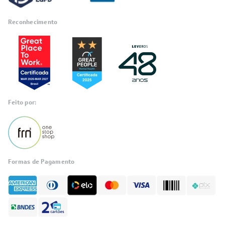
Reconhecimento
Feito por:
Formas de Pagamento
Informações
sobre seu
pedido?
Fale com a LIA
Compre pelo
WhatsApp