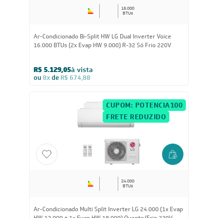
16.000
BTUs
Ar-Condicionado Bi-Split HW LG Dual Inverter Voice
16.000 BTUs (2x Evap HW 9.000) R-32 Só Frio 220V
R$ 5.129,05
à vista
ou
8x
de
R$ 674,88
CUPOM: POTENCIA100
FRETE REDUZIDO