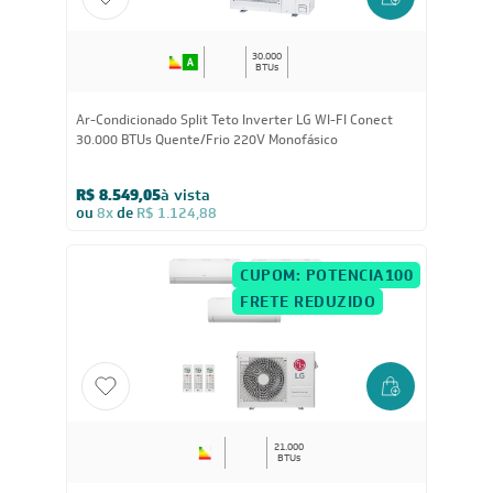
FRETE REDUZIDO
30.000
BTUs
Ar-Condicionado Split Teto Inverter LG WI-FI Conect
30.000 BTUs Quente/Frio 220V Monofásico
R$ 8.549,05
à vista
ou
8x
de
R$ 1.124,88
CUPOM: POTENCIA100
FRETE REDUZIDO