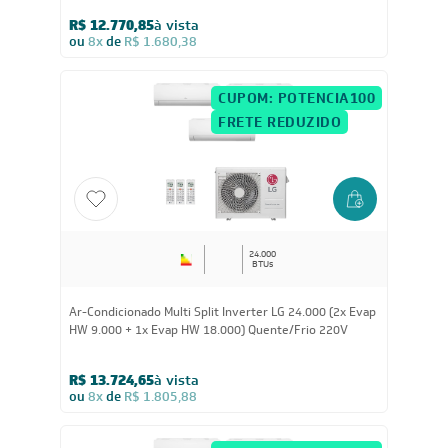
24.000
BTUs
Ar-Condicionado Multi Split Inverter LG 24.000 (1x Evap
HW 7.000 + 1x Evap HW 9.000 + 1x Evap HW 12.000)
Quente/Frio 220V
R$ 12.770,85
à vista
ou
8x
de
R$ 1.680,38
CUPOM: POTENCIA100
FRETE REDUZIDO
24.000
BTUs
Ar-Condicionado Multi Split Inverter LG 24.000 (2x Evap
HW 9.000 + 1x Evap HW 18.000) Quente/Frio 220V