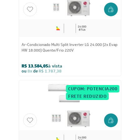
CUPOM: POTENCIA200
FRETE REDUZIDO
24.000
BTUs
Ar-Condicionado Multi Split Inverter LG 24.000 (2x Evap
HW 18.000) Quente/Frio 220V
R$ 13.584,05
à vista
ou
8x
de
R$ 1.787,38
CUPOM: POTENCIA200
FRETE REDUZIDO