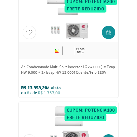
R$ 13.724,65
à vista
ou
8x
de
R$ 1.805,88
CUPOM: POTENCIA200
FRETE REDUZIDO
24.000
BTUs
Ar-Condicionado Multi Split Inverter LG 24.000 (1x Evap
HW 9.000 + 2x Evap HW 12.000) Quente/Frio 220V
R$ 13.353,20
à vista
ou
8x
de
R$ 1.757,00