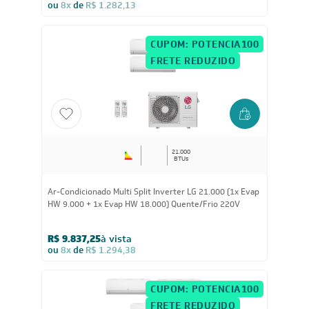
Ar-Condicionado Multi Split Inverter LG 21.000 (3x Evap
HW 7.000) Quente/Frio 220V
R$ 9.744,15
à vista
ou
8x
de
R$ 1.282,13
CUPOM: POTENCIA100
FRETE REDUZIDO
21.000
BTUs
Ar-Condicionado Multi Split Inverter LG 21.000 (1x Evap
HW 9.000 + 1x Evap HW 18.000) Quente/Frio 220V