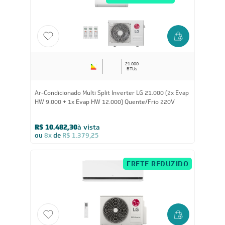
R$ 9.837,25
à vista
ou
8x
de
R$ 1.294,38
CUPOM: POTENCIA100
FRETE REDUZIDO
21.000
BTUs
Ar-Condicionado Multi Split Inverter LG 21.000 (2x Evap
HW 9.000 + 1x Evap HW 12.000) Quente/Frio 220V
R$ 10.482,30
à vista
ou
8x
de
R$ 1.379,25
FRETE REDUZIDO