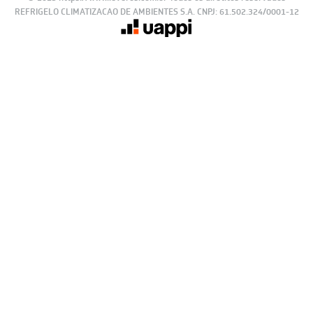
© 2023 https://www.leveros.com.br Todos os diretitos reservados
REFRIGELO CLIMATIZACAO DE AMBIENTES S.A. CNPJ: 61.502.324/0001-12