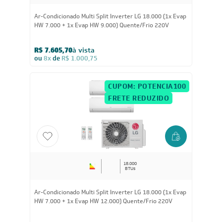
18.000
BTUs
Ar-Condicionado Multi Split Inverter LG 18.000 (1x Evap
HW 7.000 + 1x Evap HW 9.000) Quente/Frio 220V
R$ 7.605,70
à vista
ou
8x
de
R$ 1.000,75
CUPOM: POTENCIA100
FRETE REDUZIDO
18.000
BTUs