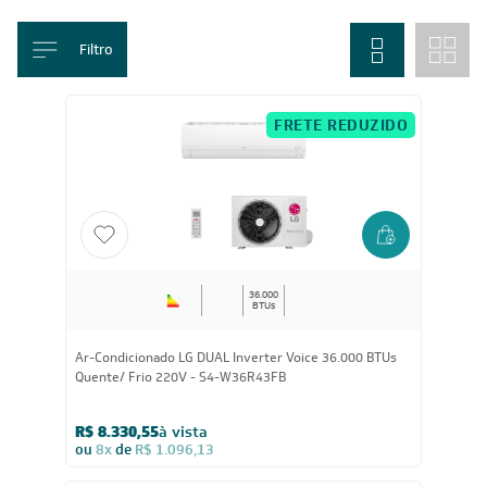
você encontra opções modernas e eficientes para diferentes tipos de
ambientes.
Mostrar mais
Home
/
LG
Filtro
FRETE REDUZIDO
36.000
BTUs
Ar-Condicionado LG DUAL Inverter Voice 36.000 BTUs