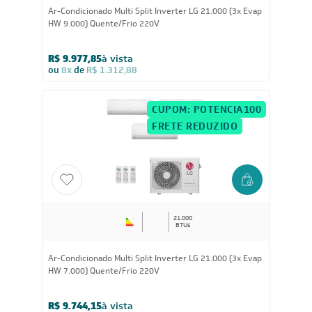
21.000
BTUs
Ar-Condicionado Multi Split Inverter LG 21.000 (3x Evap
HW 9.000) Quente/Frio 220V
R$ 9.977,85
à vista
ou
8x
de
R$ 1.312,88
CUPOM: POTENCIA100
FRETE REDUZIDO
21.000
BTUs