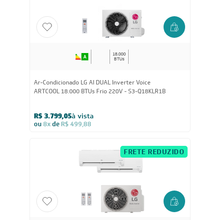
ou
8x
de
R$ 611,13
FRETE REDUZIDO
18.000
BTUs
Ar-Condicionado LG AI DUAL Inverter Voice
ARTCOOL 18.000 BTUs Frio 220V - S3-Q18KLR1B
R$ 3.799,05
à vista
ou
8x
de
R$ 499,88
FRETE REDUZIDO