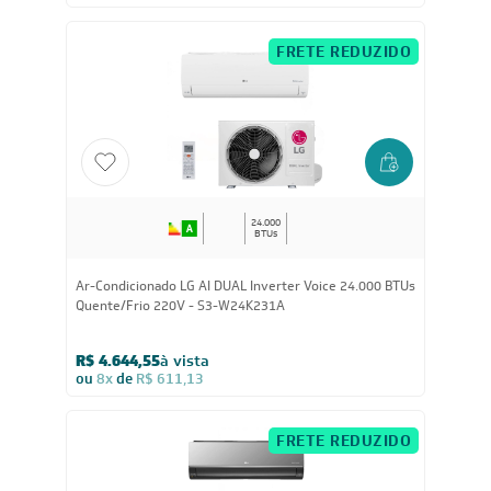
Ar-Condicionado LG AI DUAL Inverter Voice ARTCOOL
UV Nano 24.000 BTUs Quente/Frio 220V - S3-
W24K2R7A
R$ 5.699,05
à vista
ou
8x
de
R$ 749,88
FRETE REDUZIDO
24.000
BTUs
Ar-Condicionado LG AI DUAL Inverter Voice 24.000 BTUs
Quente/Frio 220V - S3-W24K231A
R$ 4.644,55
à vista