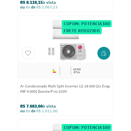
Ar-Condicionado Multi Split Inverter LG 18.000 (1x Evap
HW 7.000 + 1x Evap HW 12.000) Quente/Frio 220V
R$ 8.110,15
à vista
ou
8x
de
R$ 1.067,13
CUPOM: POTENCIA100
FRETE REDUZIDO
18.000
BTUs
Ar-Condicionado Multi Split Inverter LG 18.000 (2x Evap
HW 9.000) Quente/Frio 220V