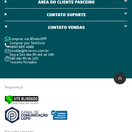
Política de Outlet
Código de Conduta
ÁREA DO CLIENTE
ÁREA DO CLIENTE PARCEIRO
CONTATO SUPORTE
CONTATO VENDAS
Comprar via WhatsAPP
Comprar por Telefone
0800 889 4888
vendas@leveros.com.br
Seg a Sex das 8h até as 18h
Sáb das 8h as 12h
*exceto feriados
Segurança