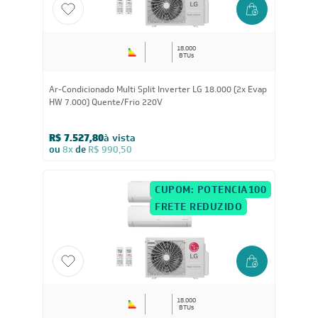
CUPOM: POTENCIA100
FRETE REDUZIDO
18.000
BTUs
Ar-Condicionado Multi Split Inverter LG 18.000 (2x Evap
HW 7.000) Quente/Frio 220V
R$ 7.527,80
à vista
ou
8x
de
R$ 990,50
CUPOM: POTENCIA100
FRETE REDUZIDO