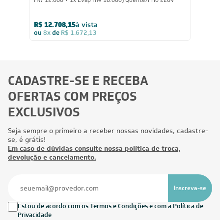
24.000
BTUs
Ar-Condicionado Multi Split Inverter LG 24.000 (1x Evap
HW 12.000 + 1x Evap HW 18.000) Quente/Frio 220V
R$ 12.708,15
à vista
ou
8x
de
R$ 1.672,13
CADASTRE-SE E RECEBA
OFERTAS COM PREÇOS
EXCLUSIVOS
Seja sempre o primeiro a receber nossas novidades, cadastre-
se, é grátis!
Em caso de dúvidas consulte nossa política de troca,
devolução e cancelamento.