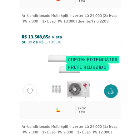
24.000
BTUs
Ar-Condicionado Multi Split Inverter LG 24.000 (2x Evap
HW 7.000 + 1x Evap HW 18.000) Quente/Frio 220V
R$ 13.568,85
à vista
ou
8x
de
R$ 1.785,38
CUPOM: POTENCIA100
FRETE REDUZIDO