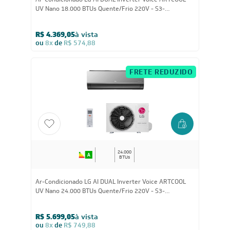
18.000
BTUs
Ar-Condicionado LG AI DUAL Inverter Voice ARTCOOL
UV Nano 18.000 BTUs Quente/Frio 220V - S3-
W18KLR7A
R$ 4.369,05
à vista
ou
8x
de
R$ 574,88
FRETE REDUZIDO
24.000
BTUs