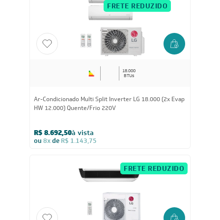
R$ 7.683,60
à vista
ou
8x
de
R$ 1.011,00
CUPOM: POTENCIA100
FRETE REDUZIDO
18.000
BTUs
Ar-Condicionado Multi Split Inverter LG 18.000 (2x Evap
HW 12.000) Quente/Frio 220V
R$ 8.692,50
à vista
ou
8x
de
R$ 1.143,75