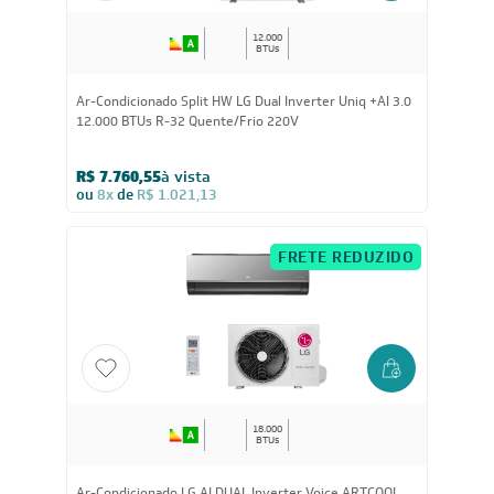
12.000
BTUs
Ar-Condicionado Split HW LG Dual Inverter Uniq +AI 3.0
12.000 BTUs R-32 Quente/Frio 220V
R$ 7.760,55
à vista
ou
8x
de
R$ 1.021,13
FRETE REDUZIDO