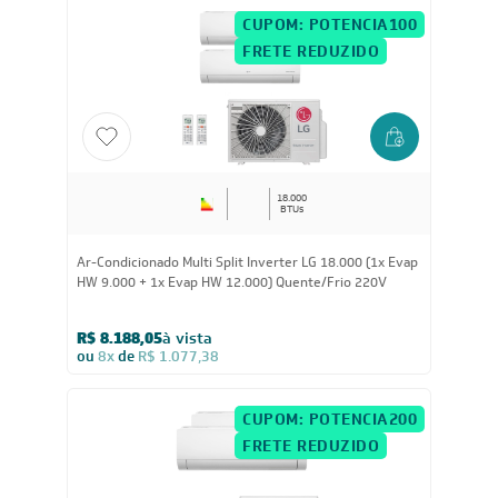
Quente/ Frio 220V - S4-W36R43FB
R$ 8.330,55
à vista
ou
8x
de
R$ 1.096,13
CUPOM: POTENCIA100
FRETE REDUZIDO
18.000
BTUs
Ar-Condicionado Multi Split Inverter LG 18.000 (1x Evap
HW 9.000 + 1x Evap HW 12.000) Quente/Frio 220V
R$ 8.188,05
à vista
ou
8x
de
R$ 1.077,38