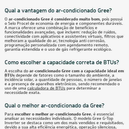
36.000
BTUs
Ar-Condicionado Multi Split Inverter R-32 Gree 36.000
(3x Evap HW 9.000 + 1x Evap HW 12.000) Quente/Frio
220V
R$ 14.664,20
à vista
ou
8x
de
R$ 1.929,50
CUPOM: POTENCIA100
24.000