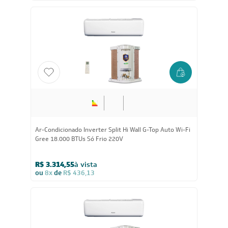
57.000
BTUs
Ar-Condicionado Inverter Piso Teto R-32 Gree G-Prime
Compact 57.000 BTUs Só Frio 220V Monofásico
R$ 10.069,05
à vista
ou
8x
de
R$ 1.324,88