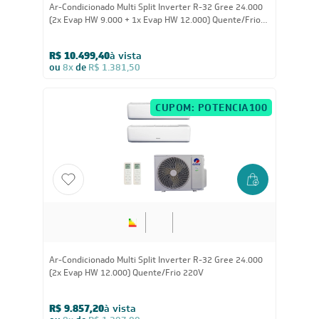
Ar Condicionado Split HW G-Top Auto Inverter Wi-Fi
Gree 24.000 BTUs Quente/Frio 220V
R$ 4.692,05
à vista
ou
8x
de
R$ 617,38
CUPOM: PAI100
12.000
BTUs
Ar Condicionado Split HW G-Top Auto Inverter Wi-Fi
Gree 12.000 BTUs Só Frio 220V
R$ 2.374,05
à vista