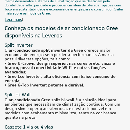
Filtro
CUPOM: PAI100
30.000
BTUs
Ar-Condicionado Inverter Split Hi Wall G-Top Auto Wi-Fi
Gree 30.000 BTUs Quente/Frio 220V
R$ 6.820,05
à vista
ou
8x
de
R$ 897,38