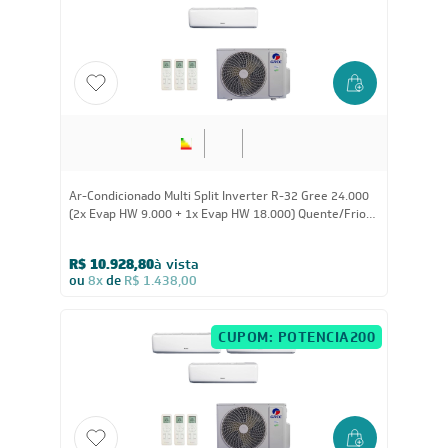
36.000
BTUs
Ar-Condicionado Split Piso Teto Inverter R-32 Gree G-
Prime Compact 36.000 BTUs Só Frio 220V Monofásico
R$ 7.694,05
à vista
ou
8x
de
R$ 1.012,38