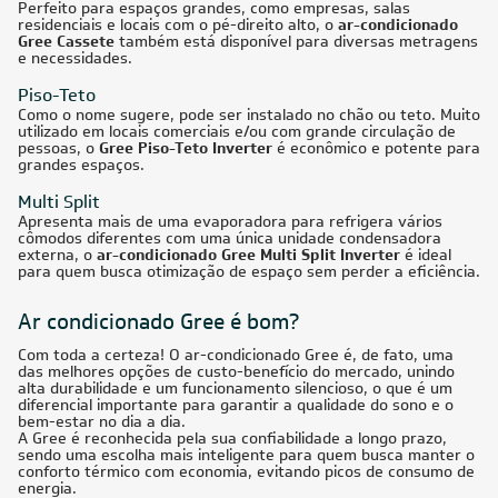
CUPOM: POTENCIA100
36.000
BTUs
Ar-Condicionado Multi Split Inverter R-32 Gree 36.000
(4x Evap HW 9.000) Quente/Frio 220V
R$ 14.100,85
à vista
ou
8x
de
R$ 1.855,38
CUPOM: POTENCIA100