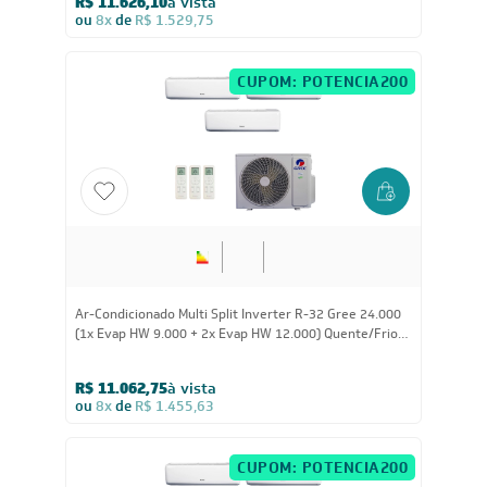
R$ 9.857,20
à vista
ou
8x
de
R$ 1.297,00
12.000
BTUs
Ar Condicionado Split HW G-Top Auto Inverter Wi-Fi
Gree 12.000 BTUs Quente/Frio 220V
R$ 2.364,55
à vista
ou
8x
de
R$ 311,13