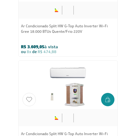
30.000
BTUs
Ar-Condicionado Inverter Split Hi Wall G-Top Auto Wi-Fi
Gree 30.000 BTUs Só Frio 220V
R$ 6.269,05
à vista
ou
8x
de
R$ 824,88
56.000
BTUs
Ar-Condicionado Split Cassete Gree G-Prime Inverter