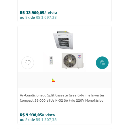
Política de Privacidade
Políticas de Entrega
Política de Cupom
Política de Troca e Devolução
Política de Garantia
Política de Outlet
Código de Conduta
ÁREA DO CLIENTE
ÁREA DO CLIENTE PARCEIRO
CONTATO SUPORTE
CONTATO VENDAS
Comprar via WhatsAPP
Comprar por Telefone
0800 889 4888
vendas@leveros.com.br
Seg a Sex das 8h até as 18h
Sáb das 8h as 12h
*exceto feriados