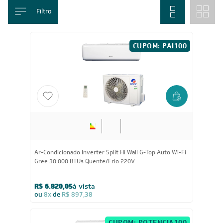
R$ 11.626,10
à vista
ou
8x
de
R$ 1.529,75
CUPOM: POTENCIA200
24.000
BTUs
Ar-Condicionado Multi Split Inverter R-32 Gree 24.000
(1x Evap HW 9.000 + 2x Evap HW 12.000) Quente/Frio
220V
R$ 11.062,75
à vista
ou
8x
de
R$ 1.455,63