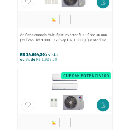
24.000
BTUs
Ar-Condicionado Multi Split Inverter R-32 Gree 24.000
(3x Evap HW 9.000) Quente/Frio 220V
R$ 9.936,05
à vista
ou
8x
de
R$ 1.307,38
CUPOM: POTENCIA200
24.000
BTUs