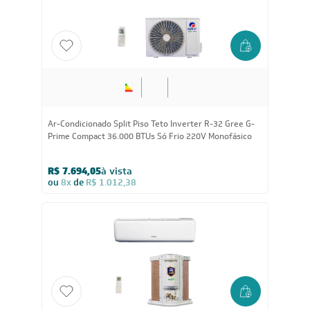
24.000
BTUs
Ar Condicionado Split HW G-Top Auto Inverter Wi-Fi
Gree 24.000 BTUs Só Frio 220V
R$ 4.179,05
à vista
ou
8x
de
R$ 549,88