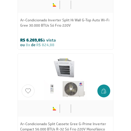
Seja sempre o primeiro a receber nossas novidades, cadastre-
se, é grátis!
Em caso de dúvidas consulte nossa política de troca,
devolução e cancelamento.
Inscreva-se
Estou de acordo com os Termos e Condições e com a Política de
Privacidade
Visualizar a política de privacidade
INSTITUCIONAL
Quem Somos
Trabalhe conosco
Blog
SIGA-NOS
POLÍTICAS