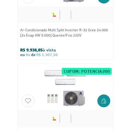
18.000
BTUs
Ar Condicionado Split HW G-Top Auto Inverter Wi-Fi
Gree 18.000 BTUs Quente/Frio 220V
R$ 3.609,05
à vista
ou
8x
de
R$ 474,88
24.000
BTUs