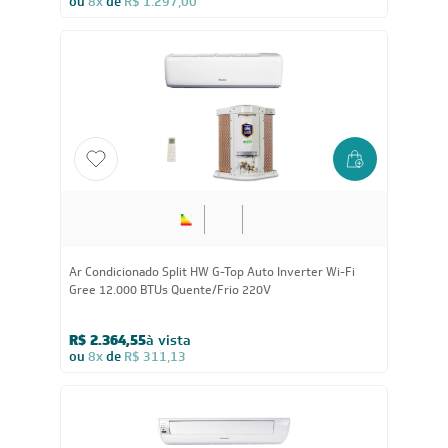
ou
8x
de
R$ 312,38
18.000
BTUs
Ar-Condicionado Inverter Split Hi Wall G-Top Auto Wi-Fi
Gree 18.000 BTUs Só Frio 220V
R$ 3.314,55
à vista
ou
8x
de
R$ 436,13