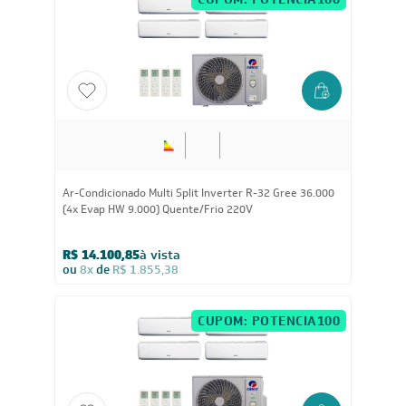
CUPOM: POTENCIA200
24.000
BTUs
Ar-Condicionado Multi Split Inverter R-32 Gree 24.000
(2x Evap HW 9.000 + 1x Evap HW 18.000) Quente/Frio
220V
R$ 10.928,80
à vista
ou
8x
de
R$ 1.438,00
CUPOM: POTENCIA200