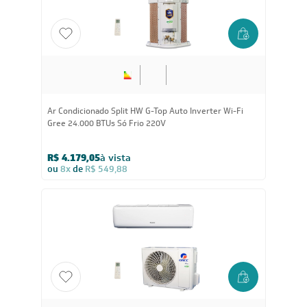
30.000
BTUs
Ar-Condicionado Multi Split Inverter R-32 Gree 30.000
(1x Evap HW 9.000 + 2x Evap HW 18.000) Quente/Frio
220V
R$ 13.531,80
à vista
ou
8x
de
R$ 1.780,50
CADASTRE-SE E RECEBA
OFERTAS COM PREÇOS
EXCLUSIVOS