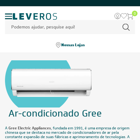
0
Nossas Lojas
Ar-condicionado Gree
A
Gree Electric Appliances
, fundada em 1991, é uma empresa de origem
chinesa que se destaca no mercado de condicionadores de ar pela
constante expansão de suas fábricas e aprimoramento de tecnologias. A
marca desenvolve sistemas de climatização que se destacam pela
durabilidade, alta qualidade e procedência, além de oferecer opções com
foco em sustentabilidade e economia de energia para o consumidor. Saiba
mais sobre os modelos Gree:
Leia mais
!
Home
/
Gree