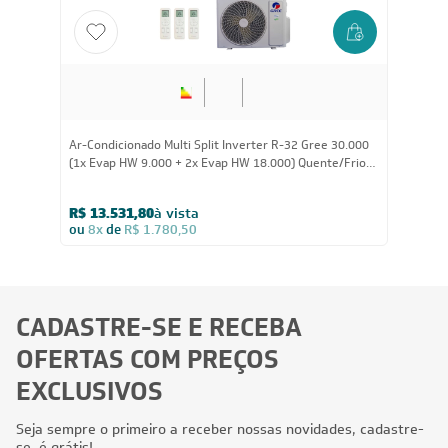
Formas de Pagamento
© 2023 https://www.leveros.com.br Todos os diretitos reservados
REFRIGELO CLIMATIZACAO DE AMBIENTES S.A. CNPJ: 61.502.324/0001-12