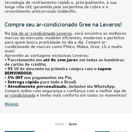
BTUs
Ar-Condicionado Multi Split Inverter R-32 Gree 24.000
(1x Evap HW 12.000 + 1x Evap HW 18.000) Quente/Frio
220V
R$ 10.286,60
à vista
ou
8x
de
R$ 1.353,50
CUPOM: POTENCIA200
24.000
BTUs
Ar-Condicionado Multi Split Inverter R-32 Gree 24.000
(3x Evap HW 12.000) Quente/Frio 220V