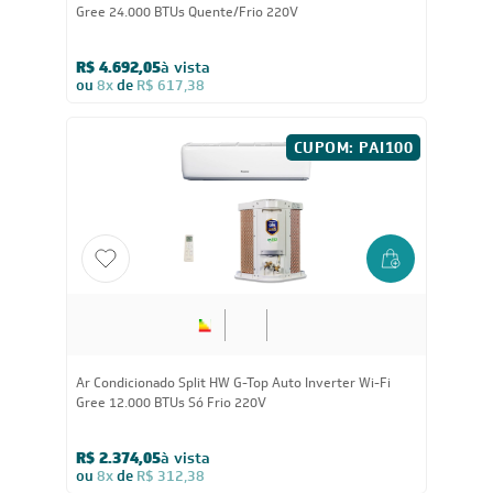
Compact 56.000 BTUs R-32 Só Frio 220V Monofásico
R$ 12.900,05
à vista
ou
8x
de
R$ 1.697,38
36.000
BTUs
Ar-Condicionado Split Cassete Gree G-Prime Inverter
Compact 36.000 BTUs R-32 Só Frio 220V Monofásico
R$ 9.936,05
à vista
ou
8x
de
R$ 1.307,38