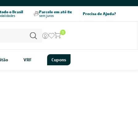
odo o Brasil
Parcele em até 8x
5% OFF no PIX
Precisa de Ajuda?
odalidades
sem juros
pagamento à vista
0
itão
VRF
Cupons