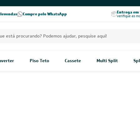
Excelência no RA
Entrega em t
elevendas
Compre pelo WhatsApp
Seja parceiro Leveros
Excelência no Reclame Aqui
verifique as m
Inverter
Piso Teto
Cassete
Multi Split
Spl