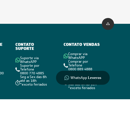
Informações
sobre seu
pedido?
Fale com a
LIA
E
CONTATO
CONTATO VENDAS
SUPORTE
Compre pelo
Comprar via
WhatsApp
WhatsAPP
Suporte via
Comprar por
WhatsAPP
Telefone
Suporte por
0800 889 4888
Telefone
vendas@leveros.com.br
800
0800 770 4885
Seg a Sex das 8h até
Seg a Sex das 8h
WhatsApp
Leveros
as 18h
até as 18h
Sáb das 8h as 12h
*exceto feriados
*exceto feriados
Formas de Pagamento