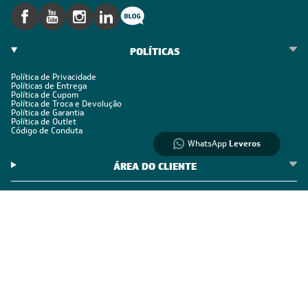
Informações
sobre seu
pedido?
Fale com a LIA
POLÍTICAS
Política de Privacidade
Compre pelo
Políticas de Entrega
Política de Cupom
WhatsApp
Política de Troca e Devolução
Política de Garantia
Política de Outlet
Código de Conduta
WhatsApp
Leveros
ÁREA DO CLIENTE
ÁREA DO CLIENTE PARCEIRO
CONTATO SUPORTE
CONTATO VENDAS
Comprar via WhatsAPP
Comprar por Telefone
0800 889 4888