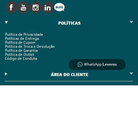
Informações
sobre seu
pedido?
Fale com a LIA
POLÍTICAS
Política de Privacidade
Compre pelo
Políticas de Entrega
Política de Cupom
WhatsApp
Política de Troca e Devolução
Política de Garantia
Política de Outlet
Código de Conduta
WhatsApp
Leveros
ÁREA DO CLIENTE
ÁREA DO CLIENTE PARCEIRO
CONTATO SUPORTE
CONTATO VENDAS
Comprar via WhatsAPP
Comprar por Telefone
0800 889 4888