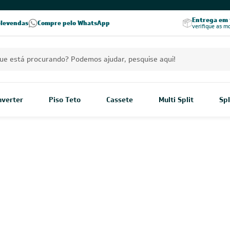
Excelência no RA
Entrega em t
elevendas
Compre pelo WhatsApp
Seja parceiro Leveros
Excelência no Reclame Aqui
verifique as m
Inverter
Piso Teto
Cassete
Multi Split
Spl