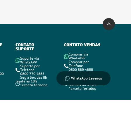
Informações
sobre seu
pedido?
Fale com a
LIA
E
CONTATO
CONTATO VENDAS
SUPORTE
Compre pelo
Comprar via
WhatsApp
WhatsAPP
Suporte via
Comprar por
WhatsAPP
Telefone
Suporte por
0800 889 4888
Telefone
vendas@leveros.com.br
800
0800 770 4885
Seg a Sex das 8h até
Seg a Sex das 8h
WhatsApp
Leveros
as 18h
até as 18h
Sáb das 8h as 12h
*exceto feriados
*exceto feriados
Formas de Pagamento