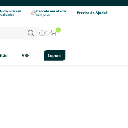
odo o Brasil
Parcele em até 8x
5% OFF no PIX
Precisa de Ajuda?
odalidades
sem juros
pagamento à vista
0
itão
VRF
Cupons