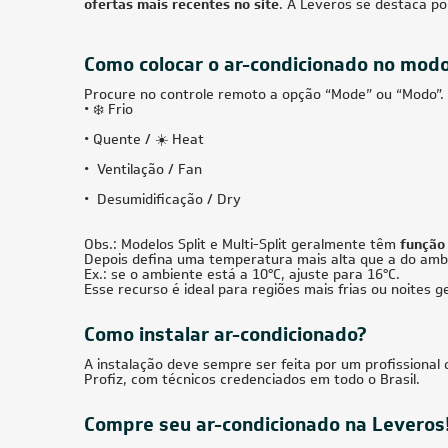
Ar-Condicionado Split Teto Carrier
Ar-Cond
Xperience 70.000 BTUs Só Frio 380V
Xperien
Trifásico
Trifásic
R$ 9.784,05
à vista
R$ 9.7
ou
8x
de
R$ 1.287,38
ou
8x
25.000 BTUs