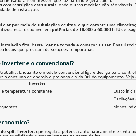
BTUs (4x Evap HW 9.000)
Frio 380V Trifásico
Frio 220V
849,30
à vista
R$ 15.873,55
à vista
de
R$ 2.611,75
ou
8x
de
R$ 2.088,63
CUPOM: POTENCIA200
28.000 BTUs
36.000 BT