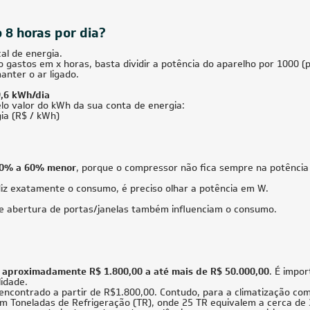
icionado Split Duto Inverter Daikin
Ar-Condicionado Bi Split Inverter R
41.000 BTUs Quente/Frio 220V
Daikin 18.000 BTUs (1x Evap HW 9.0
sico
Evap HW 12.000) Quente/Frio 220V
669,05
à vista
R$ 7.726,35
à vista
de
R$ 2.324,88
ou
8x
de
R$ 1.016,63
70.000 BTUs
36.000 BT