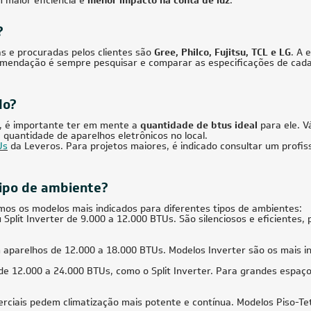
cionado Multi Split Inverter Daikin
Fancolete Duto Carrier com Contro
BTUs (3x Evap HW 9.000 + 1x Evap
Fio 36.000 Btus Frio 220V Monofási
00) Quente/Frio 220V
363,25
à vista
Produto Sob Consulta
de
R$ 2.679,38
41.000 BTUs
18.000 BT