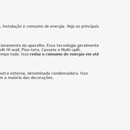
Veja mais filtros
Us
45.000 BTUs
ujitsu
Ar-Condicionado Split Cassete 4 Vias
2
Inverter Fujitsu 45.000 BTUs Quente/Frio