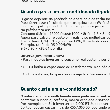
Ar-Condicionado Janela Manual Springer
Ar-Cond
Midea ZCK215BB 20.000 BTUs Só Frio 220V
SkyAir 
Monofá
R$ 4.502,05
à vista
R$ 17.
ou
8x
de
R$ 592,38
ou
8x
70.000 BTUs