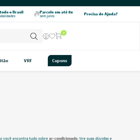
CHAME AGORA
odo o Brasil
Parcele em até 8x
5% OFF no PIX
Precisa de Ajuda?
odalidades
sem juros
pagamento à vista
0
itão
VRF
Cupons
rantir
conforto térmico o ano todo
, seja para refrescar ambientes
 durante o inverno. Aqui você encontra tudo sobre
ar-
idas e escolha o
modelo ideal para seu ambiente
.