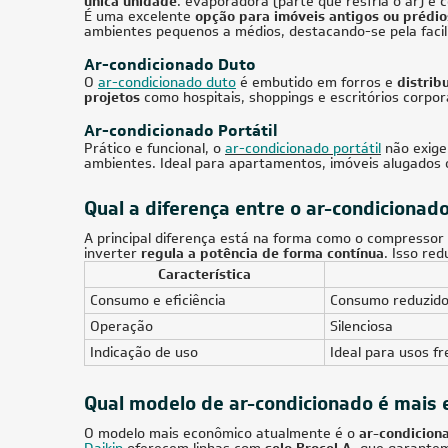
Frio 380V Trifásico
28.000 
Quente/
R$ 36.754,55
à vista
R$ 19.
ou
8x
de
R$ 4.836,13
ou
8x
16.000 BTUs