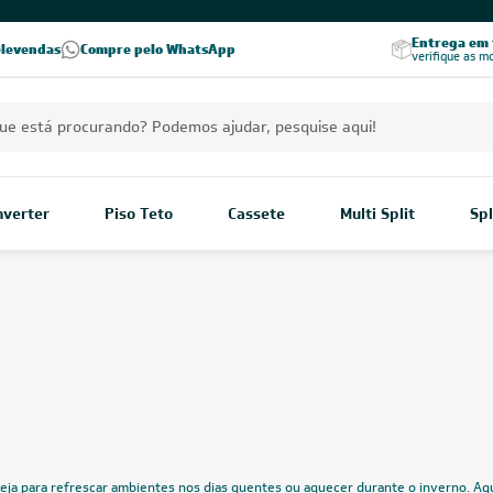
PREÇOS EXCLUSIVOS PARA VOCÊ!
Excelência no RA
Entrega em t
elevendas
Compre pelo WhatsApp
Seja parceiro Leveros
Excelência no Reclame Aqui
verifique as m
Inverter
Piso Teto
Cassete
Multi Split
Spl
Investir em climatização é ga
nos dias quentes ou aquecer
Ar-condicionado
condicionado
, tire suas dúv
Mostrar mais
Home
/
Ar-condicionado