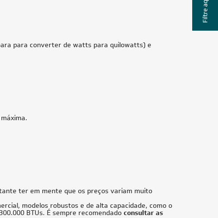
Filtre aqui
-32
Ar-Condicionado Bi Split Inverter R-32
00 + 1x
Daikin 18.000 BTUs (2x Evap HW 9.000)
Quente/Frio 220V
R$ 7.466,05
à vista
ou
8x
de
R$ 982,38
Us
55.000 BTUs