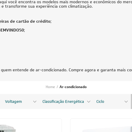
assete 1 Via Avulso Multi Split
Ar-Condicionado Split Duto Inverter
r Midea 9.000 BTUs á 12.000 BTUs -
18.000 BTUs Quente/Frio 220V Mon
,75
à vista
R$ 7.979,05
à vista
de
R$ 68,13
ou
8x
de
R$ 1.049,88
BA
Estou de acordo com os Termos
 novidades,
Visualizar a política de privac
ica de troca,