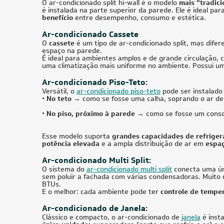
Quente/Frio 220V Monofásico
R$ 19.303,05
à vista
R$ 15.
ou
8x
de
R$ 2.539,88
ou
8x
15 TR
Ar-Condicionado Splitão Carrier 15 TR Só
Ar-Condi