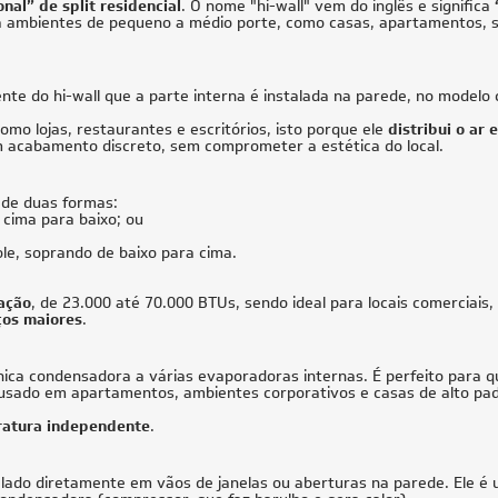
Quente/Frio 220V
873,55
à vista
R$ 9.024,05
à vista
de
R$ 2.088,63
ou
8x
de
R$ 1.187,38
CUPOM: POTENCIA200
28.000 BTUs
5 TR
cionado Multi Split Inverter Daikin
Ar-Condicionado Splitão Carrier 5 T