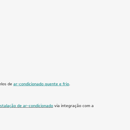
Btus Só
Fancolete Piso Teto Carrier 55.000 Btus Só
Frio 220V
Produto Sob Consulta
Us