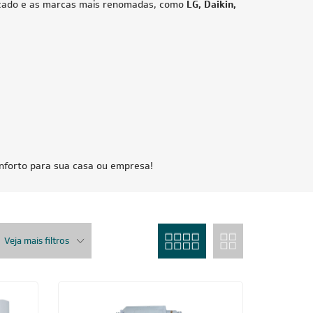
 Trane
ofásico
Inscreva-se
 e Condições e com a Política de Privacidade
idade