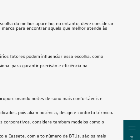
le Sem
Ar-Condicionado Multi Split Inverter Daikin
co
34.000 BTUs (2x Evap Cassete 1 Via 18.000)
Quente/Frio 220V
R$ 26.970,50
à vista
ou
8x
de
R$ 3.548,75
Us
18.000 BTUs