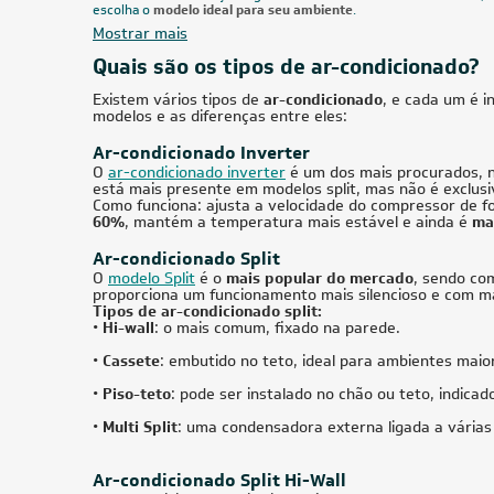
Filtro
BTUs
Marca
46.000 BTUs
Ar-Condicionado Split Cassete 4 Vias
Ar-Cond
Inverter Daikin SkyAir 46.000 BTUs
Frio 220