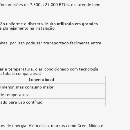
18.000 BTUs (1x Evap HW 9.000 + 1x Evap
HW 18.000) Quente/Frio 220V
R$ 10.162,15
à vista
ou
8x
de
R$ 1.337,13
Us
34.000 BTUs