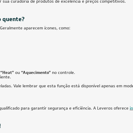
icionado Split Teto Carrier
Fancolete Piso Teto Carrier 36.000 
ce 70.000 BTUs Só Frio 220V
Frio 220V
o
84,05
à vista
Produto Sob Consulta
de
R$ 1.287,38
18.000 BT