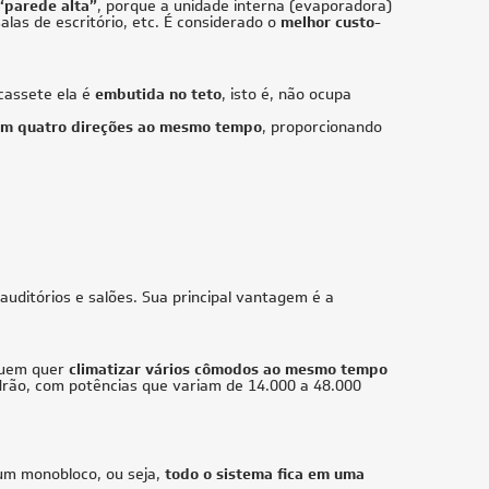
R32 220V Monofásico
R$ 17.479,05
à vista
ou
8x
de
R$ 2.299,88
CUPOM: POTENCIA200
18.000 BTUs
R Só
Ar-Condicionado Multi Split Inverter Daikin