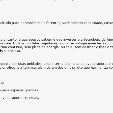
Voltagem
Classificação Energética
Ciclo
5 TR
31.000 BT
icionado Splitão Carrier 5 TR Só
Ar-Condicionado Split HW Inverter F
V Trifásico
Airstage Premium 31.000 BTUs R-3