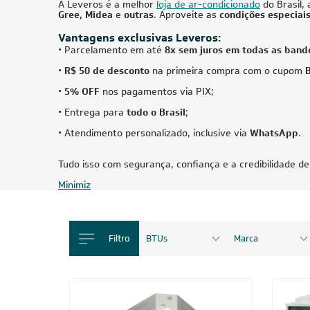
Fancolete Piso Teto Carrier 25.000 Btus Só
Painel C
Frio 220V
Springe
AVULSO
R$ 517
Produto Sob Consulta
ou
8x
CADASTRE-SE E RECE
OFERTAS COM PREÇOS
EXCLUSIVOS
Seja sempre o primeiro a receber nossas
cadastre-se, é grátis!
Em caso de dúvidas consulte nossa polít
devolução e cancelamento.