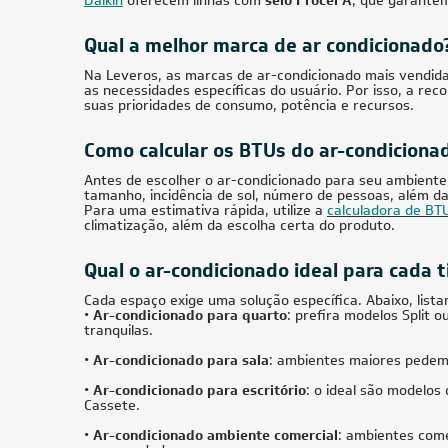
Fancolete Cassete 4 Vias Carrier com Painel
Ar-Condi
16.000 Btus Quente/Frio 220V Monofásico
28.000 
HW 18.0
R$ 20.
Produto Sob Consulta
ou
8x
20.000 BTUs