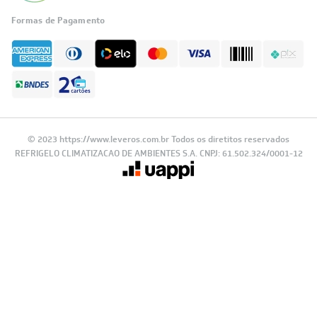
Formas de Pagamento
© 2023 https://www.leveros.com.br Todos os diretitos reservados
REFRIGELO CLIMATIZACAO DE AMBIENTES S.A. CNPJ: 61.502.324/0001-12