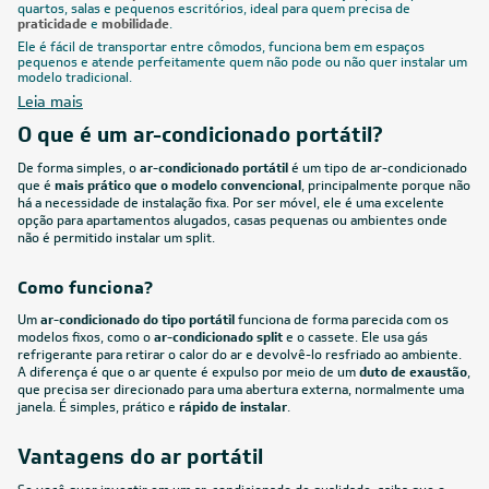
quartos, salas e pequenos escritórios, ideal para quem precisa de
praticidade
e
mobilidade
.
Ele é fácil de transportar entre cômodos, funciona bem em espaços
pequenos e atende perfeitamente quem não pode ou não quer instalar um
modelo tradicional.
Leia mais
O que é um ar-condicionado portátil?
De forma simples, o
ar-condicionado portátil
é um tipo de ar-condicionado
que é
mais prático que o modelo convencional
, principalmente porque não
há a necessidade de instalação fixa. Por ser móvel, ele é uma excelente
opção para apartamentos alugados, casas pequenas ou ambientes onde
não é permitido instalar um split.
Como funciona?
Um
ar-condicionado do tipo portátil
funciona de forma parecida com os
modelos fixos, como o
ar-condicionado split
e o cassete. Ele usa gás
refrigerante para retirar o calor do ar e devolvê-lo resfriado ao ambiente.
A diferença é que o ar quente é expulso por meio de um
duto de exaustão
,
que precisa ser direcionado para uma abertura externa, normalmente uma
janela. É simples, prático e
rápido de instalar
.
Vantagens do ar portátil