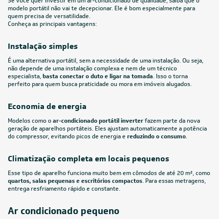
Se você quer investir em um ar-condicionado de qualidade, saiba que o
modelo portátil não vai te decepcionar. Ele é bom especialmente para
quem precisa de versatilidade.
Conheça as principais vantagens:
Instalação simples
É uma alternativa portátil, sem a necessidade de uma instalação. Ou seja,
não depende de uma instalação complexa e nem de um técnico
especialista,
basta conectar o duto e ligar na tomada
. Isso o torna
perfeito para quem busca praticidade ou mora em imóveis alugados.
Economia de energia
Modelos como o
ar-condicionado portátil inverter
fazem parte da nova
geração de aparelhos portáteis. Eles ajustam automaticamente a potência
do compressor, evitando picos de energia e
reduzindo o consumo
.
Climatização completa em locais pequenos
Esse tipo de aparelho funciona muito bem em cômodos de até 20 m², como
quartos, salas pequenas e escritórios compactos
. Para essas metragens,
entrega resfriamento rápido e constante.
Ar condicionado pequeno