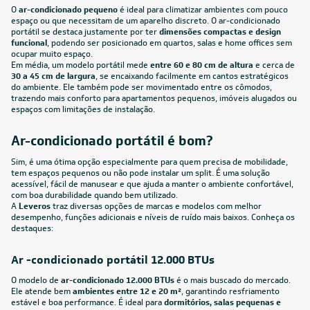
O
ar-condicionado pequeno
é ideal para climatizar ambientes com pouco
espaço ou que necessitam de um aparelho discreto. O ar-condicionado
portátil se destaca justamente por ter
dimensões compactas e design
funcional
, podendo ser posicionado em quartos, salas e home offices sem
ocupar muito espaço.
Em média, um modelo portátil mede
entre 60 e 80 cm de altura
e cerca de
30 a 45 cm de largura
, se encaixando facilmente em cantos estratégicos
do ambiente. Ele também pode ser movimentado entre os cômodos,
trazendo mais conforto para apartamentos pequenos, imóveis alugados ou
espaços com limitações de instalação.
Ar-condicionado portátil é bom?
Sim, é uma ótima opção especialmente para quem precisa de mobilidade,
tem espaços pequenos ou não pode instalar um split. É uma solução
acessível, fácil de manusear e que ajuda a manter o ambiente confortável,
com boa durabilidade quando bem utilizado.
A
Leveros
traz diversas opções de marcas e modelos com melhor
desempenho, funções adicionais e níveis de ruído mais baixos. Conheça os
destaques:
Ar -condicionado portátil 12.000 BTUs
O modelo de
ar-condicionado 12.000 BTUs
é o mais buscado do mercado.
Ele atende bem
ambientes entre 12 e 20 m²
, garantindo resfriamento
estável e boa performance. É ideal para
dormitórios, salas pequenas e