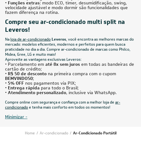
•
Funções extras
: modo ECO, timer, desumidificação, swing,
velocidade ajustável e modo dormir são funcionalidades que
fazem diferença na rotina.
Compre seu ar-condicionado multi split na
Leveros!
Na
loja de ar-condicionado
Leveros
, você encontra as melhores marcas do
mercado: modelos eficientes, modernos e perfeitos para quem busca
praticidade no dia a dia. Compre ar-condicionado de marcas como Philco,
Midea, Gree, LG e muito mais!
Aproveite as vantagens exclusivas Leveros:
• Parcelamento em
até 8x sem juros
em todas as bandeiras de
cartão de crédito;
•
R$ 50 de desconto
na primeira compra com o cupom
BEMVINDO50
;
•
5% OFF
nos pagamentos via PIX;
•
Entrega rápida
para todo o Brasil;
•
Atendimento personalizado
, inclusive via WhatsApp.
Compre online com segurança e confiança com a melhor loja de
ar-
condicionado
e tenha mais conforto em todos os momentos!
Minimizar -
Home
/
Ar-condicionado
/
Ar-Condicionado Portátil