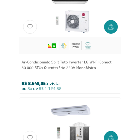
30.000
BTUs
Ar-Condicionado Split Teto Inverter LG WI-FI Conect
30.000 BTUs Quente/Frio 220V Monofásico
R$ 8.549,05
à vista
ou
8x
de
R$ 1.124,88