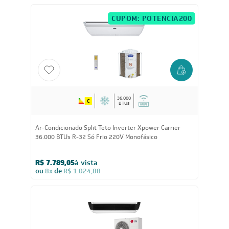
CUPOM: POTENCIA200
36.000
BTUs
Ar-Condicionado Split Teto Inverter Xpower Carrier
36.000 BTUs R-32 Só Frio 220V Monofásico
R$ 7.789,05
à vista
ou
8x
de
R$ 1.024,88