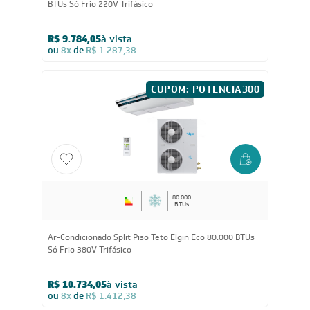
BTUs Só Frio 220V Trifásico
R$ 9.784,05
à vista
ou
8x
de
R$ 1.287,38
CUPOM: POTENCIA300
80.000
BTUs
Ar-Condicionado Split Piso Teto Elgin Eco 80.000 BTUs
Só Frio 380V Trifásico
R$ 10.734,05
à vista
ou
8x
de
R$ 1.412,38