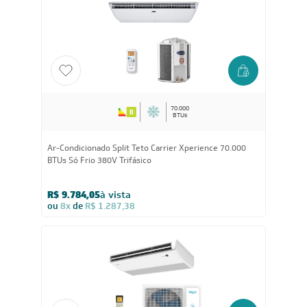
70.000
BTUs
Ar-Condicionado Split Teto Carrier Xperience 70.000
BTUs Só Frio 380V Trifásico
R$ 9.784,05
à vista
ou
8x
de
R$ 1.287,38