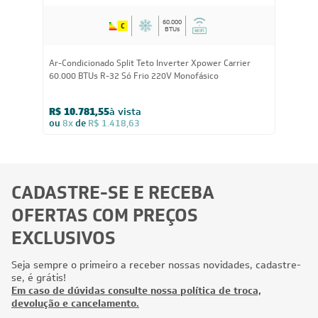
60.000
BTUs
Ar-Condicionado Split Teto Inverter Xpower Carrier
60.000 BTUs R-32 Só Frio 220V Monofásico
R$ 10.781,55
à vista
ou
8x
de
R$ 1.418,63
CADASTRE-SE E RECEBA
OFERTAS COM PREÇOS
EXCLUSIVOS
Seja sempre o primeiro a receber nossas novidades, cadastre-
se, é grátis!
Em caso de dúvidas consulte nossa política de troca,
devolução e cancelamento.