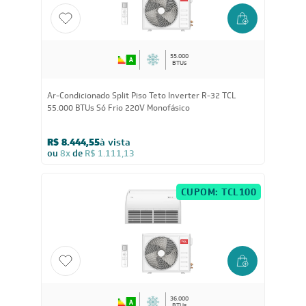
55.000
BTUs
Ar-Condicionado Split Piso Teto Inverter R-32 TCL
55.000 BTUs Só Frio 220V Monofásico
R$ 8.444,55
à vista
ou
8x
de
R$ 1.111,13
CUPOM: TCL100
36.000
BTUs