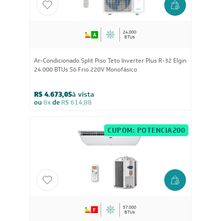
24.000
BTUs
Ar-Condicionado Split Piso Teto Inverter Plus R-32 Elgin
24.000 BTUs Só Frio 220V Monofásico
R$ 4.673,05
à vista
ou
8x
de
R$ 614,88
CUPOM: POTENCIA200
57.000
BTUs