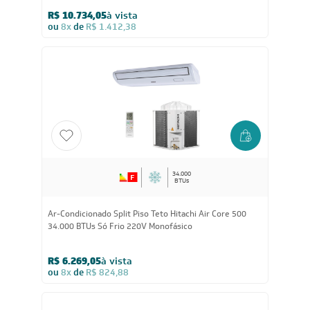
R$ 10.734,05
à vista
ou
8x
de
R$ 1.412,38
34.000
BTUs
Ar-Condicionado Split Piso Teto Hitachi Air Core 500
34.000 BTUs Só Frio 220V Monofásico
R$ 6.269,05
à vista
ou
8x
de
R$ 824,88