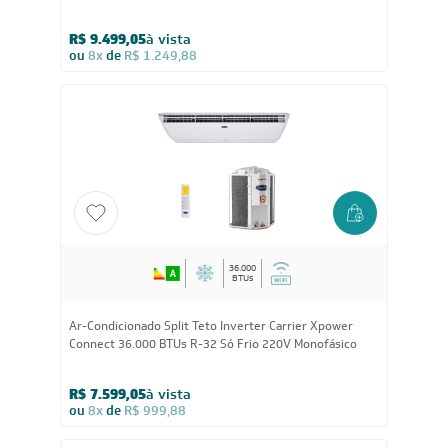
R$ 9.499,05
à vista
ou
8x
de
R$ 1.249,88
36.000
BTUs
Ar-Condicionado Split Teto Inverter Carrier Xpower
Connect 36.000 BTUs R-32 Só Frio 220V Monofásico
R$ 7.599,05
à vista
ou
8x
de
R$ 999,88