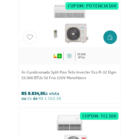
CUPOM: POTENCIA100
55.000
BTUs
Ar-Condicionado Split Piso Teto Inverter Eco R-32 Elgin
55.000 BTUs Só Frio 220V Monofásico
R$ 8.834,05
à vista
ou
8x
de
R$ 1.162,38
CUPOM: TCL100