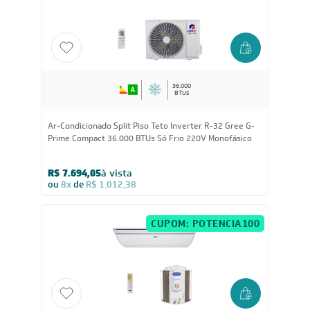
36.000
BTUs
Ar-Condicionado Split Piso Teto Inverter R-32 Gree G-
Prime Compact 36.000 BTUs Só Frio 220V Monofásico
R$ 7.694,05
à vista
ou
8x
de
R$ 1.012,38
CUPOM: POTENCIA100