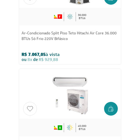
36.000
BTUs
Ar-Condicionado Split Piso Teto Hitachi Air Core 36.000
BTUs Só Frio 220V Bifásico
R$ 7.067,05
à vista
ou
8x
de
R$ 929,88
45.000
BTUs