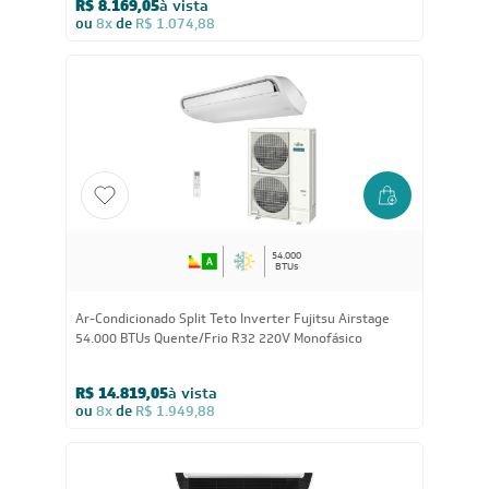
R$ 8.169,05
à vista
ou
8x
de
R$ 1.074,88
54.000
BTUs
Ar-Condicionado Split Teto Inverter Fujitsu Airstage
54.000 BTUs Quente/Frio R32 220V Monofásico
R$ 14.819,05
à vista
ou
8x
de
R$ 1.949,88