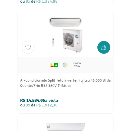
ou
8x
de
R$ 1.324,88
45.000
BTUs
Ar-Condicionado Split Teto Inverter Fujitsu 45.000 BTUs
Quente/Frio R32 380V Trifásico
R$ 14.534,05
à vista
ou
8x
de
R$ 1.912,38