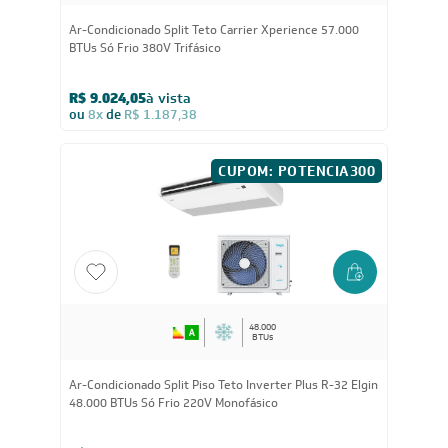
Ar-Condicionado Split Teto Carrier Xperience 57.000
BTUs Só Frio 380V Trifásico
R$ 9.024,05
à vista
ou
8x
de
R$ 1.187,38
CUPOM: POTENCIA300
48.000
BTUs
Ar-Condicionado Split Piso Teto Inverter Plus R-32 Elgin
48.000 BTUs Só Frio 220V Monofásico