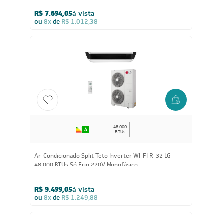
36.000
BTUs
Ar-Condicionado Split Teto Inverter WI-FI R-32 LG
36.000 BTUs Só Frio 220V Monofásico
R$ 7.694,05
à vista
ou
8x
de
R$ 1.012,38
48.000
BTUs
Ar-Condicionado Split Teto Inverter WI-FI R-32 LG
48.000 BTUs Só Frio 220V Monofásico