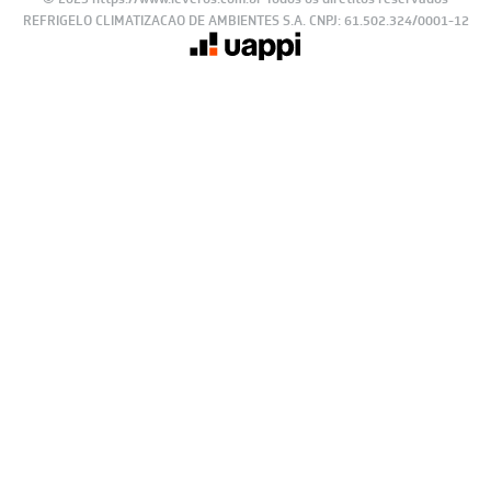
© 2023 https://www.leveros.com.br Todos os diretitos reservados
REFRIGELO CLIMATIZACAO DE AMBIENTES S.A. CNPJ: 61.502.324/0001-12