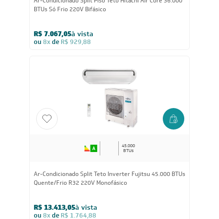
36.000
BTUs
Ar-Condicionado Split Piso Teto Hitachi Air Core 36.000
BTUs Só Frio 220V Bifásico
R$ 7.067,05
à vista
ou
8x
de
R$ 929,88
45.000
BTUs