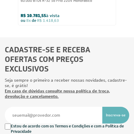
60.000
BTUs
Ar-Condicionado Split Teto Inverter Xpower Carrier
60.000 BTUs R-32 Só Frio 220V Monofásico
R$ 10.781,55
à vista
ou
8x
de
R$ 1.418,63
CADASTRE-SE E RECEBA
OFERTAS COM PREÇOS
EXCLUSIVOS
Seja sempre o primeiro a receber nossas novidades, cadastre-
se, é grátis!
Em caso de dúvidas consulte nossa política de troca,
devolução e cancelamento.