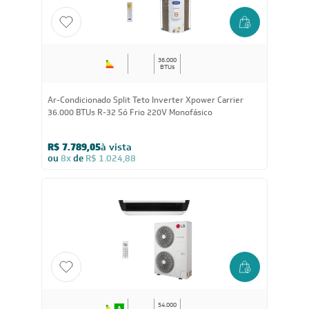
CUPOM: POTENCIA200
36.000
BTUs
Ar-Condicionado Split Teto Inverter Xpower Carrier
36.000 BTUs R-32 Só Frio 220V Monofásico
R$ 7.789,05
à vista
ou
8x
de
R$ 1.024,88