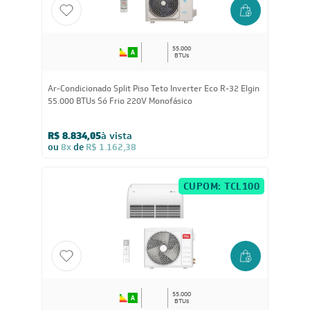
CUPOM: POTENCIA100
55.000
BTUs
Ar-Condicionado Split Piso Teto Inverter Eco R-32 Elgin
55.000 BTUs Só Frio 220V Monofásico
R$ 8.834,05
à vista
ou
8x
de
R$ 1.162,38
CUPOM: TCL100