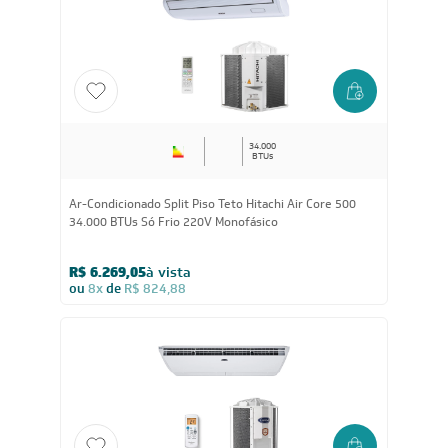
R$ 10.734,05
à vista
ou
8x
de
R$ 1.412,38
34.000
BTUs
Ar-Condicionado Split Piso Teto Hitachi Air Core 500
34.000 BTUs Só Frio 220V Monofásico
R$ 6.269,05
à vista
ou
8x
de
R$ 824,88