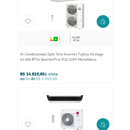
R$ 8.169,05
à vista
ou
8x
de
R$ 1.074,88
54.000
BTUs
Ar-Condicionado Split Teto Inverter Fujitsu Airstage
54.000 BTUs Quente/Frio R32 220V Monofásico
R$ 14.819,05
à vista
ou
8x
de
R$ 1.949,88