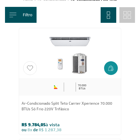
das melhores opções para garantir conforto térmico. Saiba mais
informações sobre esse modelo e acesse o catálogo completo da Leveros!
Leia mais
Home
/
Ar-condicionado
/
Ar-Condicionado Piso Teto
Filtro
70.000
BTUs
Ar-Condicionado Split Teto Carrier Xperience 70.000