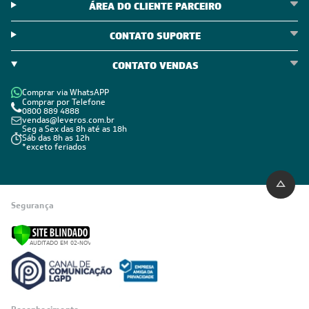
Política de Outlet
Código de Conduta
ÁREA DO CLIENTE
ÁREA DO CLIENTE PARCEIRO
CONTATO SUPORTE
CONTATO VENDAS
Comprar via WhatsAPP
Comprar por Telefone
0800 889 4888
vendas@leveros.com.br
Seg a Sex das 8h até as 18h
Sáb das 8h as 12h
*exceto feriados
Segurança