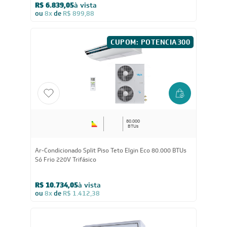
Ar-Condicionado Split Piso Teto Inverter R-32 TCL
36.000 BTUs Só Frio 220V Monofásico
R$ 6.839,05
à vista
ou
8x
de
R$ 899,88
CUPOM: POTENCIA300
80.000
BTUs
Ar-Condicionado Split Piso Teto Elgin Eco 80.000 BTUs
Só Frio 220V Trifásico