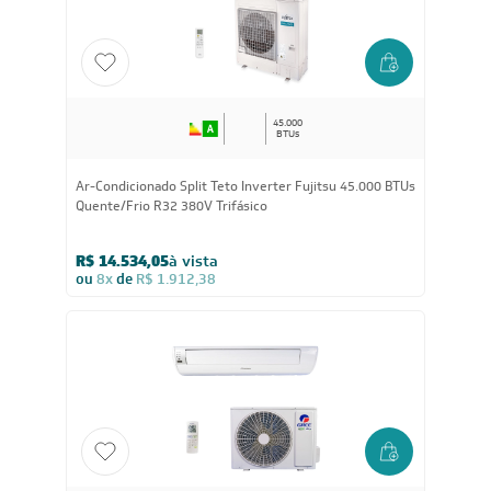
ou
8x
de
R$ 1.324,88
45.000
BTUs
Ar-Condicionado Split Teto Inverter Fujitsu 45.000 BTUs
Quente/Frio R32 380V Trifásico
R$ 14.534,05
à vista
ou
8x
de
R$ 1.912,38