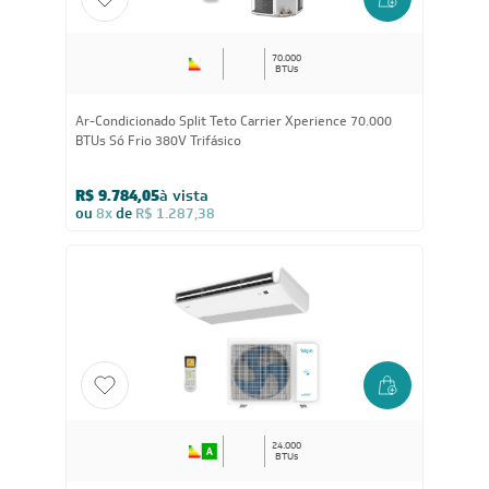
70.000
BTUs
Ar-Condicionado Split Teto Carrier Xperience 70.000
BTUs Só Frio 380V Trifásico
R$ 9.784,05
à vista
ou
8x
de
R$ 1.287,38