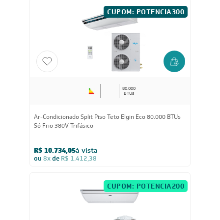
BTUs Só Frio 220V Trifásico
R$ 9.784,05
à vista
ou
8x
de
R$ 1.287,38
CUPOM: POTENCIA300
80.000
BTUs
Ar-Condicionado Split Piso Teto Elgin Eco 80.000 BTUs
Só Frio 380V Trifásico
R$ 10.734,05
à vista
ou
8x
de
R$ 1.412,38