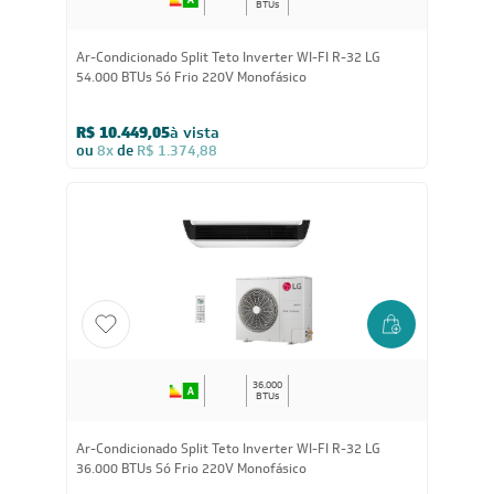
54.000
BTUs
Ar-Condicionado Split Teto Inverter WI-FI R-32 LG
54.000 BTUs Só Frio 220V Monofásico
R$ 10.449,05
à vista
ou
8x
de
R$ 1.374,88