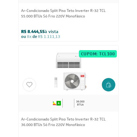
55.000
BTUs
Ar-Condicionado Split Piso Teto Inverter R-32 TCL
55.000 BTUs Só Frio 220V Monofásico
R$ 8.444,55
à vista
ou
8x
de
R$ 1.111,13
CUPOM: TCL100
36.000
BTUs