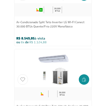
30.000
BTUs
Ar-Condicionado Split Teto Inverter LG WI-FI Conect
30.000 BTUs Quente/Frio 220V Monofásico
R$ 8.549,05
à vista
ou
8x
de
R$ 1.124,88