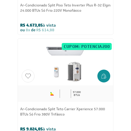
24.000
BTUs
Ar-Condicionado Split Piso Teto Inverter Plus R-32 Elgin
24.000 BTUs Só Frio 220V Monofásico
R$ 4.673,05
à vista
ou
8x
de
R$ 614,88
CUPOM: POTENCIA200
57.000
BTUs