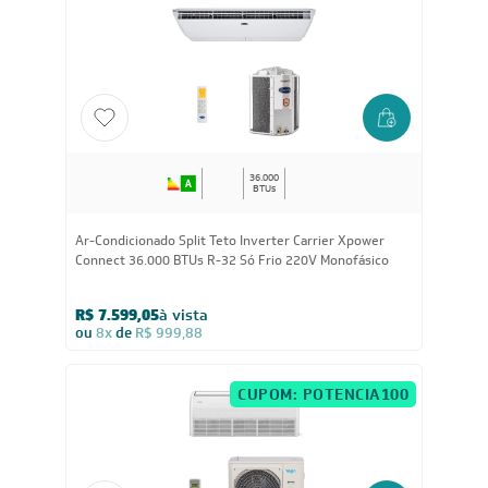
R$ 9.499,05
à vista
ou
8x
de
R$ 1.249,88
36.000
BTUs
Ar-Condicionado Split Teto Inverter Carrier Xpower
Connect 36.000 BTUs R-32 Só Frio 220V Monofásico
R$ 7.599,05
à vista
ou
8x
de
R$ 999,88