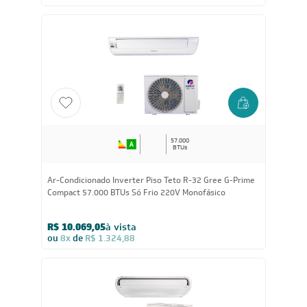
Ar-Condicionado Split Teto Inverter Fujitsu 45.000 BTUs
Quente/Frio R32 220V Monofásico
R$ 13.413,05
à vista
ou
8x
de
R$ 1.764,88
57.000
BTUs
Ar-Condicionado Inverter Piso Teto R-32 Gree G-Prime
Compact 57.000 BTUs Só Frio 220V Monofásico
R$ 10.069,05
à vista