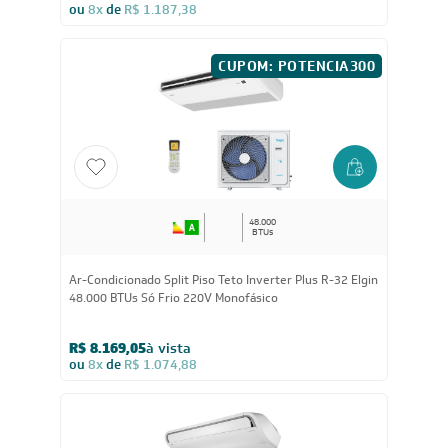
Ar-Condicionado Split Teto Carrier Xperience 57.000
BTUs Só Frio 380V Trifásico
R$ 9.024,05
à vista
ou
8x
de
R$ 1.187,38
CUPOM: POTENCIA300
48.000
BTUs
Ar-Condicionado Split Piso Teto Inverter Plus R-32 Elgin
48.000 BTUs Só Frio 220V Monofásico