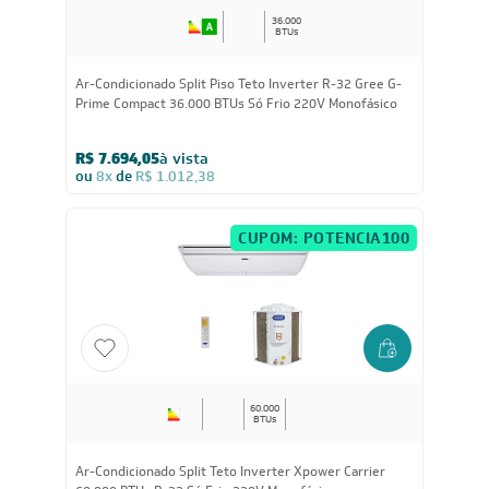
36.000
BTUs
Ar-Condicionado Split Piso Teto Inverter R-32 Gree G-
Prime Compact 36.000 BTUs Só Frio 220V Monofásico
R$ 7.694,05
à vista
ou
8x
de
R$ 1.012,38
CUPOM: POTENCIA100