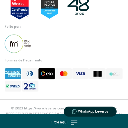
Feito por:
Formas de Pagamento
Informações
sobre seu
pedido?
Fale com a LIA
Compre pelo
WhatsApp
© 2023 https://www.leveros.com.br Todos os diretitos reservados
WhatsApp
Leveros
REFRIGELO CLIMATIZACAO DE AMBIENTES S.A. CNPJ: 61.502.324/0001-12
Filtre aqui