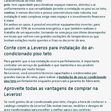
Características do Piso Teto:
prós
: tem capacidade para climatizar espaços maiores, distribui o ar
uniformemente e sua versatilidade permite a instalação no piso ou no teto;
contras
: é menos discreto e possui uma estrutura mais robusta, sua
instalação é mais complexa, exige mais espaço e o investimento financeiro
é maior.
Em ambos os casos, é possível encontrar equipamentos inverter, para
garantir até 70% de economia energética, e que também realizam o
trabalho de um aquecedor, tornando-se uma peça com ótimo desempenho
em locais que sofrem com grandes oscilações de temperatura ou que
tenham estações muito quentes e frias no decorrer do ano.
Conte com a Leveros para instalação do ar-
condicionado piso teto
Para garantir que a sua instalação ocorra perfeitamente, é importante
contratar um serviço de qualidade e que mantenha o seu produto
funcionando por muito tempo.
Na Leveros, você encontra técnicos capacitados e credenciados por
grandes marcas do ramo, para realizar a
instalação do seu ar-condicionado
piso teto
perfeitamente enquanto preservam a garantia do fabricante.
Aproveite todas as vantagens de comprar na
Leveros!
Se você gostou do ar-condicionado piso teto, chegou a hora de conhecer o
catálogo completo da Leveros! São muitas marcas, modelos e designs de
ares-condicionados para escolher o melhor para o seu conforto.