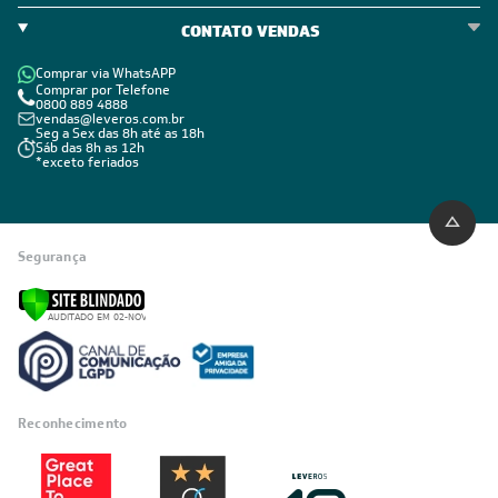
CONTATO VENDAS
Comprar via WhatsAPP
Comprar por Telefone
0800 889 4888
vendas@leveros.com.br
Seg a Sex das 8h até as 18h
Sáb das 8h as 12h
*exceto feriados
Segurança
Reconhecimento