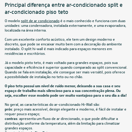
Principal diferença entre ar-condicionado split e
ar-condicionado piso teto
O modelo
split de ar condicionado
é o mais conhecido e funciona com duas
unidades: uma condensadora, instalada externamente, e uma evaporadora,
localizada na área interna.
Com um excelente conforto acústico, ele tem um design moderno e
discreto, que pode se encaixar muito bem com a decoração do ambiente
instalado. O split hi-wall é mais indicado para espaços menores em
residências e escritórios.
Já o modelo pisto teto, é mais voltado para grandes espaços, pois sua
capacidade e eficiência é superior quando comparado ao split convencional.
Quando se fala em instalação, ele consegue ser mais versátil, pois oferece
a possibilidade de instalação no teto ou no chão.
O piso teto possui um nível de ruído menor, deixando a sua casa e seu
espaço de trabalho mais silencioso para a sua concentração plena. Ou
seja, escolher esse modelo pode ser muito vantajoso para o seu dia a dia!
No geral, as características do ar-condicionado Hi-Wall são:
prós
: preço mais acessível, design elegante e moderno, é fácil de instalar e
requer pouco espaço;
contras
: apresenta um fluxo de ar direcionado, o que pode dificultar a
distribuição uniforme da temperatura, além da limitação para climatizar
grandes espaços.