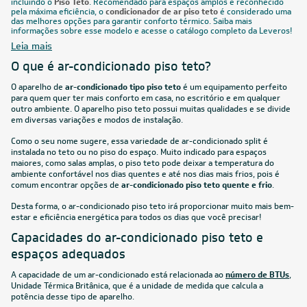
incluindo o
Piso Teto
. Recomendado para espaços amplos e reconhecido
pela máxima eficiência, o
condicionador de ar piso teto
é considerado uma
das melhores opções para garantir conforto térmico. Saiba mais
informações sobre esse modelo e acesse o catálogo completo da Leveros!
Leia mais
O que é ar-condicionado piso teto?
O aparelho de
ar-condicionado tipo piso teto
é um equipamento perfeito
para quem quer ter mais conforto em casa, no escritório e em qualquer
outro ambiente. O aparelho piso teto possui muitas qualidades e se divide
em diversas variações e modos de instalação.
Como o seu nome sugere, essa variedade de ar-condicionado split é
instalada no teto ou no piso do espaço. Muito indicado para espaços
maiores, como salas amplas, o piso teto pode deixar a temperatura do
ambiente confortável nos dias quentes e até nos dias mais frios, pois é
comum encontrar opções de
ar-condicionado piso teto quente e frio
.
Desta forma, o ar-condicionado piso teto irá proporcionar muito mais bem-
estar e eficiência energética para todos os dias que você precisar!
Capacidades do ar-condicionado piso teto e
espaços adequados
A capacidade de um ar-condicionado está relacionada ao
número de BTUs
,
Unidade Térmica Britânica, que é a unidade de medida que calcula a
potência desse tipo de aparelho.