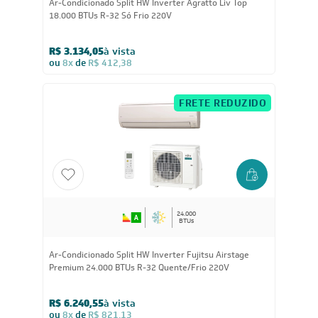
18.000
BTUs
Ar-Condicionado Split HW Inverter Agratto Liv Top
18.000 BTUs R-32 Só Frio 220V
R$ 3.134,05
à vista
ou
8x
de
R$ 412,38
FRETE REDUZIDO
24.000
BTUs