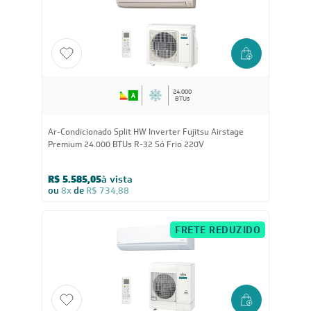
R$ 3.894,05
à vista
ou
8x
de
R$ 512,38
FRETE REDUZIDO
24.000
BTUs
Ar-Condicionado Split HW Inverter Fujitsu Airstage
Premium 24.000 BTUs R-32 Só Frio 220V
R$ 5.585,05
à vista
ou
8x
de
R$ 734,88
FRETE REDUZIDO