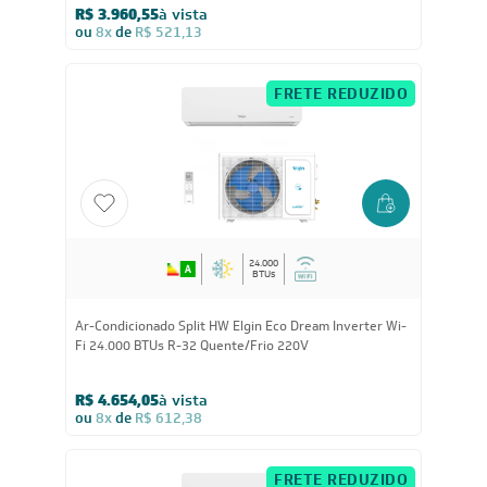
BTUs
Ar-Condicionado Split HW Inverter R-32 Philco
PAC24000IFM15 24.000 BTUs Só Frio 220V
R$ 3.960,55
à vista
ou
8x
de
R$ 521,13
FRETE REDUZIDO
24.000
BTUs
Ar-Condicionado Split HW Elgin Eco Dream Inverter Wi-
Fi 24.000 BTUs R-32 Quente/Frio 220V