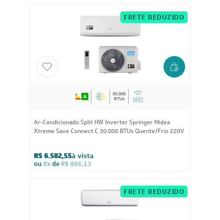
Xtreme Save Connect C 30.000 BTUs Frio 220V
R$ 5.946,05
à vista
ou
8x
de
R$ 782,38
FRETE REDUZIDO
30.000
BTUs
Ar-Condicionado Split HW Inverter Springer Midea
Xtreme Save Connect C 30.000 BTUs Quente/Frio 220V
R$ 6.582,55
à vista
ou
8x
de
R$ 866,13