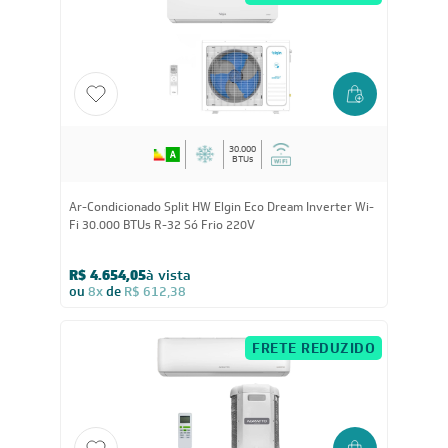
R$ 4.654,05
à vista
ou
8x
de
R$ 612,38
FRETE REDUZIDO
30.000
BTUs
Ar-Condicionado Split HW Elgin Eco Dream Inverter Wi-
Fi 30.000 BTUs R-32 Só Frio 220V
R$ 4.654,05
à vista
ou
8x
de
R$ 612,38