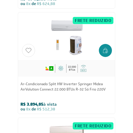
Ar-Condicionado Split HW Inverter Springer Midea
Xtreme Save Connect Black Edition 24.000 BTUs R-32
Quente/Frio 220V
R$ 4.749,05
à vista
ou
8x
de
R$ 624,88
FRETE REDUZIDO
22.000
BTUs
Ar-Condicionado Split HW Inverter Springer Midea
AirVolution Connect 22.000 BTUs R-32 Só Frio 220V