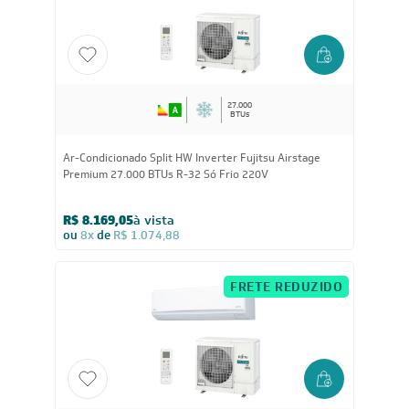
ou
8x
de
R$ 487,38
FRETE REDUZIDO
27.000
BTUs
Ar-Condicionado Split HW Inverter Fujitsu Airstage
Premium 27.000 BTUs R-32 Só Frio 220V
R$ 8.169,05
à vista
ou
8x
de
R$ 1.074,88
FRETE REDUZIDO