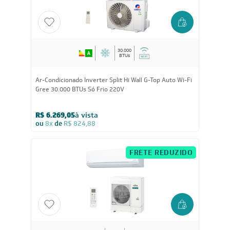
FRETE REDUZIDO
30.000
BTUs
Ar-Condicionado Inverter Split Hi Wall G-Top Auto Wi-Fi
Gree 30.000 BTUs Só Frio 220V
R$ 6.269,05
à vista
ou
8x
de
R$ 824,88
FRETE REDUZIDO