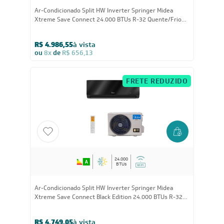
24.000
BTUs
Ar-Condicionado Split HW Inverter Springer Midea
Xtreme Save Connect 24.000 BTUs R-32 Quente/Frio
220V
R$ 4.986,55
à vista
ou
8x
de
R$ 656,13
FRETE REDUZIDO
24.000
BTUs