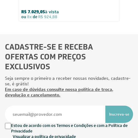
36.000
BTUs
Ar-Condicionado Split HW Elgin Eco Dream Inverter Wi-
Fi 36.000 BTUs R-32 Quente/Frio 220V
R$ 7.029,05
à vista
ou
8x
de
R$ 924,88
CADASTRE-SE E RECEBA
OFERTAS COM PREÇOS
EXCLUSIVOS
Seja sempre o primeiro a receber nossas novidades, cadastre-
se, é grátis!
Em caso de dúvidas consulte nossa política de troca,
devolução e cancelamento.