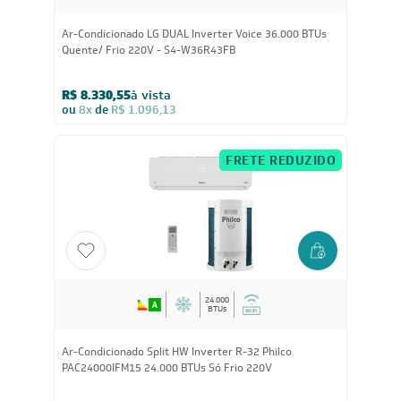
36.000
BTUs
Ar-Condicionado LG DUAL Inverter Voice 36.000 BTUs
Quente/ Frio 220V - S4-W36R43FB
R$ 8.330,55
à vista
ou
8x
de
R$ 1.096,13
FRETE REDUZIDO
24.000