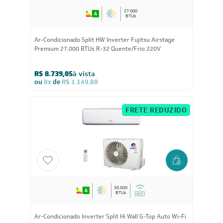
27.000
BTUs
Ar-Condicionado Split HW Inverter Fujitsu Airstage
Premium 27.000 BTUs R-32 Quente/Frio 220V
R$ 8.739,05
à vista
ou
8x
de
R$ 1.149,88
FRETE REDUZIDO