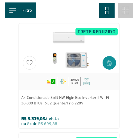
temperatura estável e reduzindo picos de energia.
Mostrar mais
Home
/
Ar-condicionado
/
Ar-Condicionado Inverter
Filtro
FRETE REDUZIDO
30.000
BTUs
Ar-Condicionado Split HW Elgin Eco Inverter II Wi-Fi
30.000 BTUs R-32 Quente/Frio 220V