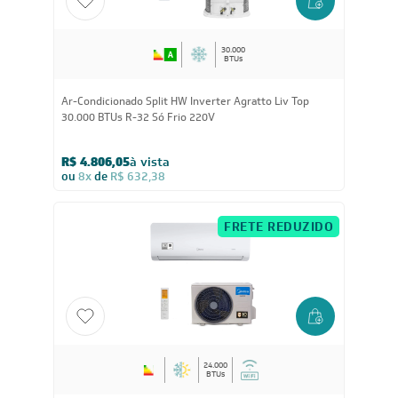
FRETE REDUZIDO
30.000
BTUs
Ar-Condicionado Split HW Inverter Agratto Liv Top
30.000 BTUs R-32 Só Frio 220V
R$ 4.806,05
à vista
ou
8x
de
R$ 632,38
FRETE REDUZIDO