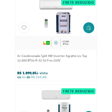
R$ 5.319,05
à vista
ou
8x
de
R$ 699,88
FRETE REDUZIDO
12.000
BTUs
Ar-Condicionado Split HW Inverter Agratto Liv Top
12.000 BTUs R-32 Só Frio 220V
R$ 1.899,05
à vista
ou
8x
de
R$ 249,88