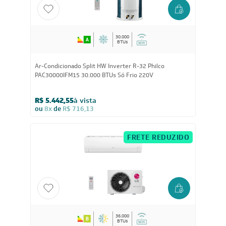
FRETE REDUZIDO
30.000
BTUs
Ar-Condicionado Split HW Inverter R-32 Philco
PAC30000IFM15 30.000 BTUs Só Frio 220V
R$ 5.442,55
à vista
ou
8x
de
R$ 716,13
FRETE REDUZIDO