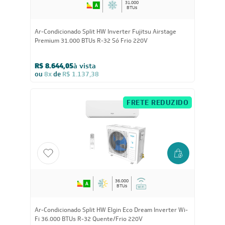
31.000
BTUs
Ar-Condicionado Split HW Inverter Fujitsu Airstage
Premium 31.000 BTUs R-32 Só Frio 220V
R$ 8.644,05
à vista
ou
8x
de
R$ 1.137,38
FRETE REDUZIDO