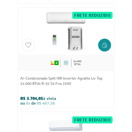
Ar-Condicionado Split HW Inverter Fujitsu Airstage
Premium 24.000 BTUs R-32 Quente/Frio 220V
R$ 6.240,55
à vista
ou
8x
de
R$ 821,13
FRETE REDUZIDO
24.000
BTUs
Ar-Condicionado Split HW Inverter Agratto Liv Top
24.000 BTUs R-32 Só Frio 220V
R$ 3.704,05
à vista