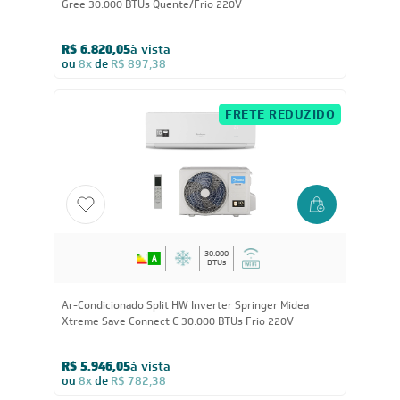
30.000
BTUs
Ar-Condicionado Inverter Split Hi Wall G-Top Auto Wi-Fi
Gree 30.000 BTUs Quente/Frio 220V
R$ 6.820,05
à vista
ou
8x
de
R$ 897,38
FRETE REDUZIDO
30.000
BTUs
Ar-Condicionado Split HW Inverter Springer Midea