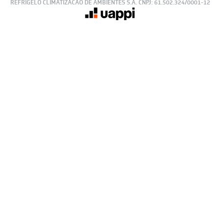
© 2023 https://www.leveros.com.br Todos os diretitos reservados
REFRIGELO CLIMATIZACAO DE AMBIENTES S.A. CNPJ: 61.502.324/0001-12