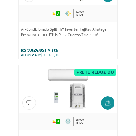
31.000
BTUs
Ar-Condicionado Split HW Inverter Fujitsu Airstage
Premium 31.000 BTUs R-32 Quente/Frio 220V
R$ 9.024,05
à vista
ou
8x
de
R$ 1.187,38
FRETE REDUZIDO