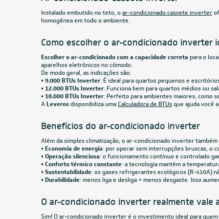
Inverter Wi-Fi 24.000 BTUs R-32
Inverte
Quente/Frio 220V
220V
R$ 4.654,05
à vista
R$ 4.6
ou
8x
de
R$ 612,38
ou
8x
CUPOM: PAI100
24.000 BTUs