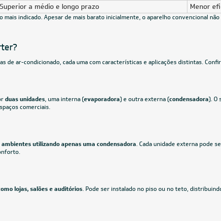
W36R43FB
99,05
à vista
R$ 8.330,55
à vista
de
R$ 249,88
ou
8x
de
R$ 1.096,13
CUPOM: 
30.000 BTUs
30.000 BT
icionado Split HW Elgin Eco Dream
Ar-Condicionado Split HW Inverter 