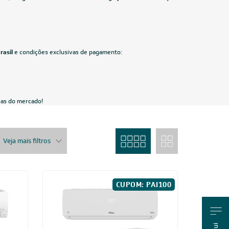
Agratto
Ar-Condicionado Split HW Inverter Fujitsu
0V
Airstage Premium 24.000 BTUs R-32 Só Frio
220V
R$ 5.585,05
à vista
ou
8x
de
R$ 734,88
PAI100
CUPOM: PAI100
Us
24.000 BTUs