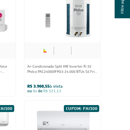
Filtre aqui
ujitsu
Ar-Condicionado Split HW Inverter Agratto
2
Liv Top 24.000 BTUs R-32 Só Frio 220V
R$ 3.704,05
à vista
ou
8x
de
R$ 487,38
PAI100
30.000 BTUs