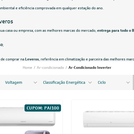
icionado Split HW Inverter Springer
Ar-Condicionado Split HW Inverter 
irVolution Connect 22.000 BTUs R-
Liv Top 9.000 BTUs R-32 Só Frio 22
rio 220V
94,05
à vista
R$ 1.737,55
à vista
de
R$ 512,38
ou
8x
de
R$ 228,63
CUPOM: PAI100
CUPOM: 
18.000 BTUs
24.000 BT