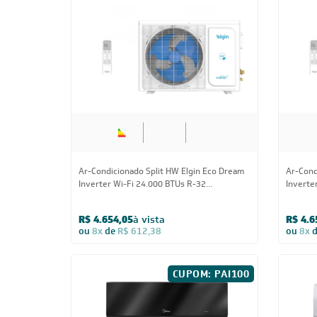
Ar-Condicionado Split HW Inverter Fujitsu
Ar-Cond
Airstage Premium 27.000 BTUs R-32 Só Frio
Airstag
220V
Quente/
R$ 8.169,05
à vista
R$ 8.7
ou
8x
de
R$ 1.074,88
ou
8x
CUPOM: PAI100
30.000 BTUs