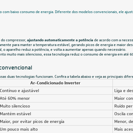
Voltagem
Classificação Energética
Ciclo
CUPOM: PAI100
12.000 BTUs
36.000 BTUs
icionado Split HW Inverter Agratto
Ar-Condicionado LG DUAL Inverter 
 12.000 BTUs R-32 Só Frio 220V
36.000 BTUs Quente/ Frio 220V - S