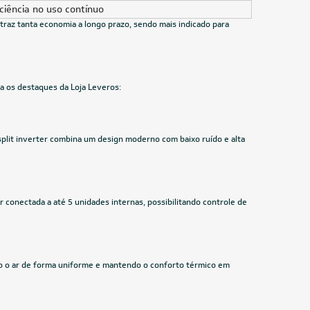
220V
R$ 3.960,55
à vista
ou
8x
de
R$ 521,13
PAI100
CUPOM: PAI100
Us
24.000 BTUs
Agratto
Ar-Condicionado Split HW Inverter Springer