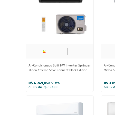
Ar-Condicionado Split HW Inverter Springer
Ar-Condi
Midea Xtreme Save Connect C 30.000 BTUs
Top Aut
Quente/Frio 220V
220V
R$ 6.582,55
à vista
R$ 6.2
ou
8x
de
R$ 866,13
ou
8x
CADASTRE-SE E RECE
OFERTAS COM PREÇOS
EXCLUSIVOS
Seja sempre o primeiro a receber nossas
cadastre-se, é grátis!
Em caso de dúvidas consulte nossa polít
devolução e cancelamento.