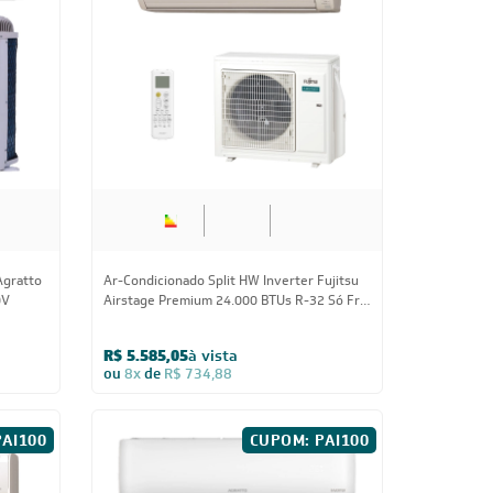
ujitsu
Ar-Condicionado Split HW Inverter R-32
 Só Frio
Philco PAC30000IFM15 30.000 BTUs Só Frio
220V
R$ 5.442,55
à vista
ou
8x
de
R$ 716,13
Inscreva-se
 e Condições e com a Política de Privacidade
idade