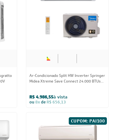
ll G-
Ar-Condicionado Split HW Inverter Springer
Midea Xtreme Save Connect C 30.000 BTUs
Frio 220V
R$ 5.946,05
à vista
ou
8x
de
R$ 782,38
PAI100
CUPOM: PAI100
Us
30.000 BTUs