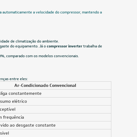
Veja mais filtros
CUPOM: PAI100
24.000 BTUs
Voice
Ar-Condicionado Split HW Inverter R-32
4-
Philco PAC24000IFM15 24.000 BTUs Só Frio