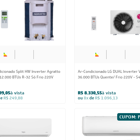
icionado Split HW Inverter Agratto
Ar-Condicionado Split HW Inverter F
 18.000 BTUs R-32 Só Frio 220V
Airstage Premium 24.000 BTUs R-3
Quente/Frio 220V
34,05
à vista
R$ 6.240,55
à vista
de
R$ 412,38
ou
8x
de
R$ 821,13
CUPOM: PAI100
CUPOM: 
27.000 BTUs
30.000 BTUs