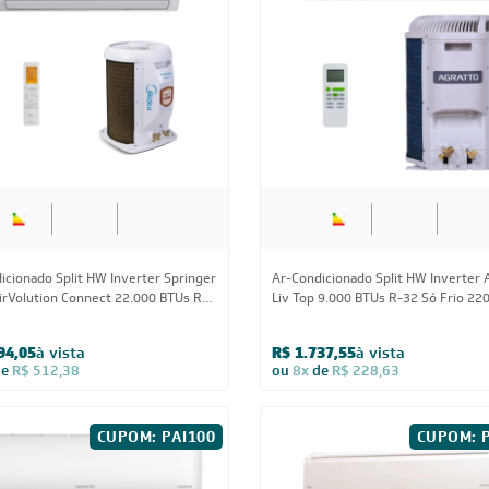
cionado Inverter Split Hi Wall G-
Ar-Condicionado Split HW Inverter F
o Wi-Fi Gree 30.000 BTUs Só Frio
Airstage Premium 31.000 BTUs R-32
220V
69,05
à vista
R$ 8.644,05
à vista
de
R$ 824,88
ou
8x
de
R$ 1.137,38
BA
Estou de acordo com os Termos
 novidades,
Visualizar a política de privac
ica de troca,