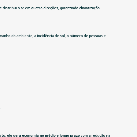
20V
Midea Xtreme Save Connect 24.000 BTUs
R-32 Quente/Frio 220V
R$ 4.986,55
à vista
ou
8x
de
R$ 656,13
CUPOM: PAI100
Us
24.000 BTUs