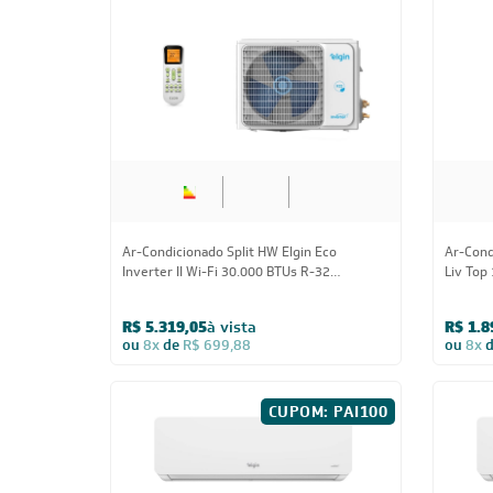
Ar-Condicionado Split HW Inverter Fujitsu
Ar-Cond
Airstage Premium 31.000 BTUs R-32
Liv Top
Quente/Frio 220V
R$ 9.024,05
à vista
R$ 3.1
ou
8x
de
R$ 1.187,38
ou
8x
27.000 BTUs