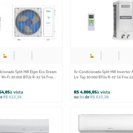
icionado Split HW Inverter Fujitsu
Ar-Condicionado Inverter Split Hi Wa
e Premium 27.000 BTUs R-32
Top Auto Wi-Fi Gree 30.000 BTUs
Frio 220V
Quente/Frio 220V
39,05
à vista
R$ 6.820,05
à vista
de
R$ 1.149,88
ou
8x
de
R$ 897,38
CUPOM: 
30.000 BTUs
31.000 BT