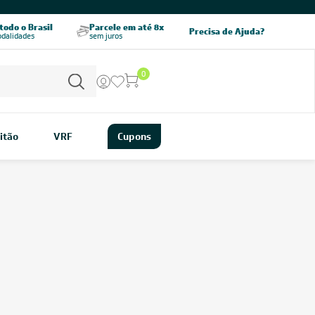
CHAME AGORA
odo o Brasil
Parcele em até 8x
5% OFF no PIX
Precisa de Ajuda?
odalidades
sem juros
pagamento à vista
0
itão
VRF
Cupons
 uma tecnologia que garante conforto com baixo consumo de
los convencionais, ele ajusta automaticamente a velocidade do
eratura estável e reduzindo picos de energia.