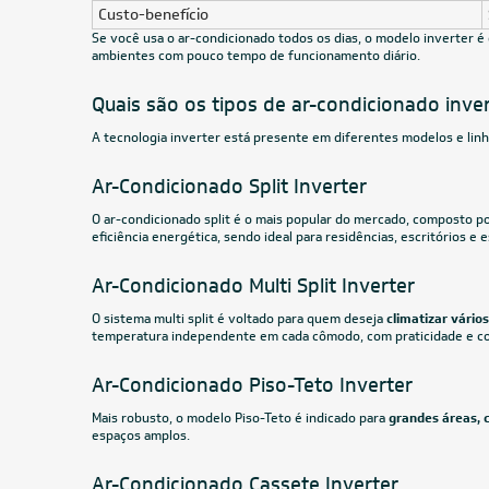
Quente/Frio 220V
R$ 5.319,05
à vista
R$ 1.8
ou
8x
de
R$ 699,88
ou
8x
CUPOM: PAI100
24.000 BTUs
Ar-Condicionado Split HW Elgin Eco Dream
Ar-Cond