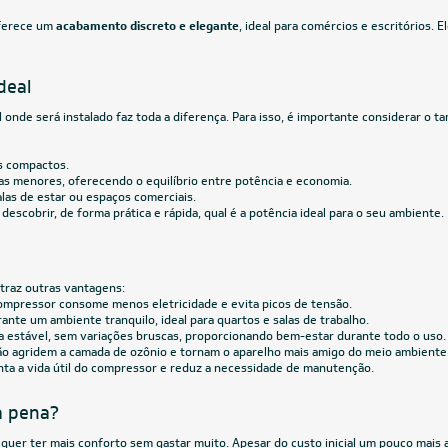
r Wi-Fi 30.000 BTUs R-32 Só Frio
Liv Top 30.000 BTUs R-32 Só Frio 2
54,05
à vista
R$ 4.806,05
à vista
de
R$ 612,38
ou
8x
de
R$ 632,38
22.000 BTUs
9.000 BT