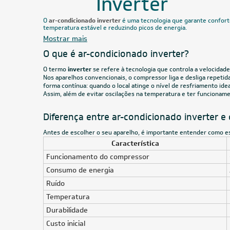
Filtro
BTUs
Marca
CUPOM: PAI100
30.000 BTUs
Ar-Condicionado Split HW Elgin Eco
Ar-Cond
Inverter II Wi-Fi 30.000 BTUs R-32
Liv Top