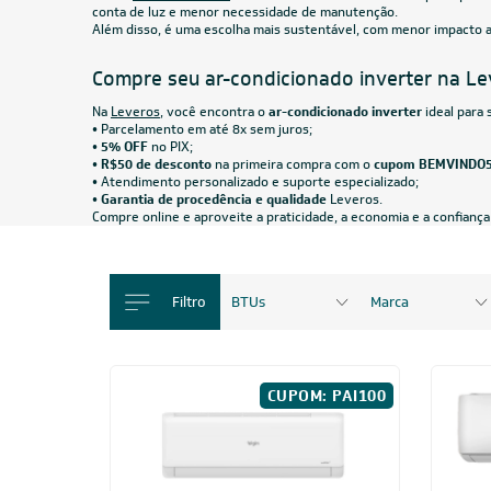
Ar-Condicionado Split HW Inverter Springer
Ar-Cond
Midea Xtreme Save Connect Black Edition
Midea A
24.000 BTUs R-32 Quente/Frio 220V
32 Só F
R$ 4.749,05
à vista
R$ 3.8
ou
8x
de
R$ 624,88
ou
8x
31.000 BTUs