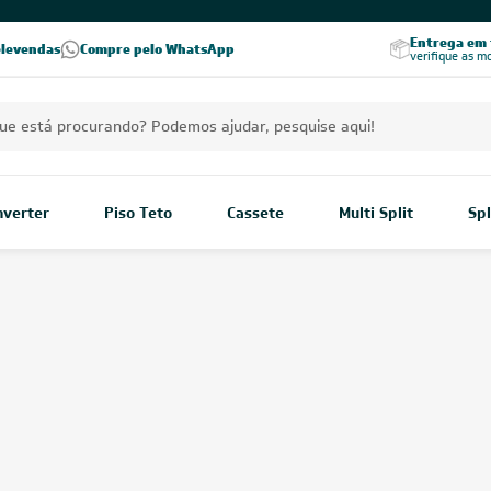
PREÇOS EXCLUSIVOS PARA VOCÊ!
Excelência no RA
Entrega em t
elevendas
Compre pelo WhatsApp
Seja parceiro Leveros
Excelência no Reclame Aqui
verifique as m
Inverter
Piso Teto
Cassete
Multi Split
Spl
-Condicionado
O
ar-condicionado inverter
é
energia. Diferente dos mode
compressor, mantendo a temp
Inverter
Mostrar mais
Home
/
Ar-condicionado
/
Ar-Condicionado Inverter