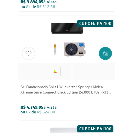
R$ 3.894,05
à vista
ou
8x
de
R$ 512,38
CUPOM: PAI100
Ar-Condicionado Split HW Inverter Springer Midea
Xtreme Save Connect Black Edition 24.000 BTUs R-32
Quente/Frio 220V
R$ 4.749,05
à vista
ou
8x
de
R$ 624,88
CUPOM: PAI100