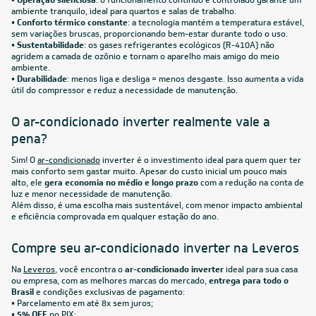
•
Operação silenciosa
: o funcionamento contínuo e controlado garante um
ambiente tranquilo, ideal para quartos e salas de trabalho.
•
Conforto térmico constante
: a tecnologia mantém a temperatura estável,
sem variações bruscas, proporcionando bem-estar durante todo o uso.
•
Sustentabilidade
: os gases refrigerantes ecológicos (R-410A) não
agridem a camada de ozônio e tornam o aparelho mais amigo do meio
ambiente.
•
Durabilidade
: menos liga e desliga = menos desgaste. Isso aumenta a vida
útil do compressor e reduz a necessidade de manutenção.
O ar-condicionado inverter realmente vale a
pena?
Sim! O
ar-condicionado
inverter é o investimento ideal para quem quer ter
mais conforto sem gastar muito. Apesar do custo inicial um pouco mais
alto, ele
gera economia no médio e longo prazo
com a redução na conta de
luz e menor necessidade de manutenção.
Além disso, é uma escolha mais sustentável, com menor impacto ambiental
e eficiência comprovada em qualquer estação do ano.
Compre seu ar-condicionado inverter na Leveros
Na
Leveros
, você encontra o
ar-condicionado inverter
ideal para sua casa
ou empresa, com as melhores marcas do mercado,
entrega para todo o
Brasil
e condições exclusivas de pagamento:
•
Parcelamento em até 8x sem juros;
•
5% OFF
no PIX;