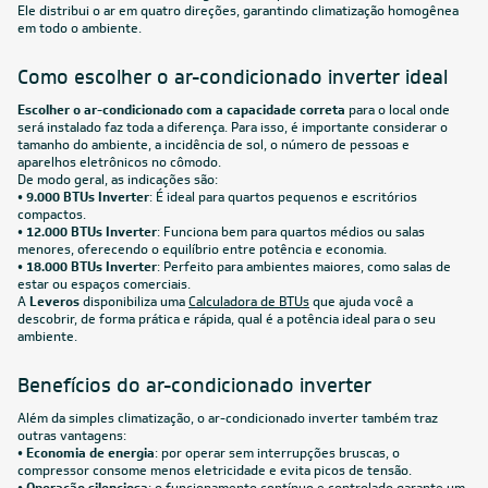
Ele distribui o ar em quatro direções, garantindo climatização homogênea
em todo o ambiente.
Como escolher o ar-condicionado inverter ideal
Escolher o ar-condicionado com a capacidade correta
para o local onde
será instalado faz toda a diferença. Para isso, é importante considerar o
tamanho do ambiente, a incidência de sol, o número de pessoas e
aparelhos eletrônicos no cômodo.
De modo geral, as indicações são:
•
9.000 BTUs Inverter
: É ideal para quartos pequenos e escritórios
compactos.
•
12.000 BTUs Inverter
: Funciona bem para quartos médios ou salas
menores, oferecendo o equilíbrio entre potência e economia.
•
18.000 BTUs Inverter
: Perfeito para ambientes maiores, como salas de
estar ou espaços comerciais.
A
Leveros
disponibiliza uma
Calculadora de BTUs
que ajuda você a
descobrir, de forma prática e rápida, qual é a potência ideal para o seu
ambiente.
Benefícios do ar-condicionado inverter
Além da simples climatização, o ar-condicionado inverter também traz
outras vantagens:
•
Economia de energia
: por operar sem interrupções bruscas, o
compressor consome menos eletricidade e evita picos de tensão.