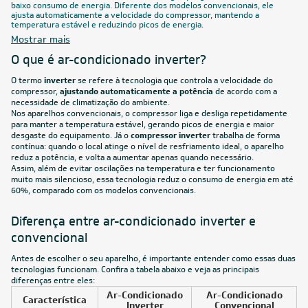
baixo consumo de energia. Diferente dos modelos convencionais, ele
ajusta automaticamente a velocidade do compressor, mantendo a
temperatura estável e reduzindo picos de energia.
Mostrar mais
O que é ar-condicionado inverter?
O termo
inverter
se refere à tecnologia que controla a velocidade do
compressor,
ajustando automaticamente a potência
de acordo com a
necessidade de climatização do ambiente.
Nos aparelhos convencionais, o compressor liga e desliga repetidamente
para manter a temperatura estável, gerando picos de energia e maior
desgaste do equipamento. Já o
compressor inverter
trabalha de forma
contínua: quando o local atinge o nível de resfriamento ideal, o aparelho
reduz a potência, e volta a aumentar apenas quando necessário.
Assim, além de evitar oscilações na temperatura e ter funcionamento
muito mais silencioso, essa tecnologia reduz o consumo de energia em até
60%, comparado com os modelos convencionais.
Diferença entre ar-condicionado inverter e
convencional
Antes de escolher o seu aparelho, é importante entender como essas duas
tecnologias funcionam. Confira a tabela abaixo e veja as principais
diferenças entre eles:
Ar-Condicionado
Ar-Condicionado
Característica
Inverter
Convencional