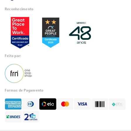
Reconhecimento
Feito por:
Formas de Pagamento
Informações
sobre seu
pedido?
Fale com a LIA
Compre pelo
WhatsApp