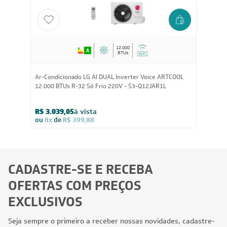
CUPOM: PAI100
12.000
BTUs
Ar-Condicionado LG AI DUAL Inverter Voice ARTCOOL
12.000 BTUs R-32 Só Frio 220V - S3-Q12JAR1L
R$ 3.039,05
à vista
ou
8x
de
R$ 399,88
CADASTRE-SE E RECEBA