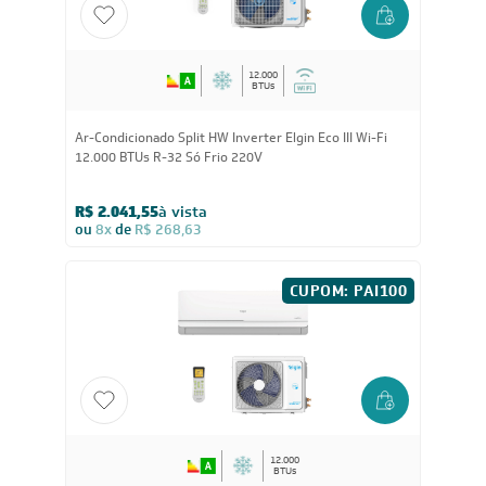
12.000
BTUs
Ar-Condicionado Split HW Inverter Elgin Eco III Wi-Fi
12.000 BTUs R-32 Só Frio 220V
R$ 2.041,55
à vista
ou
8x
de
R$ 268,63
CUPOM: PAI100