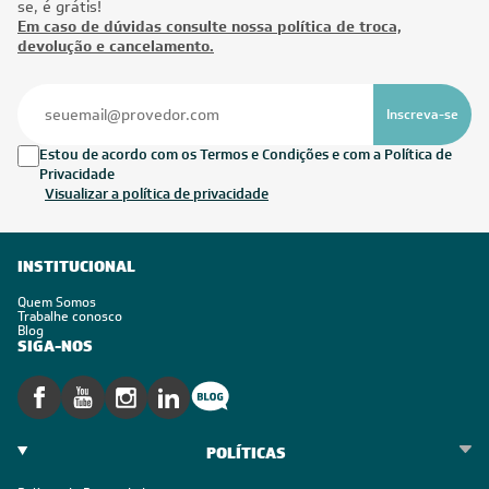
OFERTAS COM PREÇOS
EXCLUSIVOS
Seja sempre o primeiro a receber nossas novidades, cadastre-
se, é grátis!
Em caso de dúvidas consulte nossa política de troca,
devolução e cancelamento.
Inscreva-se
Estou de acordo com os Termos e Condições e com a Política de
Privacidade
Visualizar a política de privacidade
INSTITUCIONAL
Quem Somos
Trabalhe conosco
Blog
SIGA-NOS