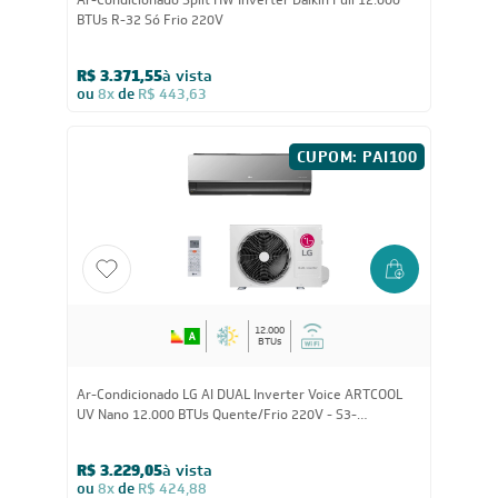
12.000
BTUs
Ar-Condicionado Split HW Inverter Daikin Full 12.000
BTUs R-32 Só Frio 220V
R$ 3.371,55
à vista
ou
8x
de
R$ 443,63
CUPOM: PAI100
12.000
BTUs