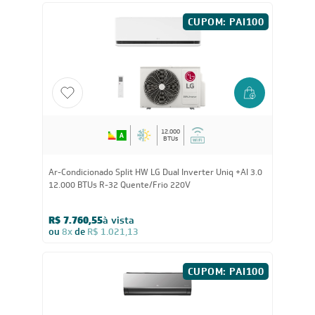
Essencial 12.000 BTUs R-32 Quente/Frio 220V
R$ 2.345,55
à vista
ou
8x
de
R$ 308,63
CUPOM: PAI100
12.000
BTUs
Ar-Condicionado Split HW LG Dual Inverter Uniq +AI 3.0
12.000 BTUs R-32 Quente/Frio 220V
R$ 7.760,55
à vista
ou
8x
de
R$ 1.021,13