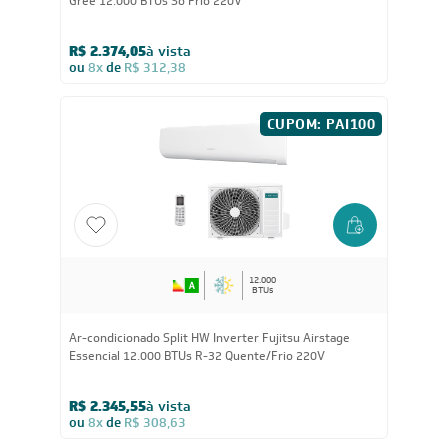
12.000
BTUs
Ar Condicionado Split HW G-Top Auto Inverter Wi-Fi
Gree 12.000 BTUs Só Frio 220V
R$ 2.374,05
à vista
ou
8x
de
R$ 312,38
CUPOM: PAI100
12.000
BTUs
Ar-condicionado Split HW Inverter Fujitsu Airstage