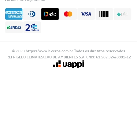
Formas de Pagamento
© 2023 https://www.leveros.com.br Todos os diretitos reservados
REFRIGELO CLIMATIZACAO DE AMBIENTES S.A. CNPJ: 61.502.324/0001-12