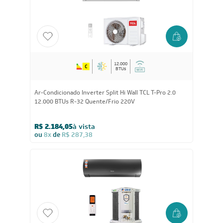
R$ 3.742,05
à vista
ou
8x
de
R$ 492,38
CUPOM: TCL100
12.000
BTUs
Ar-Condicionado Inverter Split Hi Wall TCL T-Pro 2.0
12.000 BTUs R-32 Quente/Frio 220V
R$ 2.184,05
à vista
ou
8x
de
R$ 287,38