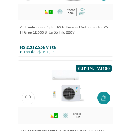
12.000
BTUs
Ar Condicionado Split HW G-Diamond Auto Inverter Wi-
Fi Gree 12.000 BTUs Só Frio 220V
R$ 2.972,55
à vista
ou
8x
de
R$ 391,13
CUPOM: PAI100