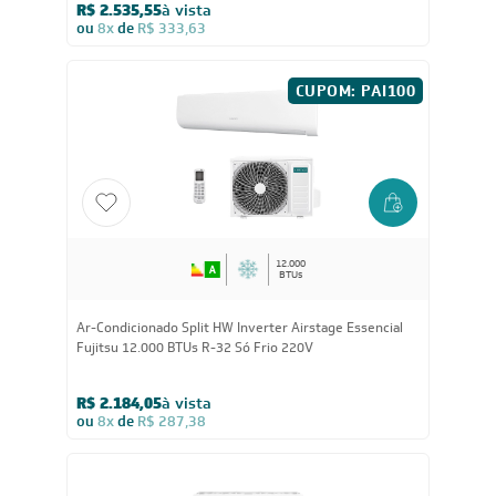
Ar-Condicionado Split HW LG Dual Inverter +AI Voice
12.000 BTUs R-32 Quente/Frio 220V
R$ 2.535,55
à vista
ou
8x
de
R$ 333,63
CUPOM: PAI100
12.000
BTUs
Ar-Condicionado Split HW Inverter Airstage Essencial
Fujitsu 12.000 BTUs R-32 Só Frio 220V