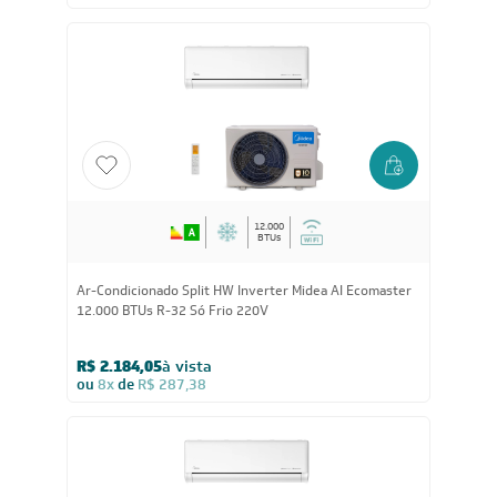
Ar-Condicionado LG AI DUAL Inverter Voice ARTCOOL
UV Nano 12.000 BTUs Quente/Frio 220V - S3-
W12JAR7A
R$ 3.229,05
à vista
ou
8x
de
R$ 424,88
12.000
BTUs
Ar-Condicionado Split HW Inverter Midea AI Ecomaster
12.000 BTUs R-32 Só Frio 220V
R$ 2.184,05
à vista