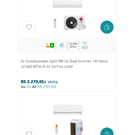
R$ 2.184,05
à vista
ou
8x
de
R$ 287,38
12.000
BTUs
Ar-Condicionado Split HW LG Dual Inverter +AI Voice
12.000 BTUs R-32 Só Frio 220V
R$ 2.279,05
à vista
ou
8x
de
R$ 299,88