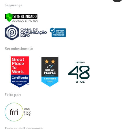
Seg a Sex das 8h até as 18h
Sáb das 8h as 12h
*exceto feriados
Segurança
Reconhecimento
Feito por: