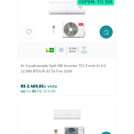
R$ 3.001,05
à vista
ou
8x
de
R$ 394,88
CUPOM: TCL100
12.000
BTUs
Ar-Condicionado Split HW Inverter TCL Fresh-In 3.0
12.000 BTUs R-32 Só Frio 220V
R$ 2.469,05
à vista
ou
8x
de
R$ 324,88