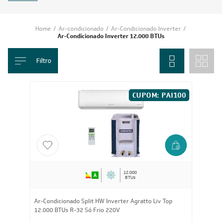
tecnologia inteligente com baixo consumo, garantindo temperatura estável
e filtragem de ar eficiente durante todo o uso.
Na
Leveros
, você encontra as
principais marcas do mercado
, com garantia
de procedência, entrega em todo o Brasil e suporte especializado para
escolha e instalação adequadas.
Leia mais
Home
/
Ar-condicionado
/
Ar-Condicionado Inverter
/
Ar-Condicionado Inverter 12.000 BTUs
Filtro
CUPOM: PAI100