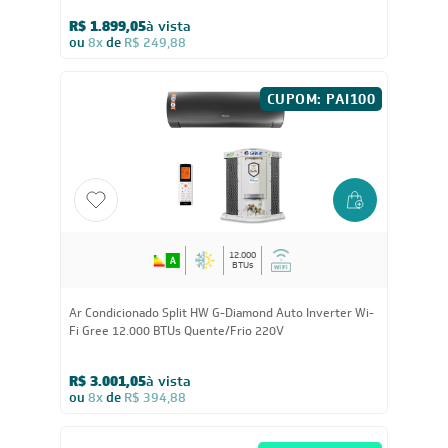
12.000
BTUs
Ar-Condicionado Split HW Inverter Agratto Liv Top
12.000 BTUs R-32 Só Frio 220V
R$ 1.899,05
à vista
ou
8x
de
R$ 249,88
CUPOM: PAI100
12.000
BTUs
Ar Condicionado Split HW G-Diamond Auto Inverter Wi-
Fi Gree 12.000 BTUs Quente/Frio 220V