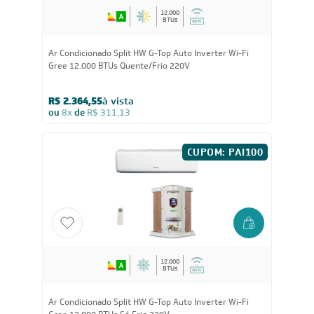
12.000
BTUs
Ar Condicionado Split HW G-Top Auto Inverter Wi-Fi
Gree 12.000 BTUs Quente/Frio 220V
R$ 2.364,55
à vista
ou
8x
de
R$ 311,13
CUPOM: PAI100