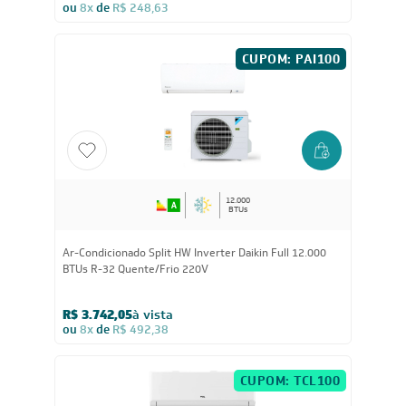
Ar-Condicionado Split HW Inverter Midea AirVolution
Lite 12.000 BTUs R-32 Só Frio 220V
R$ 1.889,55
à vista
ou
8x
de
R$ 248,63
CUPOM: PAI100
12.000
BTUs
Ar-Condicionado Split HW Inverter Daikin Full 12.000
BTUs R-32 Quente/Frio 220V