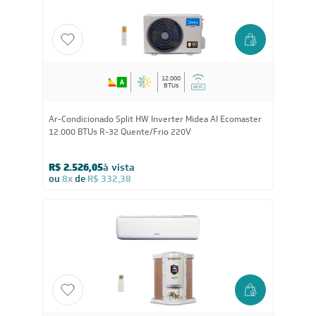
ou
8x
de
R$ 287,38
12.000
BTUs
Ar-Condicionado Split HW Inverter Midea AI Ecomaster
12.000 BTUs R-32 Quente/Frio 220V
R$ 2.526,05
à vista
ou
8x
de
R$ 332,38