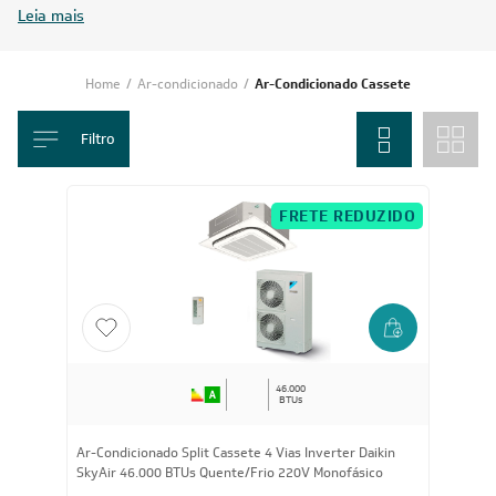
ele se integra facilmente ao ambiente, sem interferir na estética do
espaço.
Esse modelo é muito usado em ambientes comerciais, como lojas,
escritórios, restaurantes e clínicas, mas também pode ser aplicado em
residências com pé-direito alto ou áreas amplas. Na
Leveros
, você
encontra diferentes modelos de ar-condicionado cassete para escolher a
opção mais adequada ao seu projeto.
Leia mais
Home
/
Ar-condicionado
/
Ar-Condicionado Cassete
Filtro
FRETE REDUZIDO