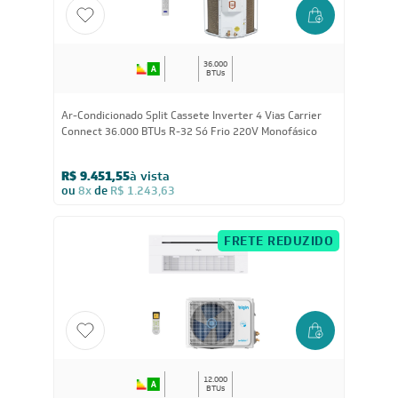
CUPOM: POTENCIA300
FRETE REDUZIDO
36.000
BTUs
Ar-Condicionado Split Cassete Inverter 4 Vias Carrier
Connect 36.000 BTUs R-32 Só Frio 220V Monofásico
R$ 9.451,55
à vista
ou
8x
de
R$ 1.243,63
FRETE REDUZIDO