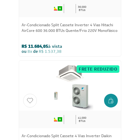
36.000
BTUs
Ar-Condicionado Split Cassete Inverter 4 Vias Hitachi
AirCore 600 36.000 BTUs Quente/Frio 220V Monofásico
R$ 11.684,05
à vista
ou
8x
de
R$ 1.537,38
FRETE REDUZIDO