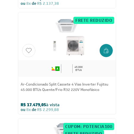
Ar-condicionado Split Cassete 4 Vias Inverter Fujitsu
Airstage 36.000 BTUs R-32 Quente/Frio 380V Trifásico
R$ 16.244,05
à vista
ou
8x
de
R$ 2.137,38
FRETE REDUZIDO
45.000
BTUs
Ar-Condicionado Split Cassete 4 Vias Inverter Fujitsu
45.000 BTUs Quente/Frio R32 220V Monofásico