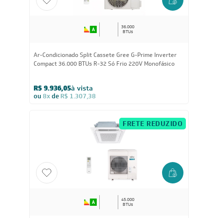
FRETE REDUZIDO
36.000
BTUs
Ar-Condicionado Split Cassete Gree G-Prime Inverter
Compact 36.000 BTUs R-32 Só Frio 220V Monofásico
R$ 9.936,05
à vista
ou
8x
de
R$ 1.307,38
FRETE REDUZIDO