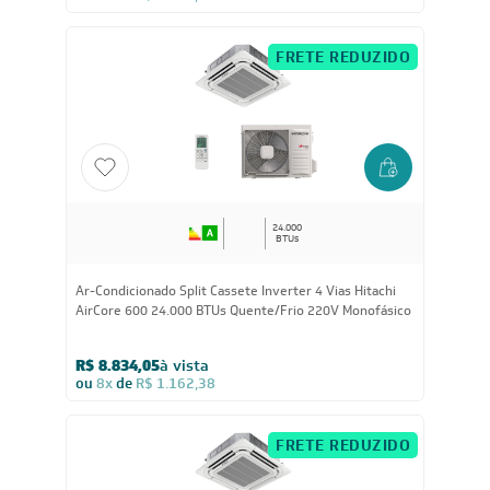
Ar-Condicionado Split Cassete 4 Vias Inverter Eco R-32
Philco 55.000 BTUs Frio 220V Bifásico
R$ 10.449,05
à vista
ou
8x
de
R$ 1.374,88
FRETE REDUZIDO
24.000
BTUs
Ar-Condicionado Split Cassete Inverter 4 Vias Hitachi
AirCore 600 24.000 BTUs Quente/Frio 220V Monofásico
R$ 8.834,05
à vista