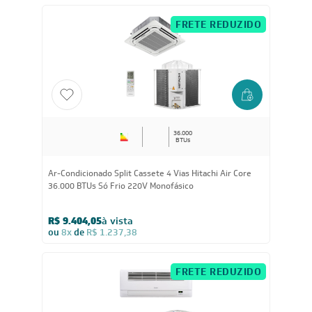
SkyAir 31.000 BTUs Quente/Frio 220V Monofásico
R$ 14.724,05
à vista
ou
8x
de
R$ 1.937,38
FRETE REDUZIDO
36.000
BTUs
Ar-Condicionado Split Cassete 4 Vias Hitachi Air Core
36.000 BTUs Só Frio 220V Monofásico
R$ 9.404,05
à vista
ou
8x
de
R$ 1.237,38