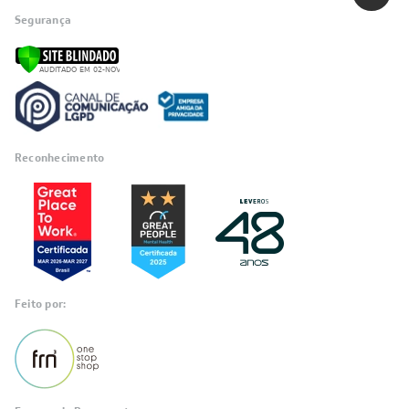
POLÍTICAS
Política de Privacidade
Políticas de Entrega
Política de Cupom
Política de Troca e Devolução
Política de Garantia
Política de Outlet
Código de Conduta
ÁREA DO CLIENTE
ÁREA DO CLIENTE PARCEIRO
CONTATO SUPORTE
CONTATO VENDAS
Comprar via WhatsAPP
Comprar por Telefone
0800 889 4888
vendas@leveros.com.br
Seg a Sex das 8h até as 18h