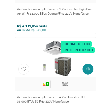
12.000
BTUs
Ar-Condicionado Split Cassete 1 Via Inverter Elgin One
Air Wi-Fi 12.000 BTUs Quente/Frio 220V Monofásico
R$ 4.179,05
à vista
ou
8x
de
R$ 549,88
CUPOM: TCL100
FRETE REDUZIDO
36.000