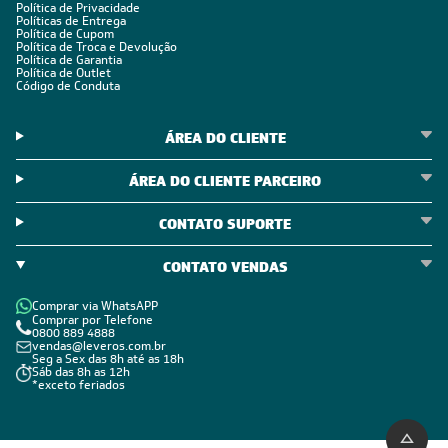
OFERTAS COM PREÇOS
EXCLUSIVOS
Seja sempre o primeiro a receber nossas novidades, cadastre-
se, é grátis!
Em caso de dúvidas consulte nossa política de troca,
devolução e cancelamento.
Inscreva-se
Estou de acordo com os Termos e Condições e com a Política de
Privacidade
Visualizar a política de privacidade
INSTITUCIONAL
Quem Somos
Trabalhe conosco
Blog
SIGA-NOS