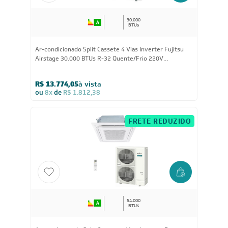
30.000
BTUs
Ar-condicionado Split Cassete 4 Vias Inverter Fujitsu
Airstage 30.000 BTUs R-32 Quente/Frio 220V
Monofásico
R$ 13.774,05
à vista
ou
8x
de
R$ 1.812,38
FRETE REDUZIDO