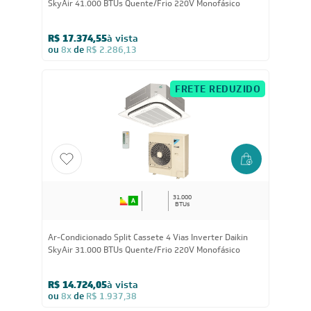
41.000
BTUs
Ar-Condicionado Split Cassete 4 Vias Inverter Daikin
SkyAir 41.000 BTUs Quente/Frio 220V Monofásico
R$ 17.374,55
à vista
ou
8x
de
R$ 2.286,13
FRETE REDUZIDO
31.000
BTUs
Ar-Condicionado Split Cassete 4 Vias Inverter Daikin