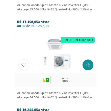
45.000
BTUs
Ar-condicionado Split Cassete 4 Vias Inverter Fujitsu
Airstage 45.000 BTUs R-32 Quente/Frio 380V Trifásico
R$ 17.156,05
à vista
ou
8x
de
R$ 2.257,38
FRETE REDUZIDO
36.000
BTUs