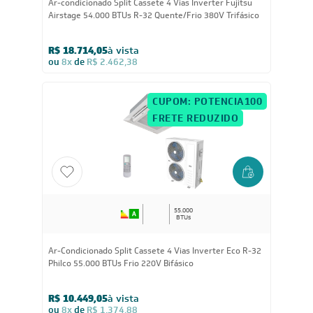
54.000
BTUs
Ar-condicionado Split Cassete 4 Vias Inverter Fujitsu
Airstage 54.000 BTUs R-32 Quente/Frio 380V Trifásico
R$ 18.714,05
à vista
ou
8x
de
R$ 2.462,38
CUPOM: POTENCIA100
FRETE REDUZIDO
55.000
BTUs