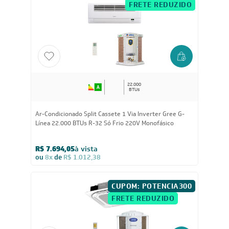
R$ 7.314,05
à vista
ou
8x
de
R$ 962,38
FRETE REDUZIDO
22.000
BTUs
Ar-Condicionado Split Cassete 1 Via Inverter Gree G-
Línea 22.000 BTUs R-32 Só Frio 220V Monofásico
R$ 7.694,05
à vista
ou
8x
de
R$ 1.012,38