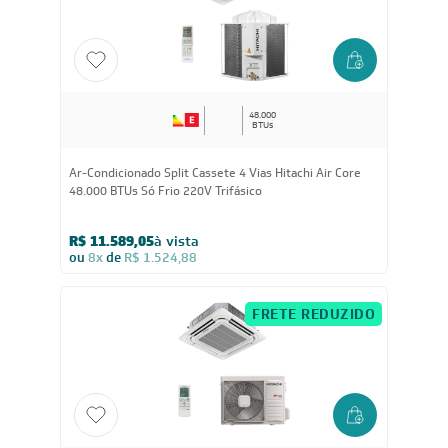
ou
8x
de
R$ 1.162,38
FRETE REDUZIDO
48.000
BTUs
Ar-Condicionado Split Cassete 4 Vias Hitachi Air Core
48.000 BTUs Só Frio 220V Trifásico
R$ 11.589,05
à vista
ou
8x
de
R$ 1.524,88
FRETE REDUZIDO