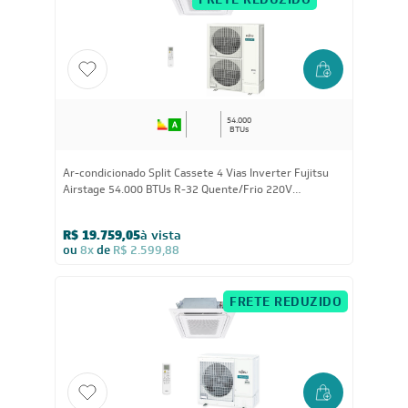
R$ 17.479,05
à vista
ou
8x
de
R$ 2.299,88
CUPOM: POTENCIA100
FRETE REDUZIDO
54.000
BTUs
Ar-condicionado Split Cassete 4 Vias Inverter Fujitsu
Airstage 54.000 BTUs R-32 Quente/Frio 220V
Monofásico
R$ 19.759,05
à vista
ou
8x
de
R$ 2.599,88
FRETE REDUZIDO