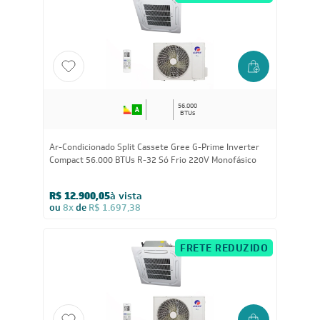
R$ 15.769,05
à vista
ou
8x
de
R$ 2.074,88
FRETE REDUZIDO
56.000
BTUs
Ar-Condicionado Split Cassete Gree G-Prime Inverter
Compact 56.000 BTUs R-32 Só Frio 220V Monofásico
R$ 12.900,05
à vista
ou
8x
de
R$ 1.697,38