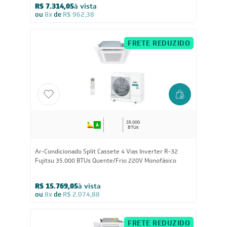
BTUs
Ar-Condicionado Split Cassete 4 Vias Inverter TCL
36.000 BTUs Só Frio 220V Monofásico
R$ 7.314,05
à vista
ou
8x
de
R$ 962,38
FRETE REDUZIDO
35.000
BTUs
Ar-Condicionado Split Cassete 4 Vias Inverter R-32
Fujitsu 35.000 BTUs Quente/Frio 220V Monofásico