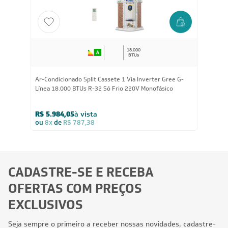
FRETE REDUZIDO
18.000
BTUs
Ar-Condicionado Split Cassete 1 Via Inverter Gree G-
Línea 18.000 BTUs R-32 Só Frio 220V Monofásico
R$ 5.984,05
à vista
ou
8x
de
R$ 787,38
Perguntas frequentes