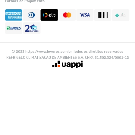
Sáb das 8h as 12h
*exceto feriados
Segurança
Reconhecimento
Feito por: