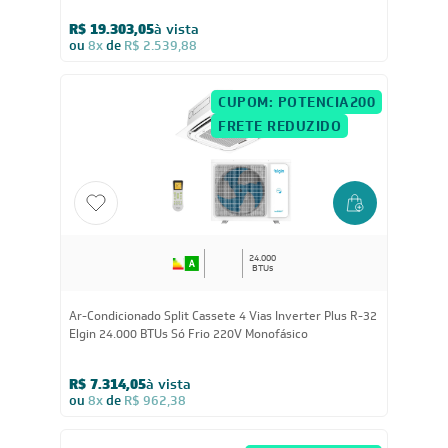
46.000
BTUs
Ar-Condicionado Split Cassete 4 Vias Inverter Daikin
SkyAir 46.000 BTUs Quente/Frio 220V Monofásico
R$ 19.303,05
à vista
ou
8x
de
R$ 2.539,88
CUPOM: POTENCIA200
FRETE REDUZIDO
24.000
BTUs
Ar-Condicionado Split Cassete 4 Vias Inverter Plus R-32
Elgin 24.000 BTUs Só Frio 220V Monofásico