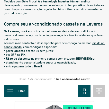
Modelos com
Selo Procel A
e
tecnologia inverter
têm um melhor
desempenho, com menor consumo ao longo do tempo. Além disso, fatores
como limpeza e manutenção regular também influenciam diretamente no
gasto de energia.
Compre seu ar-condicionado cassete na Leveros
Na
Leveros
, você encontra os melhores modelos de ar-condicionado
cassete do mercado, com tecnologia avançada e funcionalidades que fazem
a diferença.
Garanta mais conforto e desempenho para seu espaço na melhor
loja de ar-
condicionado
, com condições especiais:
•
parcelamento
em até 8x sem juros;
• 5% OFF no PIX;
•
R$50 de desconto
na primeira compra com o cupom
BEMVINDO50
;
• atendimento personalizado e suporte especializado;
•
entrega para todo o Brasil.
Home
/
Ar-condicionado
/
Ar-Condicionado Cassete
Filtro
CUPOM: TCL100