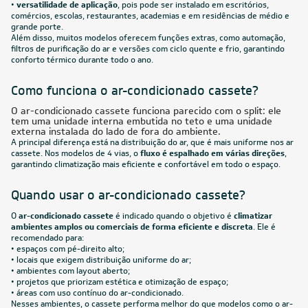
•
versatilidade de aplicação
, pois pode ser instalado em escritórios,
comércios, escolas, restaurantes, academias e em residências de médio e
grande porte.
Além disso, muitos modelos oferecem funções extras, como automação,
filtros de purificação do ar e versões com ciclo quente e frio, garantindo
conforto térmico durante todo o ano.
Como funciona o ar-condicionado cassete?
O ar-condicionado cassete funciona parecido com o split: ele
tem uma unidade interna embutida no teto e uma unidade
externa instalada do lado de fora do ambiente.
A principal diferença está na distribuição do ar, que é mais uniforme nos ar
cassete. Nos modelos de 4 vias, o
fluxo é espalhado em várias direções
,
garantindo climatização mais eficiente e confortável em todo o espaço.
Quando usar o ar-condicionado cassete?
O
ar-condicionado cassete
é indicado quando o objetivo é
climatizar
ambientes amplos ou comerciais de forma eficiente e discreta
. Ele é
recomendado para:
• espaços com pé-direito alto;
• locais que exigem distribuição uniforme do ar;
• ambientes com layout aberto;
• projetos que priorizam estética e otimização de espaço;
• áreas com uso contínuo do ar-condicionado.
Nesses ambientes, o cassete performa melhor do que modelos como o ar-