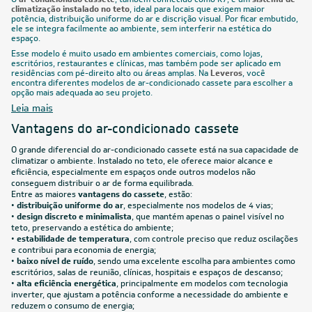
climatização instalado no teto
, ideal para locais que exigem maior
potência, distribuição uniforme do ar e discrição visual. Por ficar embutido,
ele se integra facilmente ao ambiente, sem interferir na estética do
espaço.
Esse modelo é muito usado em ambientes comerciais, como lojas,
escritórios, restaurantes e clínicas, mas também pode ser aplicado em
residências com pé-direito alto ou áreas amplas. Na
Leveros
, você
encontra diferentes modelos de ar-condicionado cassete para escolher a
opção mais adequada ao seu projeto.
Leia mais
Vantagens do ar-condicionado cassete
O grande diferencial do ar-condicionado cassete está na sua capacidade de
climatizar o ambiente. Instalado no teto, ele oferece maior alcance e
eficiência, especialmente em espaços onde outros modelos não
conseguem distribuir o ar de forma equilibrada.
Entre as maiores
vantagens do cassete
, estão:
•
distribuição uniforme do ar
, especialmente nos modelos de 4 vias;
•
design discreto e minimalista
, que mantém apenas o painel visível no
teto, preservando a estética do ambiente;
•
estabilidade de temperatura
, com controle preciso que reduz oscilações
e contribui para economia de energia;
•
baixo nível de ruído
, sendo uma excelente escolha para ambientes como
escritórios, salas de reunião, clínicas, hospitais e espaços de descanso;
•
alta eficiência energética
, principalmente em modelos com tecnologia
inverter, que ajustam a potência conforme a necessidade do ambiente e
reduzem o consumo de energia;