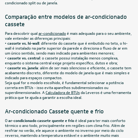
condicionado split ou de janela.
Comparação entre modelos de ar-condicionado
cassete
Para descobrir qual
ar-condicionado
é mais adequado para o seu ambiente,
vale entender as diferenças principais:
•
cassete vs. hi-wall
: diferente do cassete que é embutido no teto, o hi-
wall é instalado na parte superior da parede e direciona o fluxo de ar em
um único sentido, sendo mais indicado para ambientes menores;
•
cassete vs. central
: o cassete possui instalação menos complexa,
enquanto o sistema central exige projeto específico, dutos e obra;
•
cassete vs. janela
: além de ser mais silencioso e eficiente, o cassete tem
acabamento discreto, diferente do modelo de janela que é mais simples e
indicado para espaços compactos.
Seja qual for o modelo escolhido, é fundamental selecionar a potência
correta em BTUs - isso evita aparelhos subdimensionados ou
superdimensionados. A
Calculadora de BTUs
da Leveros é uma ferramenta
prática que te ajuda a garantir a escolha ideal.
Ar-condicionado Cassete quente e frio
O
ar-condicionado cassete quente e frio
é ideal para ter mais conforto
térmico o ano todo, principalmente em regiões com clima frio. Além de
resfriar no verão, ele aquece o ambiente no inverno por meio do ciclo
reverso, mantendo a temperatura estável e o ambiente muito mais