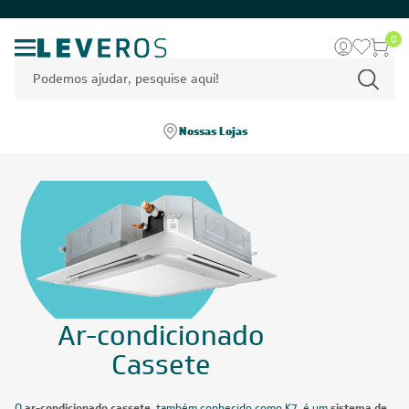
0
Nossas Lojas
Ar-condicionado
Cassete
O
ar-condicionado cassete
, também conhecido como K7, é um
sistema de