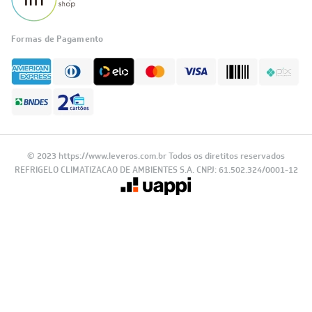
Formas de Pagamento
© 2023 https://www.leveros.com.br Todos os diretitos reservados
REFRIGELO CLIMATIZACAO DE AMBIENTES S.A. CNPJ: 61.502.324/0001-12