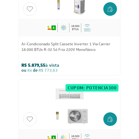
18.000
BTUs
Ar-Condicionado Split Cassete Inverter 1 Via Carrier
18.000 BTUs R-32 Só Frio 220V Monofásico
R$ 5.879,55
à vista
ou
8x
de
R$ 773,63
CUPOM: POTENCIA100
18.000