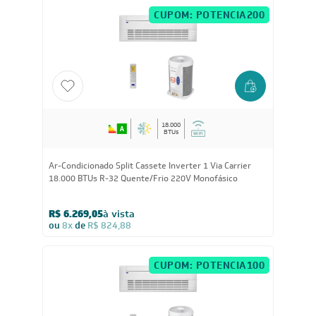
CUPOM: POTENCIA200
18.000
BTUs
Ar-Condicionado Split Cassete Inverter 1 Via Carrier
18.000 BTUs R-32 Quente/Frio 220V Monofásico
R$ 6.269,05
à vista
ou
8x
de
R$ 824,88
CUPOM: POTENCIA100