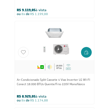
R$ 9.119,05
à vista
ou
8x
de
R$ 1.199,88
18.000
BTUs
Ar-Condicionado Split Cassete 4 Vias Inverter LG WI-FI
Conect 18.000 BTUs Quente/Frio 220V Monofásico
R$ 8.929,05
à vista
ou
8x
de
R$ 1.174,88