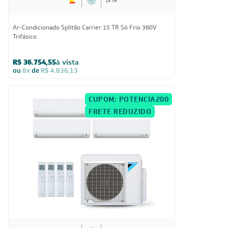
15 TR
Ar-Condicionado Splitão Carrier 15 TR Só Frio 380V
Trifásico
R$ 36.754,55
à vista
ou
8x
de
R$ 4.836,13
CUPOM: POTENCIA200
FRETE REDUZIDO