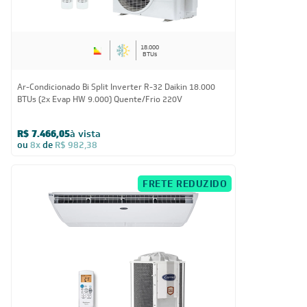
18.000
BTUs
Ar-Condicionado Bi Split Inverter R-32 Daikin 18.000
BTUs (2x Evap HW 9.000) Quente/Frio 220V
R$ 7.466,05
à vista
ou
8x
de
R$ 982,38
FRETE REDUZIDO