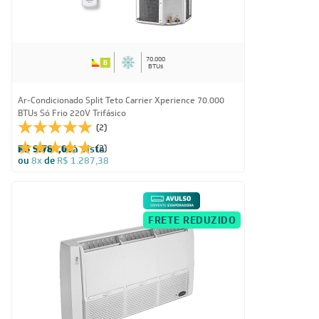
70.000
BTUs
Ar-Condicionado Split Teto Carrier Xperience 70.000
BTUs Só Frio 220V Trifásico
(2)
R$ 9.784,05
à vista
(2)
ou
8x
de
R$ 1.287,38
FRETE REDUZIDO