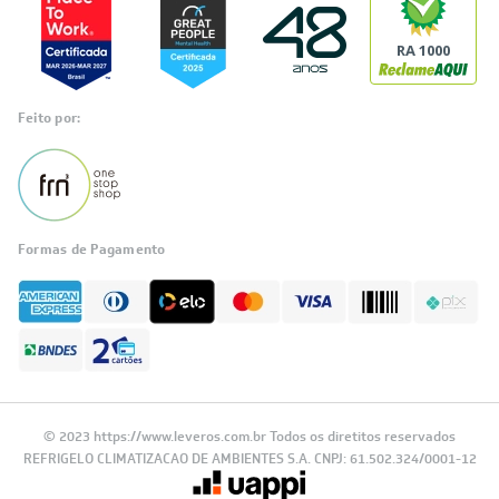
RA 1000
Feito por:
Formas de Pagamento
© 2023 https://www.leveros.com.br Todos os diretitos reservados
REFRIGELO CLIMATIZACAO DE AMBIENTES S.A. CNPJ: 61.502.324/0001-12