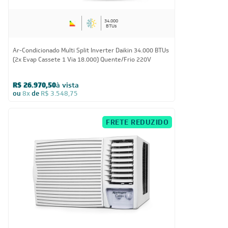
34.000
BTUs
Ar-Condicionado Multi Split Inverter Daikin 34.000 BTUs
(2x Evap Cassete 1 Via 18.000) Quente/Frio 220V
R$ 26.970,50
à vista
ou
8x
de
R$ 3.548,75
FRETE REDUZIDO