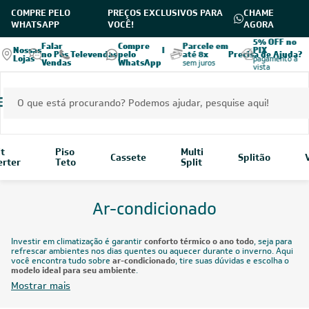
COMPRE PELO
PREÇOS EXCLUSIVOS PARA
CHAME
WHATSAPP
VOCÊ!
AGORA
ia no
Entrega em
5% OFF no
Falar
Compre
Parcele em
Nossas
Seja parceiro
todo o Brasil
PIX
no Pós
Televendas
pelo
até 8x
Precisa de Ajuda?
Lojas
Leveros
 no
verifique as
pagamento à
Vendas
WhatsApp
sem juros
qui
modalidades
vista
it
Piso
Multi
Cassete
Splitão
erter
Teto
Split
Ar-condicionado
Investir em climatização é garantir
conforto térmico o ano todo
, seja para
refrescar ambientes nos dias quentes ou aquecer durante o inverno. Aqui
você encontra tudo sobre
ar-condicionado
, tire suas dúvidas e escolha o
modelo ideal para seu ambiente
.
Mostrar mais