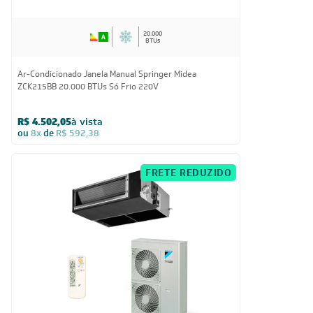
20.000
BTUs
Ar-Condicionado Janela Manual Springer Midea
ZCK215BB 20.000 BTUs Só Frio 220V
R$ 4.502,05
à vista
ou
8x
de
R$ 592,38
FRETE REDUZIDO