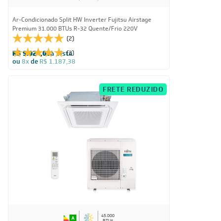
Ar-Condicionado Split HW Inverter Fujitsu Airstage
Premium 31.000 BTUs R-32 Quente/Frio 220V
(2)
R$ 9.024,05
à vista
(2)
ou
8x
de
R$ 1.187,38
FRETE REDUZIDO
45.000
BTUs