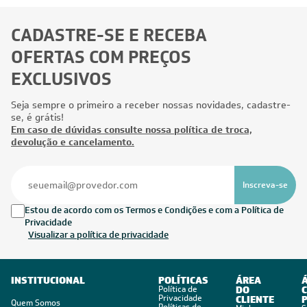
CADASTRE-SE E RECEBA
OFERTAS COM PREÇOS
EXCLUSIVOS
Seja sempre o primeiro a receber nossas novidades, cadastre-
se, é grátis!
Em caso de dúvidas consulte nossa política de troca,
devolução e cancelamento.
Inscreva-se
Estou de acordo com os Termos e Condições e com a Política de
Privacidade
Visualizar a política de privacidade
INSTITUCIONAL
POLÍTICAS
ÁREA
Política de
DO
C
Privacidade
CLIENTE
Quem Somos
Políticas de