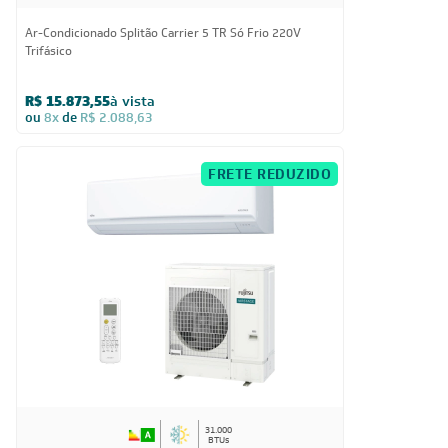
Ar-Condicionado Splitão Carrier 5 TR Só Frio 220V
Trifásico
R$ 15.873,55
à vista
ou
8x
de
R$ 2.088,63
FRETE REDUZIDO
31.000
BTUs