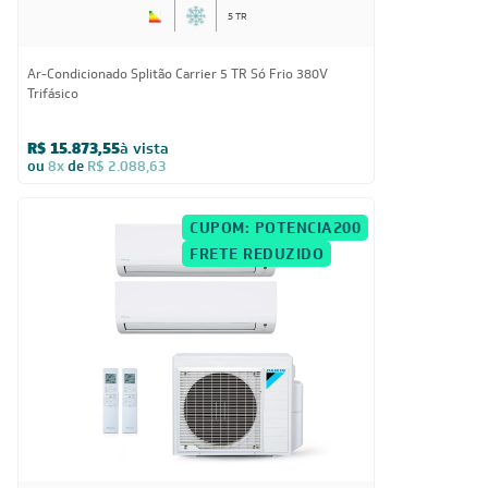
5 TR
Ar-Condicionado Splitão Carrier 5 TR Só Frio 380V
Trifásico
R$ 15.873,55
à vista
ou
8x
de
R$ 2.088,63
CUPOM: POTENCIA200
FRETE REDUZIDO