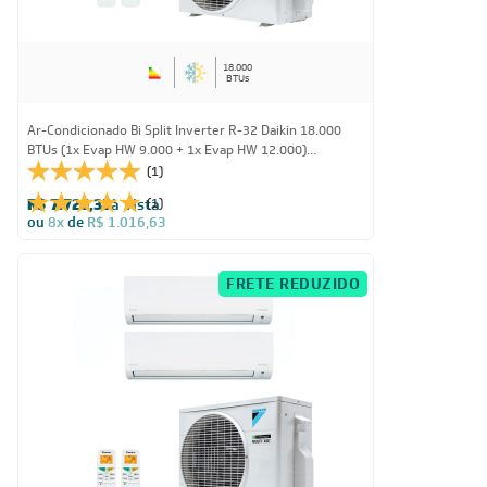
18.000
BTUs
Ar-Condicionado Bi Split Inverter R-32 Daikin 18.000
BTUs (1x Evap HW 9.000 + 1x Evap HW 12.000)
Quente/Frio 220V
(1)
R$ 7.726,35
à vista
(1)
ou
8x
de
R$ 1.016,63
FRETE REDUZIDO