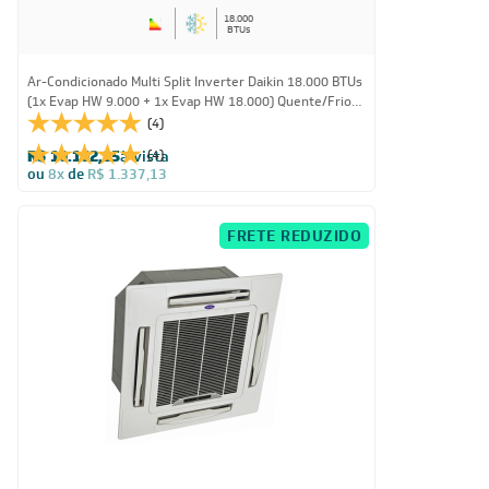
18.000
BTUs
Ar-Condicionado Multi Split Inverter Daikin 18.000 BTUs
(1x Evap HW 9.000 + 1x Evap HW 18.000) Quente/Frio
220V
(4)
R$ 10.162,15
à vista
(4)
ou
8x
de
R$ 1.337,13
FRETE REDUZIDO