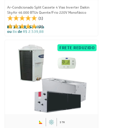
Ar-Condicionado Split Cassete 4 Vias Inverter Daikin
SkyAir 46.000 BTUs Quente/Frio 220V Monofásico
(1)
R$ 19.303,05
à vista
(1)
ou
8x
de
R$ 2.539,88
FRETE REDUZIDO
5 TR