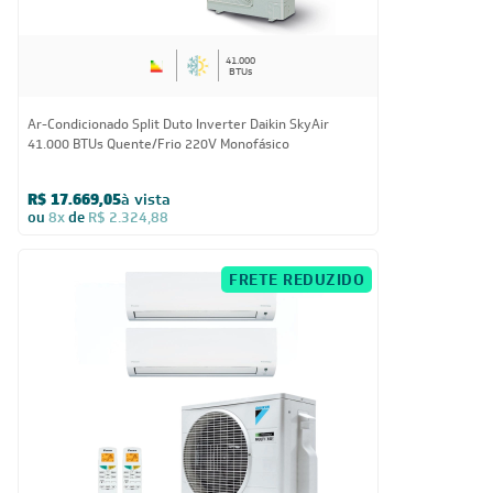
41.000
BTUs
Ar-Condicionado Split Duto Inverter Daikin SkyAir
41.000 BTUs Quente/Frio 220V Monofásico
R$ 17.669,05
à vista
ou
8x
de
R$ 2.324,88
FRETE REDUZIDO