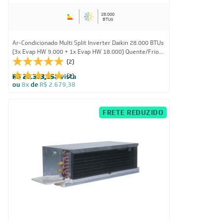
28.000
BTUs
Ar-Condicionado Multi Split Inverter Daikin 28.000 BTUs
(3x Evap HW 9.000 + 1x Evap HW 18.000) Quente/Frio
220V
(2)
R$ 20.363,25
à vista
(2)
ou
8x
de
R$ 2.679,38
FRETE REDUZIDO