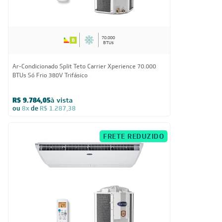
70.000
BTUs
Ar-Condicionado Split Teto Carrier Xperience 70.000
BTUs Só Frio 380V Trifásico
R$ 9.784,05
à vista
ou
8x
de
R$ 1.287,38
FRETE REDUZIDO