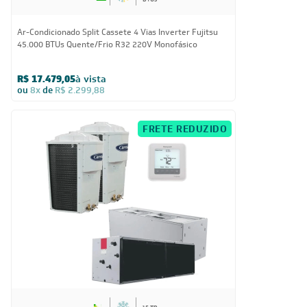
Ar-Condicionado Split Cassete 4 Vias Inverter Fujitsu
45.000 BTUs Quente/Frio R32 220V Monofásico
R$ 17.479,05
à vista
ou
8x
de
R$ 2.299,88
FRETE REDUZIDO