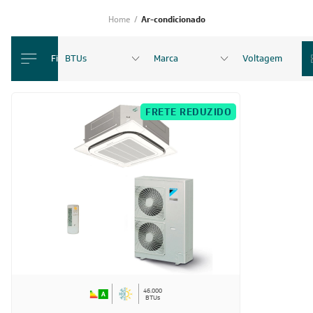
Home
/
Ar-condicionado
Filtro
BTUs
Marca
Voltagem
FRETE REDUZIDO
46.000
BTUs