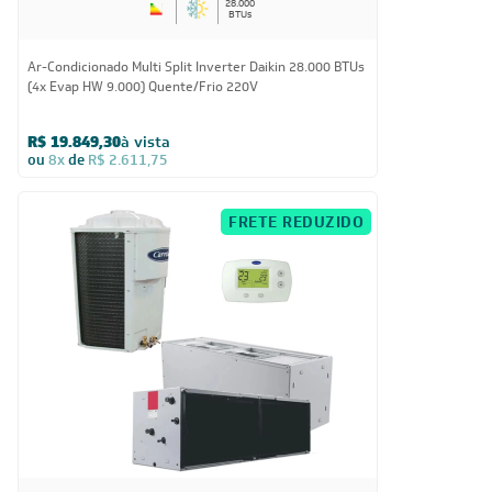
28.000
BTUs
Ar-Condicionado Multi Split Inverter Daikin 28.000 BTUs
(4x Evap HW 9.000) Quente/Frio 220V
R$ 19.849,30
à vista
ou
8x
de
R$ 2.611,75
FRETE REDUZIDO