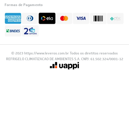
Feito por:
Formas de Pagamento
© 2023 https://www.leveros.com.br Todos os diretitos reservados
REFRIGELO CLIMATIZACAO DE AMBIENTES S.A. CNPJ: 61.502.324/0001-12