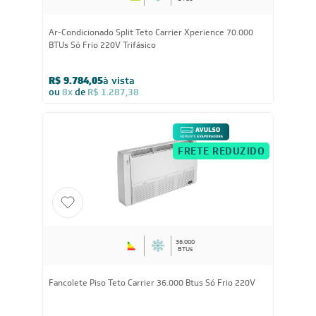
70.000
BTUs
Ar-Condicionado Split Teto Carrier Xperience 70.000
BTUs Só Frio 220V Trifásico
R$ 9.784,05
à vista
ou
8x
de
R$ 1.287,38
FRETE REDUZIDO