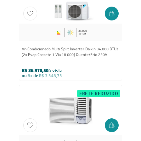
FRETE REDUZIDO
34.000
BTUs
Ar-Condicionado Multi Split Inverter Daikin 34.000 BTUs
(2x Evap Cassete 1 Via 18.000) Quente/Frio 220V
R$ 26.970,50
à vista
ou
8x
de
R$ 3.548,75
FRETE REDUZIDO