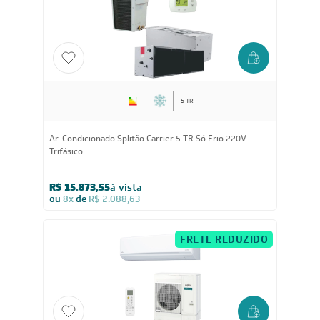
R$ 19.303,05
à vista
ou
8x
de
R$ 2.539,88
FRETE REDUZIDO
5 TR
Ar-Condicionado Splitão Carrier 5 TR Só Frio 220V
Trifásico
R$ 15.873,55
à vista
ou
8x
de
R$ 2.088,63
FRETE REDUZIDO