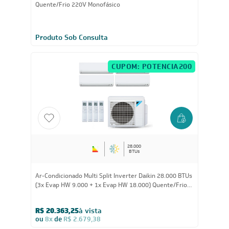
16.000
BTUs
Fancolete Cassete 4 Vias Carrier com Painel 16.000 Btus
Quente/Frio 220V Monofásico
Produto Sob Consulta
CUPOM: POTENCIA200
28.000
BTUs