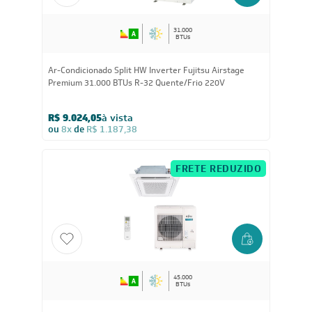
31.000
BTUs
Ar-Condicionado Split HW Inverter Fujitsu Airstage
Premium 31.000 BTUs R-32 Quente/Frio 220V
R$ 9.024,05
à vista
ou
8x
de
R$ 1.187,38
FRETE REDUZIDO