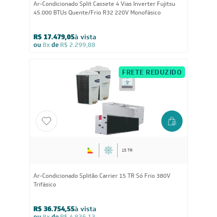
45.000
BTUs
Ar-Condicionado Split Cassete 4 Vias Inverter Fujitsu
45.000 BTUs Quente/Frio R32 220V Monofásico
R$ 17.479,05
à vista
ou
8x
de
R$ 2.299,88
FRETE REDUZIDO
15 TR