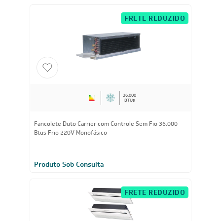
Ar-Condicionado Multi Split Inverter Daikin 28.000 BTUs
(3x Evap HW 9.000 + 1x Evap HW 18.000) Quente/Frio
220V
R$ 20.363,25
à vista
ou
8x
de
R$ 2.679,38
FRETE REDUZIDO
36.000
BTUs
Fancolete Duto Carrier com Controle Sem Fio 36.000
Btus Frio 220V Monofásico
Produto Sob Consulta