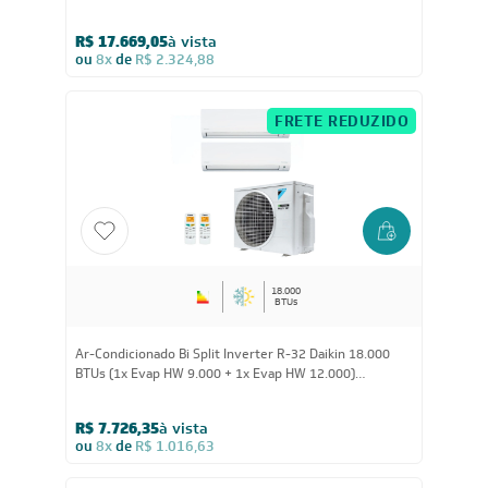
41.000
BTUs
Ar-Condicionado Split Duto Inverter Daikin SkyAir
41.000 BTUs Quente/Frio 220V Monofásico
R$ 17.669,05
à vista
ou
8x
de
R$ 2.324,88
FRETE REDUZIDO
18.000
BTUs
Ar-Condicionado Bi Split Inverter R-32 Daikin 18.000
BTUs (1x Evap HW 9.000 + 1x Evap HW 12.000)