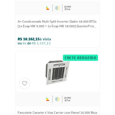
18.000
BTUs
Ar-Condicionado Multi Split Inverter Daikin 18.000 BTUs
(1x Evap HW 9.000 + 1x Evap HW 18.000) Quente/Frio
220V
R$ 10.162,15
à vista
ou
8x
de
R$ 1.337,13
FRETE REDUZIDO