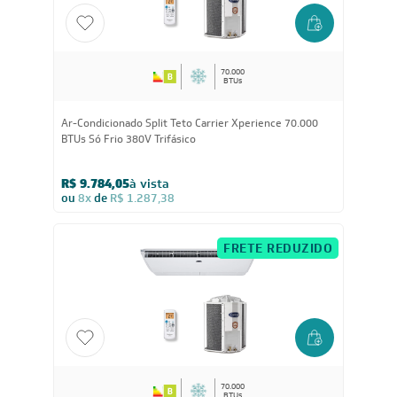
FRETE REDUZIDO
70.000
BTUs
Ar-Condicionado Split Teto Carrier Xperience 70.000
BTUs Só Frio 380V Trifásico
R$ 9.784,05
à vista
ou
8x
de
R$ 1.287,38
FRETE REDUZIDO