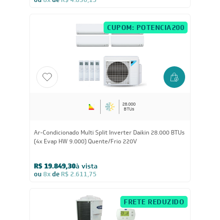
Ar-Condicionado Splitão Carrier 15 TR Só Frio 380V
Trifásico
R$ 36.754,55
à vista
ou
8x
de
R$ 4.836,13
CUPOM: POTENCIA200
28.000
BTUs
Ar-Condicionado Multi Split Inverter Daikin 28.000 BTUs
(4x Evap HW 9.000) Quente/Frio 220V
R$ 19.849,30
à vista