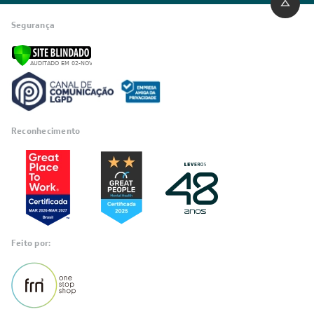
0800 889 4888
vendas@leveros.com.br
Seg a Sex das 8h até as 18h
Sáb das 8h as 12h
*exceto feriados
Segurança
Reconhecimento