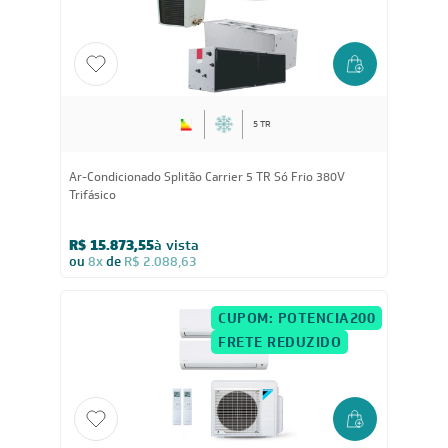
ou
8x
de
R$ 2.611,75
FRETE REDUZIDO
5 TR
Ar-Condicionado Splitão Carrier 5 TR Só Frio 380V
Trifásico
R$ 15.873,55
à vista
ou
8x
de
R$ 2.088,63
CUPOM: POTENCIA200
FRETE REDUZIDO