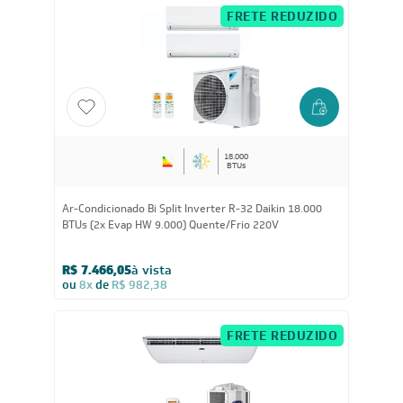
Quente/Frio 220V
R$ 7.726,35
à vista
ou
8x
de
R$ 1.016,63
FRETE REDUZIDO
18.000
BTUs
Ar-Condicionado Bi Split Inverter R-32 Daikin 18.000
BTUs (2x Evap HW 9.000) Quente/Frio 220V
R$ 7.466,05
à vista
ou
8x
de
R$ 982,38