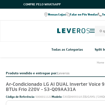
COMPRE PELO WHATSAPP
Nossas Lojas
Falar no Pós Vendas
T
Todas as Categorias
Split 
Home
Produto vendido e entregue por:
Leveros
Ar-Condicionado LG AI DUAL Inverter Voice 9
BTUs Frio 220V - S3-Q09AA31A
Código de Referência:
5000011122
Modelo:
S3UQ09AA31A.EB2GAM1 | S3N