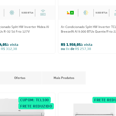
9.000 BTUs
9.000 BTUs
cionado Split HW Inverter Midea AI
Ar-Condicionado Split HW Inverter TC
Us R-32 Só Frio 127V
BreezeIN AI 9.000 BTUs Quente/Frio 
4,05
à vista
R$ 1.956,05
à vista
e
R$ 312,38
ou
8x
de
R$ 257,38
Ofertas
Mais Produtos
CUPOM: TCL100
FRETE RED
FRETE REDUZIDO