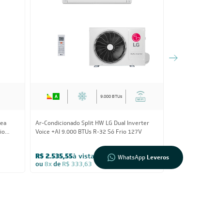
Informações
sobre seu
pedido?
Fale com a
LIA
9.000 BTUs
Compre pelo
WhatsApp
dea
Ar-Condicionado Split HW LG Dual Inverter
Ar-Condicionado
io
Voice +AI 9.000 BTUs R-32 Só Frio 127V
Ecomaster 9.00
R$ 2.535,55
à vista
R$ 1.937,05
à
WhatsApp
Leveros
ou
8x
de
R$ 333,63
ou
8x
de
R$ 2