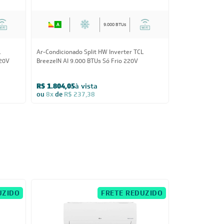
9.000 BTUs
L
Ar-Condicionado Split HW Inverter TCL
Ar-Condicionado
220V
BreezeIN AI 9.000 BTUs Só Frio 220V
III Wi-Fi 9.000 
R$ 1.804,05
à vista
R$ 1.756,55
à
ou
8x
de
R$ 237,38
ou
8x
de
R$ 2
UZIDO
FRETE REDUZIDO