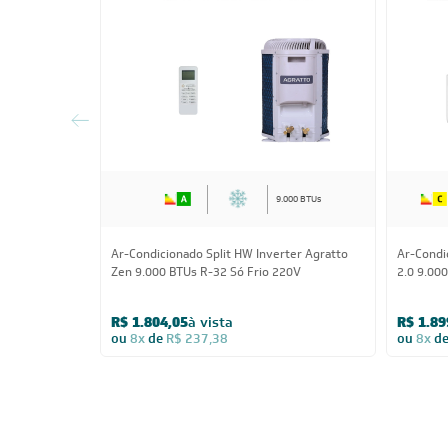
9.000 BTUs
Ar-Condicionado Split HW Inverter Agratto
Ar-Condi
Zen 9.000 BTUs R-32 Só Frio 220V
2.0 9.00
R$ 1.804,05
à vista
R$ 1.89
ou
8x
de
R$ 237,38
ou
8x
d