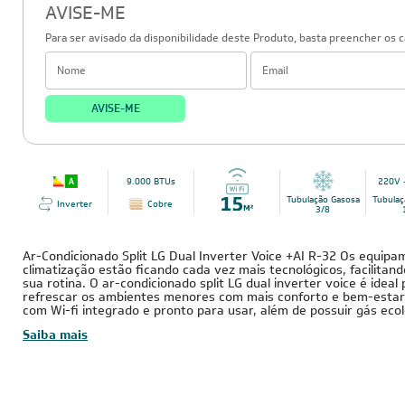
AVISE-ME
Para ser avisado da disponibilidade deste Produto, basta preencher os 
AVISE-ME
9.000 BTUs
220V -
Tubulação Gasosa
Tubulaç
Inverter
Cobre
3/8
Ar-Condicionado Split LG Dual Inverter Voice +AI R-32 Os equip
climatização estão ficando cada vez mais tecnológicos, facilitand
sua rotina. O ar-condicionado split LG dual inverter voice é idea
refrescar os ambientes menores com mais conforto e bem-estar
com Wi-fi integrado e pronto para usar, além de possuir gás ecol
Saiba mais