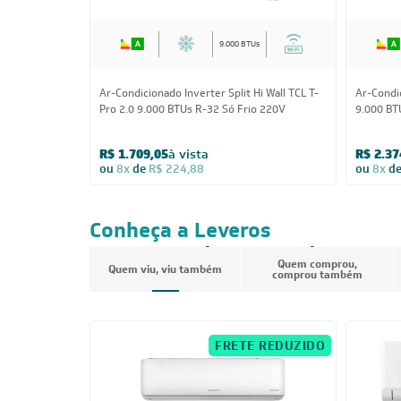
9.000 BTUs
Ar-Condicionado Inverter Split Hi Wall TCL T-
Ar-Condi
Pro 2.0 9.000 BTUs R-32 Só Frio 220V
9.000 BT
R$ 1.709,05
à vista
R$ 2.37
ou
8x
de
R$ 224,88
ou
8x
d
Conheça a Leveros
Ar-Condicionado
Quem comprou,
Quem viu, viu também
comprou também
FRETE REDUZIDO