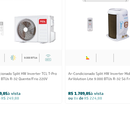
9.000 BTUs
cionado Split HW Inverter TCL T-Pro
Ar-Condicionado Split HW Inverter Mi
0 BTUs R-32 Quente/Frio 220V
AirVolution Lite 9.000 BTUs R-32 Só Fr
220V
9,05
à vista
R$ 1.709,05
à vista
e
R$ 249,88
ou
8x
de
R$ 224,88