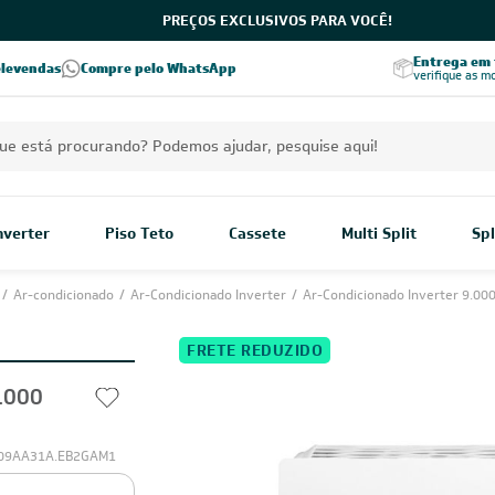
PREÇOS EXCLUSIVOS PARA VOCÊ!
Excelência no RA
Entrega em t
elevendas
Compre pelo WhatsApp
Seja parceiro Leveros
Excelência no Reclame Aqui
verifique as m
Inverter
Piso Teto
Cassete
Multi Split
Spl
/
Ar-condicionado
/
Ar-Condicionado Inverter
/
Ar-Condicionado Inverter 9.00
FRETE REDUZIDO
.000
Q09AA31A.EB2GAM1