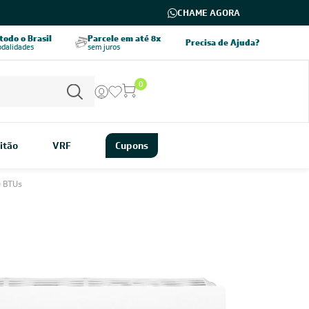
CHAME AGORA
odo o Brasil
Parcele em até 8x
5% OFF no PIX
Precisa de Ajuda?
odalidades
sem juros
pagamento à vista
0
itão
VRF
Cupons
0 BTUs