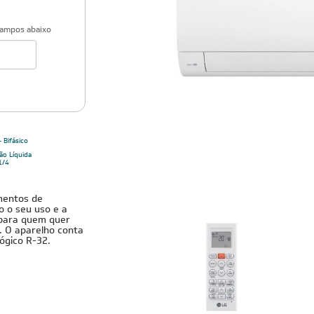
campos abaixo
 Bifásico
ão Líquida
1/4
amentos de
o o seu uso e a
l para quem quer
. O aparelho conta
ógico R-32.