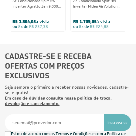
9.000
BTUs
Ar-Condicionado Split HW
Ar-Condicionado Split HW
A
Inverter Agratto Zen 9.000
Inverter Midea AirVolution
I
BTUs R-32 Só Frio 220V
Lite 9.000 BTUs R-32 Só Frio
R
220V
R$ 1.804,05
à vista
R$ 1.709,05
à vista
R
ou
8x
de
R$ 237,38
ou
8x
de
R$ 224,88
CADASTRE-SE E RECEBA
OFERTAS COM PREÇOS
EXCLUSIVOS
Seja sempre o primeiro a receber nossas novidades, cadastre-
se, é grátis!
Em caso de dúvidas consulte nossa política de troca,
devolução e cancelamento.