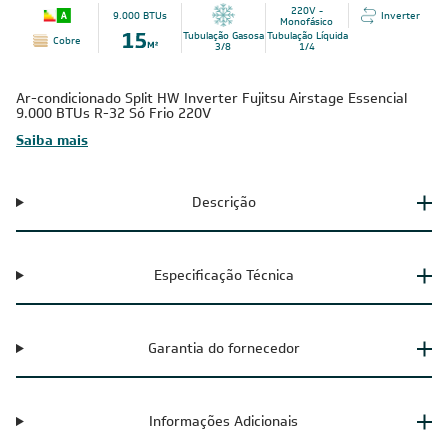
CALCULAR
220V -
9.000 BTUs
Inverter
Monofásico
Tubulação Gasosa
Tubulação Líquida
Cobre
3/8
1/4
Ar-condicionado Split HW Inverter Fujitsu Airstage Essencial
9.000 BTUs R-32 Só Frio 220V
Saiba mais
Descrição
Especificação Técnica
Garantia do fornecedor