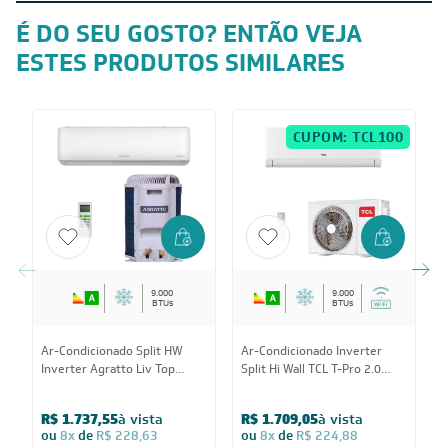
Informações Adicionais
É DO SEU GOSTO? ENTÃO VEJA
ESTES PRODUTOS SIMILARES
CUPOM: TCL100
9.000
9.000
BTUs
BTUs
Ar-Condicionado Split HW
Ar-Condicionado Inverter
A