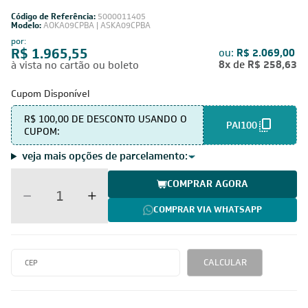
Produto vendido e entregue por:
Leveros
Ar-Condicionado Inverter Split Hi Wall Fujitsu Airstage
Essencial 9.000 BTUs R-32 Só Frio 220V
Código de Referência:
5000011405
Modelo:
AOKA09CPBA | ASKA09CPBA
por:
R$ 1.965,55
ou:
R$ 2.069,00
8x
de
R$ 258,63
à vista no cartão ou boleto
Cupom Disponível
R$ 100,00 DE DESCONTO USANDO O
PAI100
CUPOM:
veja mais opções de parcelamento:
COMPRAR AGORA
COMPRAR VIA WHATSAPP