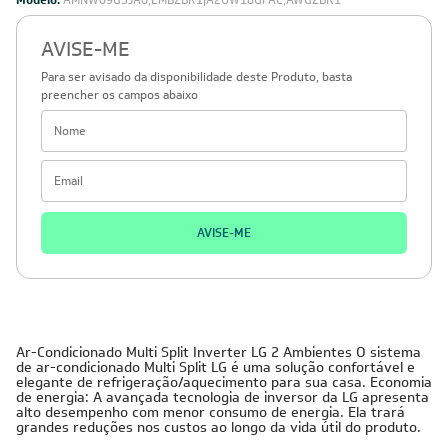
Modelo:
AMNW09GSJA0,EMBZBR1|A2UW18GFAC,AWGZBR1
AVISE-ME
Para ser avisado da disponibilidade deste Produto, basta
preencher os campos abaixo
AVISE-ME
Ar-Condicionado Multi Split Inverter LG 2 Ambientes O sistema
de ar-condicionado Multi Split LG é uma solução confortável e
elegante de refrigeração/aquecimento para sua casa. Economia
de energia: A avançada tecnologia de inversor da LG apresenta
alto desempenho com menor consumo de energia. Ela trará
grandes reduções nos custos ao longo da vida útil do produto.