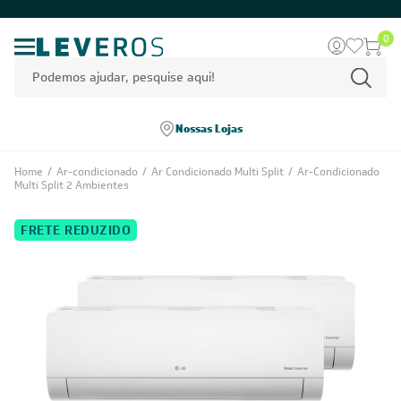
0
Nossas Lojas
Home
/
Ar-condicionado
/
Ar Condicionado Multi Split
/
Ar-Condicionado
Multi Split 2 Ambientes
FRETE REDUZIDO