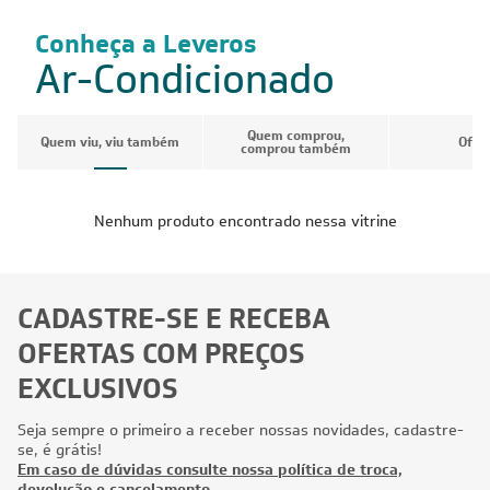
Conheça a Leveros
Ar-Condicionado
Quem comprou,
Quem viu, viu também
Ofer
comprou também
Nenhum produto encontrado nessa vitrine
CADASTRE-SE E RECEBA
OFERTAS COM PREÇOS
EXCLUSIVOS
Seja sempre o primeiro a receber nossas novidades, cadastre-
se, é grátis!
Em caso de dúvidas consulte nossa política de troca,
devolução e cancelamento.