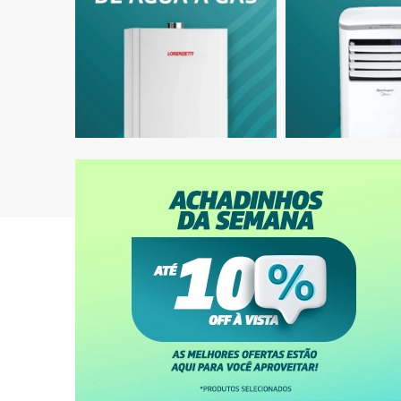
Ar-Condicionado Split HW Inverter Midea
Ar-Condic
AirVolution Lite 9.000 BTUs R-32 Só Frio
Zen 9.000
220V
Explore
Nossas Categorias