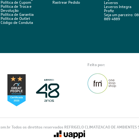
BA
Estou de acordo com os Termos
 novidades,
Visualizar a política de privac
ica de troca,
POLÍTICAS
ÁREA DO CLIENTE
ÁREA DO CLIENT
PARCEIRO
Política de Privacidade
Minha Conta
Políticas de Entrega
Meus Pedidos
Seja um Parceiro
Política de Cupom
Rastrear Pedido
Leveros
Política de Troca e
Leveros Integra