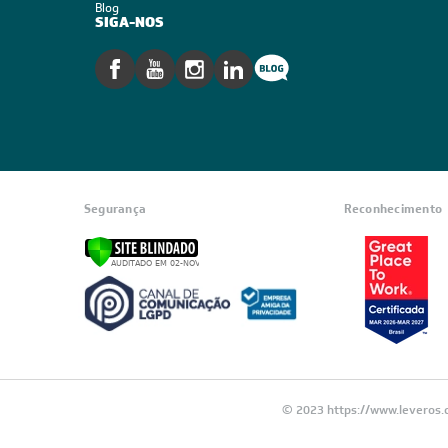
CADASTRE-SE E RECE
OFERTAS COM PREÇOS
EXCLUSIVOS
Seja sempre o primeiro a receber nossas
cadastre-se, é grátis!
Em caso de dúvidas consulte nossa polít
devolução e cancelamento.
INSTITUCIONAL
Quem Somos
Trabalhe conosco
Blog
SIGA-NOS