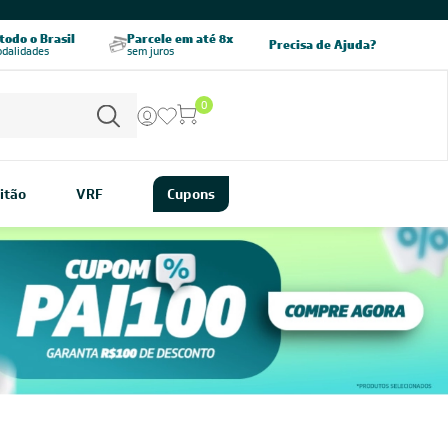
CHAME AGORA
odo o Brasil
Parcele em até 8x
5% OFF no PIX
Precisa de Ajuda?
odalidades
sem juros
pagamento à vista
0
itão
VRF
Cupons