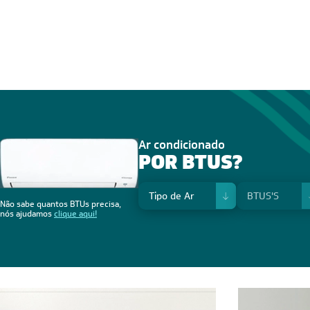
Ar condicionado
POR BTUS?
Não sabe quantos BTUs precisa,
nós ajudamos
clique aqui!