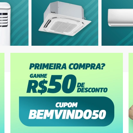
9.000 BTUs
12.000 BTUs
ionado Split HW Inverter Agratto
Ar-Condicionado Split HW LG Dual Inv
 BTUs R-32 Só Frio 220V
+AI Compact 12.000 BTUs R-32 Só Fri