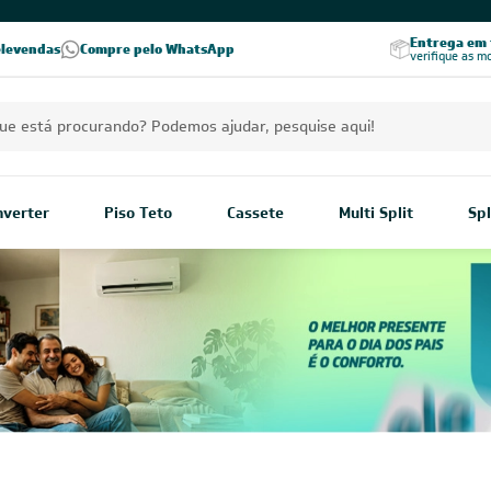
PREÇOS EXCLUSIVOS PARA VOCÊ!
Excelência no RA
Entrega em t
elevendas
Compre pelo WhatsApp
Seja parceiro Leveros
Excelência no Reclame Aqui
verifique as m
Inverter
Piso Teto
Cassete
Multi Split
Spl