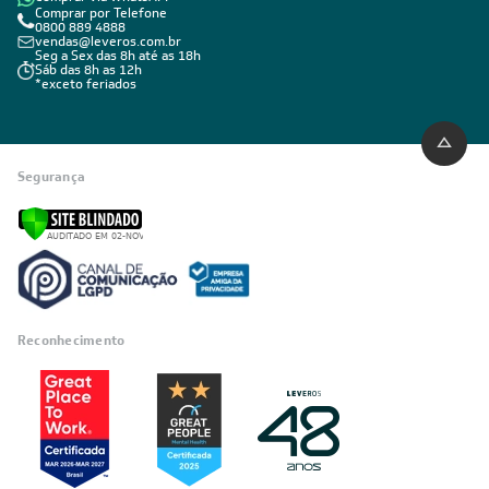
Comprar por Telefone
0800 889 4888
vendas@leveros.com.br
Seg a Sex das 8h até as 18h
Sáb das 8h as 12h
*exceto feriados
Segurança
Reconhecimento