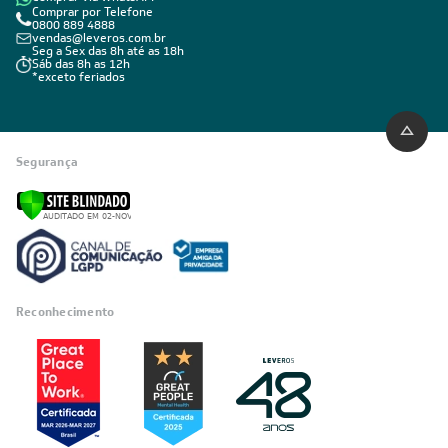
Comprar por Telefone
0800 889 4888
vendas@leveros.com.br
Seg a Sex das 8h até as 18h
Sáb das 8h as 12h
*exceto feriados
Segurança
Reconhecimento