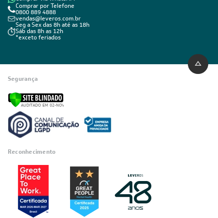
Comprar por Telefone
0800 889 4888
vendas@leveros.com.br
Seg a Sex das 8h até as 18h
Sáb das 8h as 12h
*exceto feriados
Segurança
Reconhecimento