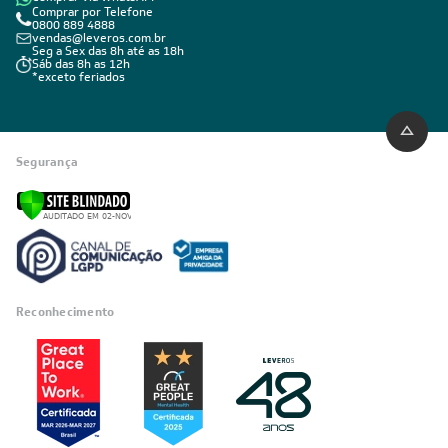
Comprar por Telefone
0800 889 4888
vendas@leveros.com.br
Seg a Sex das 8h até as 18h
Sáb das 8h as 12h
*exceto feriados
Segurança
Reconhecimento