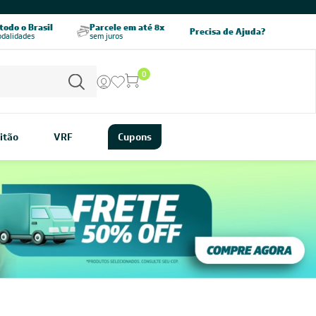
CHAME AGORA
odo o Brasil
Parcele em até 8x
5% OFF no PIX
Precisa de Ajuda?
odalidades
sem juros
pagamento à vista
0
itão
VRF
Cupons