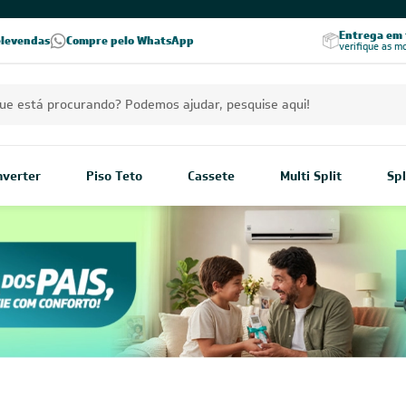
PREÇOS EXCLUSIVOS PARA VOCÊ!
Excelência no RA
Entrega em t
elevendas
Compre pelo WhatsApp
Seja parceiro Leveros
Excelência no Reclame Aqui
verifique as m
Inverter
Piso Teto
Cassete
Multi Split
Spl