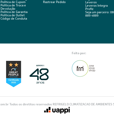
BA
Estou de acordo com os Termos
 novidades,
Visualizar a política de privac
ica de troca,
POLÍTICAS
ÁREA DO CLIENTE
ÁREA DO CLIENT
PARCEIRO
Política de Privacidade
Minha Conta
Políticas de Entrega
Meus Pedidos
Seja um Parceiro
Política de Cupom
Rastrear Pedido
Leveros
Política de Troca e
Leveros Integra