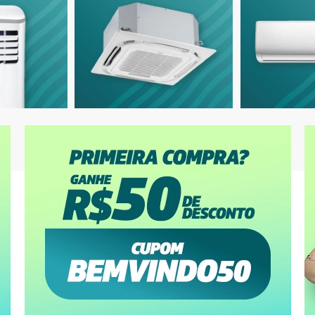
9.000 BTUs
12.000 BTUs
ionado Split HW Inverter Agratto
Ar-Condicionado Split HW LG Dual Inv
 BTUs R-32 Só Frio 220V
+AI Compact 12.000 BTUs R-32 Só Fri