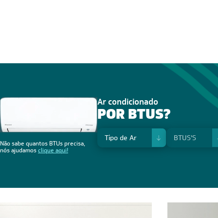
Ar condicionado
POR BTUS?
Não sabe quantos BTUs precisa,
nós ajudamos
clique aqui!