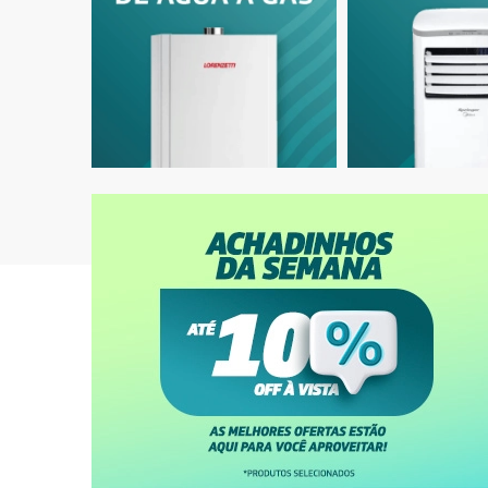
Ar-Condicionado Split HW Inverter Midea
Ar-Condic
AirVolution Lite 9.000 BTUs R-32 Só Frio
Zen 9.000
220V
Explore
Nossas Categorias