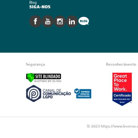
CADASTRE-SE E RECE
OFERTAS COM PREÇOS
EXCLUSIVOS
Seja sempre o primeiro a receber nossas
cadastre-se, é grátis!
Em caso de dúvidas consulte nossa polít
devolução e cancelamento.
INSTITUCIONAL
Quem Somos
Trabalhe conosco