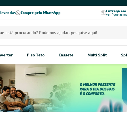
PREÇOS EXCLUSIVOS PARA VOCÊ!
Excelência no RA
Entrega em t
elevendas
Compre pelo WhatsApp
Seja parceiro Leveros
Excelência no Reclame Aqui
verifique as m
Inverter
Piso Teto
Cassete
Multi Split
Spl