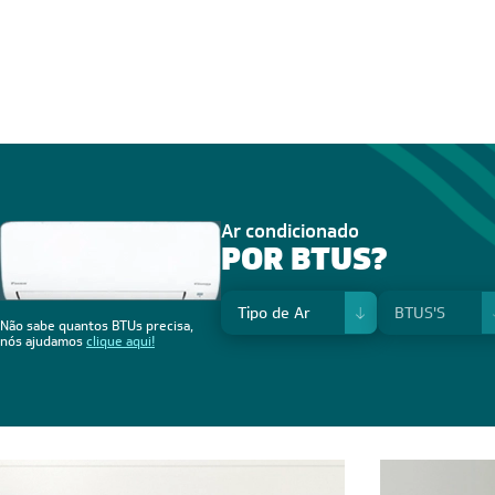
Ar condicionado
POR BTUS?
Não sabe quantos BTUs precisa,
nós ajudamos
clique aqui!