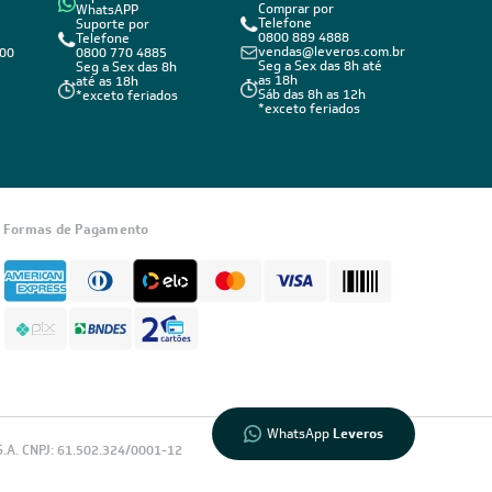
Inscreva-se
Informações
sobre seu
 e Condições e com a Política de Privacidade
pedido?
idade
Fale com a
LIA
Compre pelo
WhatsApp
WhatsApp
Leveros
E
CONTATO
CONTATO VENDAS
SUPORTE
Comprar via
WhatsAPP
Suporte via