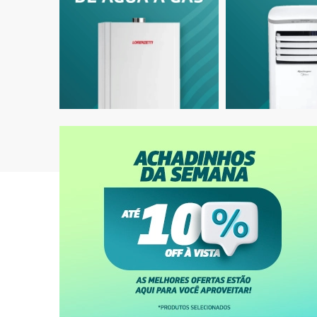
Ar-Condicionado Split HW Inverter Midea
Ar-Condic
AirVolution Lite 9.000 BTUs R-32 Só Frio
Zen 9.000
220V
R$ 1.709,05
à vista
R$ 1.804
ou
8x
de
R$ 224,88
ou
8x
de
Explore
Nossas Categorias