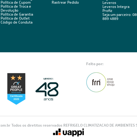
BA
Estou de acordo com os Termos
 novidades,
Visualizar a política de privac
ica de troca,
POLÍTICAS
ÁREA DO CLIENTE
ÁREA DO CLIENT
PARCEIRO
Política de Privacidade
Minha Conta
Políticas de Entrega
Meus Pedidos
Seja um Parceiro