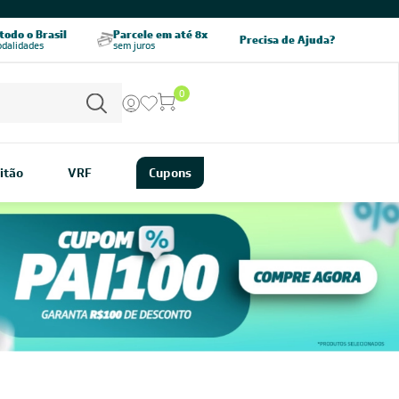
CHAME AGORA
odo o Brasil
Parcele em até 8x
5% OFF no PIX
Precisa de Ajuda?
odalidades
sem juros
pagamento à vista
0
itão
VRF
Cupons