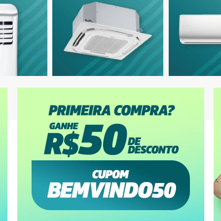
9.000 BTUs
12.000 BTUs
ionado Split HW Inverter Agratto
Ar-Condicionado Split HW LG Dual Inv
 BTUs R-32 Só Frio 220V
+AI Compact 12.000 BTUs R-32 Só Fri
,05
à vista
R$ 2.184,05
à vista
R$ 237,38
ou
8x
de
R$ 287,38