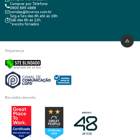
Comprar por Telefone
0800 889 4888
vendas@leveros.com.br
Seg a Sex das 8h até as 18h
Sáb das 8h as 12h
*exceto feriados
Segurança
Reconhecimento