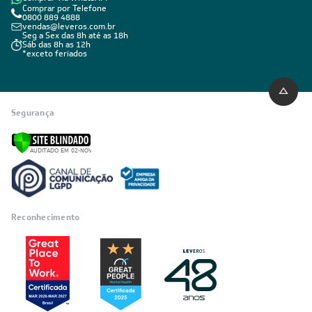
Comprar por Telefone
0800 889 4888
vendas@leveros.com.br
Seg a Sex das 8h até as 18h
Sáb das 8h as 12h
*exceto feriados
Segurança
Reconhecimento