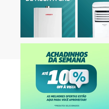
Ar-Condicionado Split HW Inverter Midea
Ar-Condic
AirVolution Lite 9.000 BTUs R-32 Só Frio
Zen 9.000
220V
Explore
Nossas Categorias