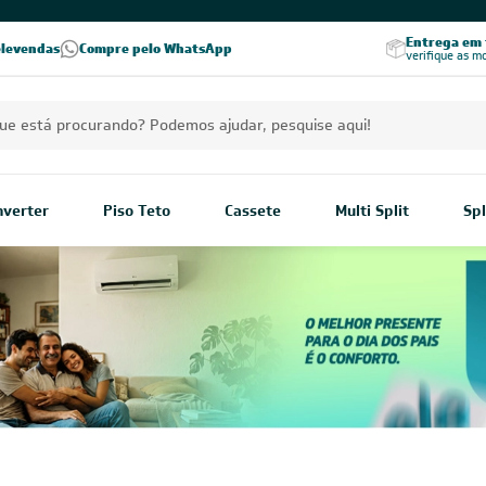
PREÇOS EXCLUSIVOS PARA VOCÊ!
Excelência no RA
Entrega em t
elevendas
Compre pelo WhatsApp
Seja parceiro Leveros
Excelência no Reclame Aqui
verifique as m
Inverter
Piso Teto
Cassete
Multi Split
Spl