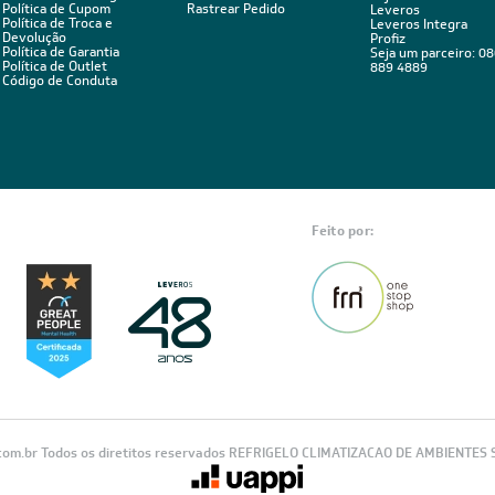
BA
Estou de acordo com os Termos
 novidades,
Visualizar a política de privac
ica de troca,
POLÍTICAS
ÁREA DO CLIENTE
ÁREA DO CLIENT
PARCEIRO
Política de Privacidade
Minha Conta
Políticas de Entrega
Meus Pedidos
Seja um Parceiro
Política de Cupom
Rastrear Pedido
Leveros
Política de Troca e
Leveros Integra