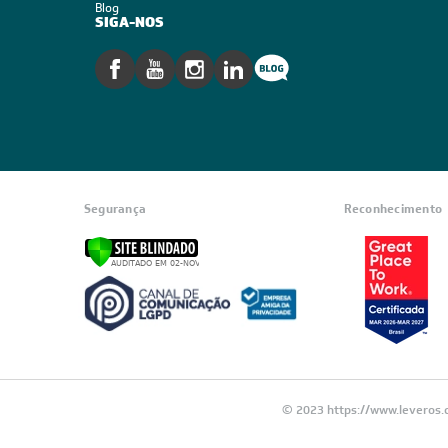
CADASTRE-SE E RECE
OFERTAS COM PREÇOS
EXCLUSIVOS
Seja sempre o primeiro a receber nossas
cadastre-se, é grátis!
Em caso de dúvidas consulte nossa polít
devolução e cancelamento.
INSTITUCIONAL
Quem Somos
Trabalhe conosco
Blog
SIGA-NOS