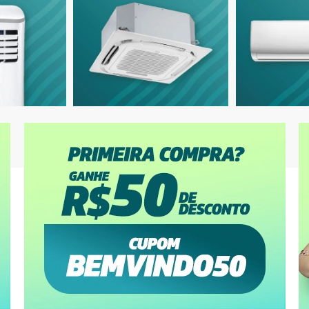
9.000 BTUs
12.000 BTUs
ionado Split HW Inverter Agratto
Ar-Condicionado Split HW LG Dual Inv
 BTUs R-32 Só Frio 220V
+AI Compact 12.000 BTUs R-32 Só Fri