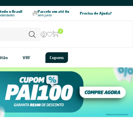
CHAME AGORA
odo o Brasil
Parcele em até 8x
5% OFF no PIX
Precisa de Ajuda?
odalidades
sem juros
pagamento à vista
0
itão
VRF
Cupons