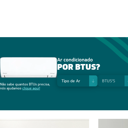
Ar condicionado
POR BTUS?
Não sabe quantos BTUs precisa,
nós ajudamos
clique aqui!